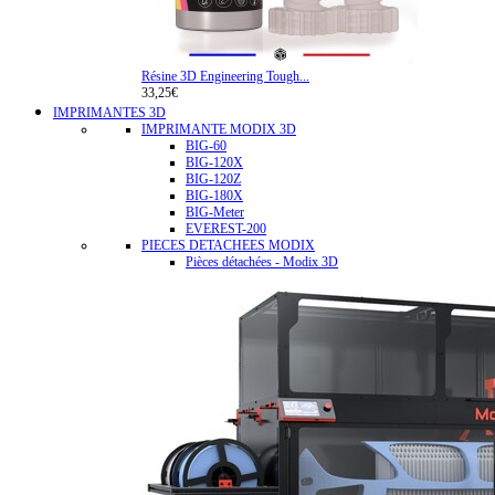
Résine 3D Engineering Tough...
33,25€
IMPRIMANTES 3D
IMPRIMANTE MODIX 3D
BIG-60
BIG-120X
BIG-120Z
BIG-180X
BIG-Meter
EVEREST-200
PIECES DETACHEES MODIX
Pièces détachées - Modix 3D