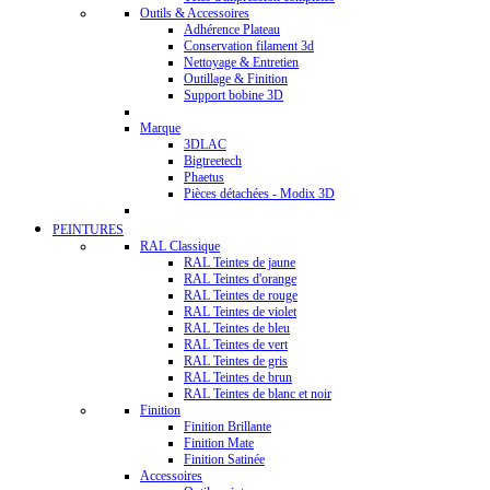
Outils & Accessoires
Adhérence Plateau
Conservation filament 3d
Nettoyage & Entretien
Outillage & Finition
Support bobine 3D
Marque
3DLAC
Bigtreetech
Phaetus
Pièces détachées - Modix 3D
PEINTURES
RAL Classique
RAL Teintes de jaune
RAL Teintes d'orange
RAL Teintes de rouge
RAL Teintes de violet
RAL Teintes de bleu
RAL Teintes de vert
RAL Teintes de gris
RAL Teintes de brun
RAL Teintes de blanc et noir
Finition
Finition Brillante
Finition Mate
Finition Satinée
Accessoires