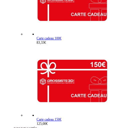
Carte cadeau 100€
83,33€
Carte cadeau 150€
125,00€