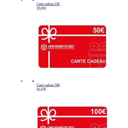
Carte cadeau 25€
20,83€
Carte cadeau 50€
41,67€