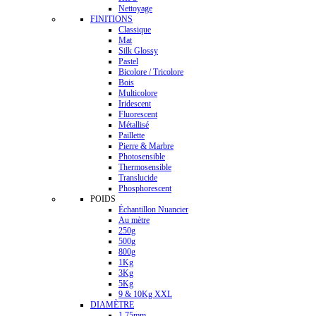
Nettoyage
FINITIONS
Classique
Mat
Silk Glossy
Pastel
Bicolore / Tricolore
Bois
Multicolore
Iridescent
Fluorescent
Métallisé
Paillette
Pierre & Marbre
Photosensible
Thermosensible
Translucide
Phosphorescent
POIDS
Échantillon Nuancier
Au mètre
250g
500g
800g
1Kg
3Kg
5Kg
9 & 10Kg XXL
DIAMÈTRE
1.75mm