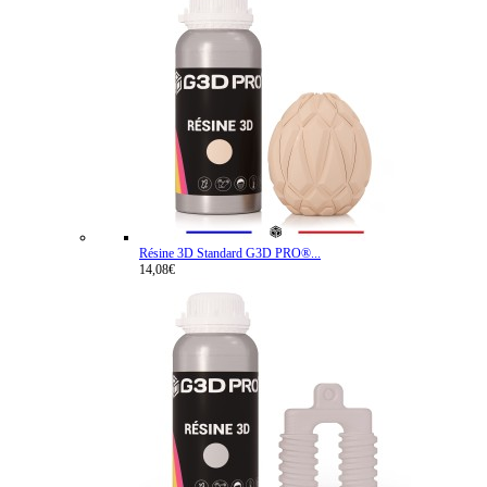
Résine 3D Standard G3D PRO®...
14,08€