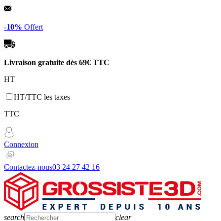
Panneau de gestion des cookies
-10%
Offert
Livraison gratuite dès
69€ TTC
HT
HT/TTC les taxes
TTC
Connexion
Contactez-nous
03 24 27 42 16
search
clear