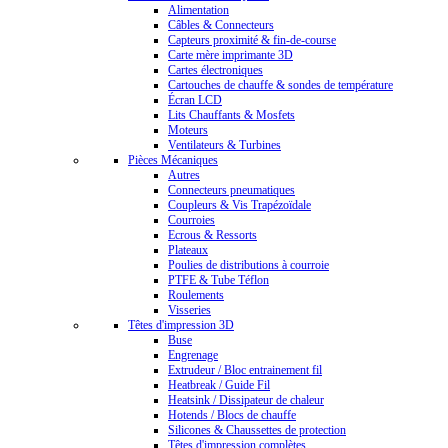
Alimentation
Câbles & Connecteurs
Capteurs proximité & fin-de-course
Carte mère imprimante 3D
Cartes électroniques
Cartouches de chauffe & sondes de température
Écran LCD
Lits Chauffants & Mosfets
Moteurs
Ventilateurs & Turbines
Pièces Mécaniques
Autres
Connecteurs pneumatiques
Coupleurs & Vis Trapézoïdale
Courroies
Ecrous & Ressorts
Plateaux
Poulies de distributions à courroie
PTFE & Tube Téflon
Roulements
Visseries
Têtes d'impression 3D
Buse
Engrenage
Extrudeur / Bloc entrainement fil
Heatbreak / Guide Fil
Heatsink / Dissipateur de chaleur
Hotends / Blocs de chauffe
Silicones & Chaussettes de protection
Têtes d'impression complètes