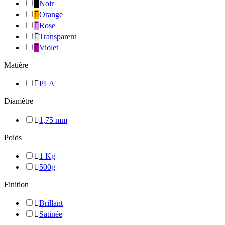

Noir

Orange

Rose

Transparent

Violet
Matière

PLA
Diamètre

1,75 mm
Poids

1 Kg

500g
Finition

Brillant

Satinée