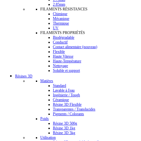
2.85mm
FILAMENTS RÉSISTANCES
Chimique
Mécanique
Thermique
UV
FILAMENTS PROPRIÉTÉS
Biodégradable
Conductif
Contact alimentaire (nouveau)
Flexible
Haute Vitesse
Haute-Température
Nettoyage
Soluble et support
Résines 3D
Matières
Standard
Lavable à l'eau
Ingénierie / Tough
Céramique
Résine 3D Flexible
Transparentes / Translucides
Pigments / Colorants
Poids
Résine 3D 500g
Résine 3D 1kg
Résine 3D 5kg
Utilisation