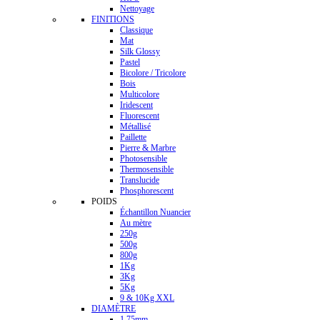
Nettoyage
FINITIONS
Classique
Mat
Silk Glossy
Pastel
Bicolore / Tricolore
Bois
Multicolore
Iridescent
Fluorescent
Métallisé
Paillette
Pierre & Marbre
Photosensible
Thermosensible
Translucide
Phosphorescent
POIDS
Échantillon Nuancier
Au mètre
250g
500g
800g
1Kg
3Kg
5Kg
9 & 10Kg XXL
DIAMÈTRE
1.75mm