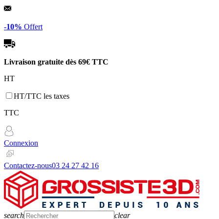
Panneau de gestion des cookies
-10%
Offert
Livraison gratuite dès
69€ TTC
HT
HT/TTC les taxes
TTC
Connexion
Contactez-nous
03 24 27 42 16
search
clear