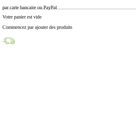
en 24h avec DPD
Votre panier est vide
Paiements sécurisés
Commencez par ajouter des produits
par carte bancaire ou PayPal