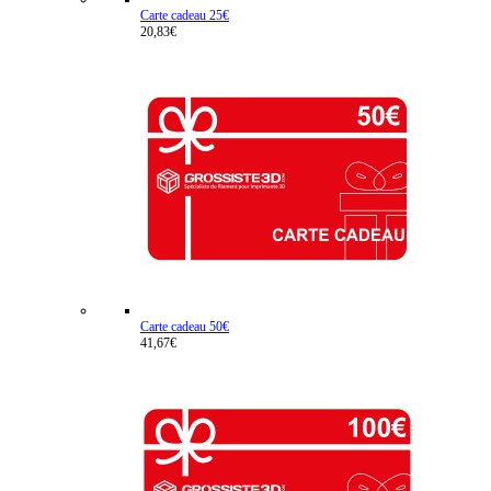
Carte cadeau 25€
20,83€
Carte cadeau 50€
41,67€