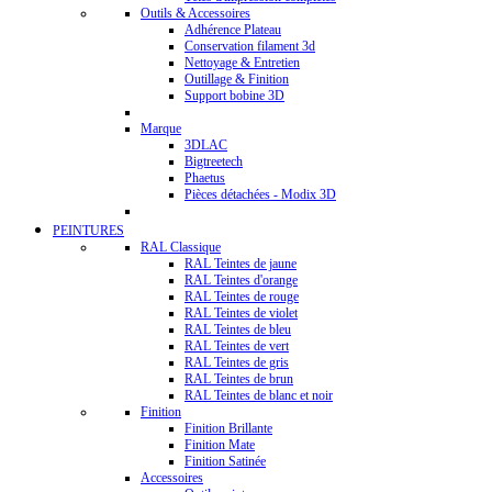
Outils & Accessoires
Adhérence Plateau
Conservation filament 3d
Nettoyage & Entretien
Outillage & Finition
Support bobine 3D
Marque
3DLAC
Bigtreetech
Phaetus
Pièces détachées - Modix 3D
PEINTURES
RAL Classique
RAL Teintes de jaune
RAL Teintes d'orange
RAL Teintes de rouge
RAL Teintes de violet
RAL Teintes de bleu
RAL Teintes de vert
RAL Teintes de gris
RAL Teintes de brun
RAL Teintes de blanc et noir
Finition
Finition Brillante
Finition Mate
Finition Satinée
Accessoires