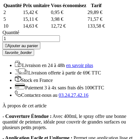
Quantité
Prix unitaire
Vous économisez
Tarif
2
15,42 €
0,95 €
29,89 €
5
15,11 €
3,98 €
71,57 €
10
14,63 €
12,72 €
133,58 €
Quantité

Ajouter au panier
favorite_border
Livraison en
24 à 48h
en savoir plus
Livraison offerte
à partir de 69€ TTC
Stock
en France
Paiement 3 à 4x
sans frais dès 100€TTC
Contactez-nous au
03.24.27.42.16
À propos de cet article
- Couverture Étendue :
Avec 400ml, le spray offre une bonne
quantité de peinture, idéale pour couvrir de grandes surfaces ou
plusieurs petits projets.
- Application Facile et Uniforme :
Permet une application lisse et