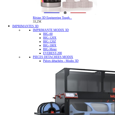
Résine 3D Engineering Tough...
33,25€
IMPRIMANTES 3D
IMPRIMANTE MODIX 3D
BIG-60
BIG-120X
BIG-120Z
BIG-180X
BIG-Meter
EVEREST-200
PIECES DETACHEES MODIX
Pièces détachées - Modix 3D