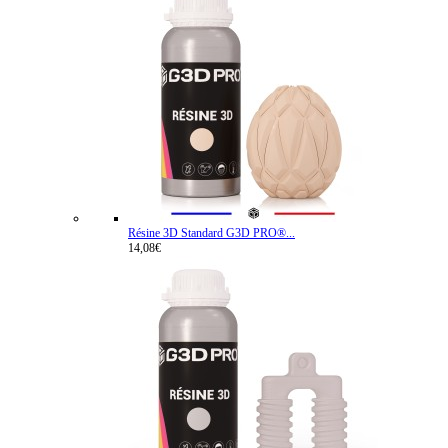
Résine 3D Standard G3D PRO®...
14,08€