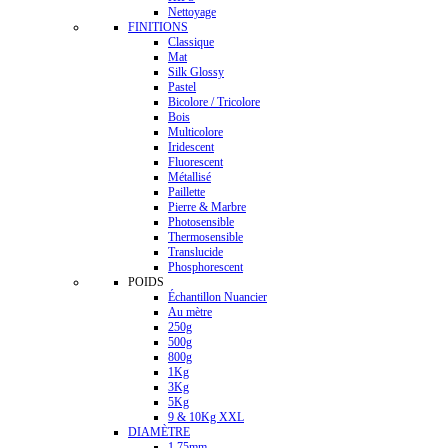
Nettoyage
FINITIONS
Classique
Mat
Silk Glossy
Pastel
Bicolore / Tricolore
Bois
Multicolore
Iridescent
Fluorescent
Métallisé
Paillette
Pierre & Marbre
Photosensible
Thermosensible
Translucide
Phosphorescent
POIDS
Échantillon Nuancier
Au mètre
250g
500g
800g
1Kg
3Kg
5Kg
9 & 10Kg XXL
DIAMÈTRE
1.75mm