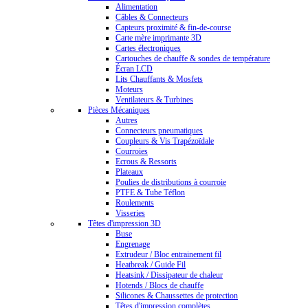
Alimentation
Câbles & Connecteurs
Capteurs proximité & fin-de-course
Carte mère imprimante 3D
Cartes électroniques
Cartouches de chauffe & sondes de température
Écran LCD
Lits Chauffants & Mosfets
Moteurs
Ventilateurs & Turbines
Pièces Mécaniques
Autres
Connecteurs pneumatiques
Coupleurs & Vis Trapézoïdale
Courroies
Ecrous & Ressorts
Plateaux
Poulies de distributions à courroie
PTFE & Tube Téflon
Roulements
Visseries
Têtes d'impression 3D
Buse
Engrenage
Extrudeur / Bloc entrainement fil
Heatbreak / Guide Fil
Heatsink / Dissipateur de chaleur
Hotends / Blocs de chauffe
Silicones & Chaussettes de protection
Têtes d'impression complètes