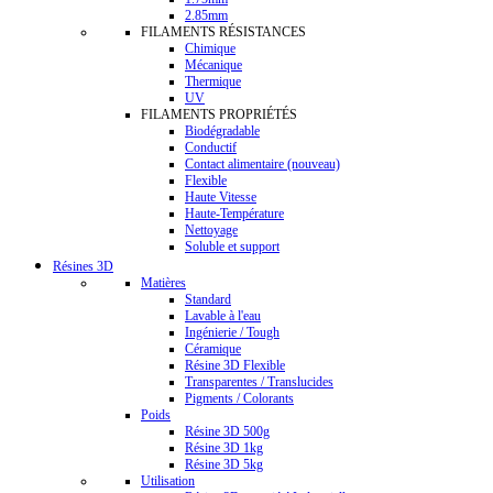
2.85mm
FILAMENTS RÉSISTANCES
Chimique
Mécanique
Thermique
UV
FILAMENTS PROPRIÉTÉS
Biodégradable
Conductif
Contact alimentaire (nouveau)
Flexible
Haute Vitesse
Haute-Température
Nettoyage
Soluble et support
Résines 3D
Matières
Standard
Lavable à l'eau
Ingénierie / Tough
Céramique
Résine 3D Flexible
Transparentes / Translucides
Pigments / Colorants
Poids
Résine 3D 500g
Résine 3D 1kg
Résine 3D 5kg
Utilisation