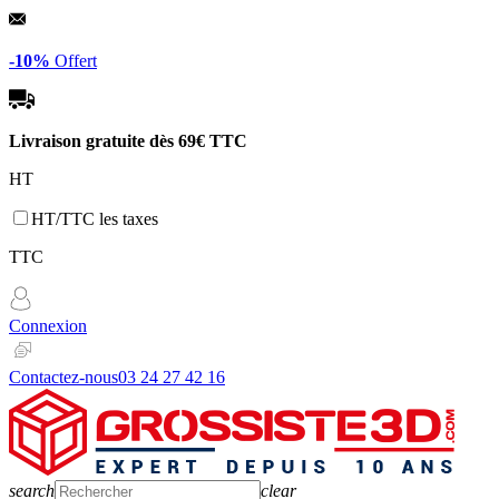
Panneau de gestion des cookies
-10%
Offert
Livraison gratuite dès
69€ TTC
HT
HT/TTC les taxes
TTC
Connexion
Contactez-nous
03 24 27 42 16
search
clear