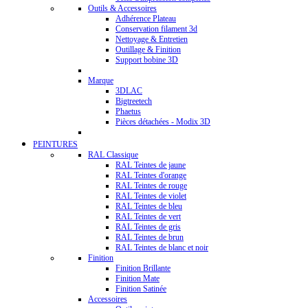
Outils & Accessoires
Adhérence Plateau
Conservation filament 3d
Nettoyage & Entretien
Outillage & Finition
Support bobine 3D
Marque
3DLAC
Bigtreetech
Phaetus
Pièces détachées - Modix 3D
PEINTURES
RAL Classique
RAL Teintes de jaune
RAL Teintes d'orange
RAL Teintes de rouge
RAL Teintes de violet
RAL Teintes de bleu
RAL Teintes de vert
RAL Teintes de gris
RAL Teintes de brun
RAL Teintes de blanc et noir
Finition
Finition Brillante
Finition Mate
Finition Satinée
Accessoires