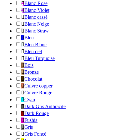

Blanc-Rose

Blanc-Violet

Blanc cassé

Blanc Neige

Blanc Straw

Bleu

Bleu Blanc

Bleu ciel

Bleu Turquoise

Bois

Bronze

Chocolat

Cuivre copper

Cuivre Rouge

Cyan

Dark Gris Anthracite

Dark Rouge

Fushia

Gris

Gris Foncé