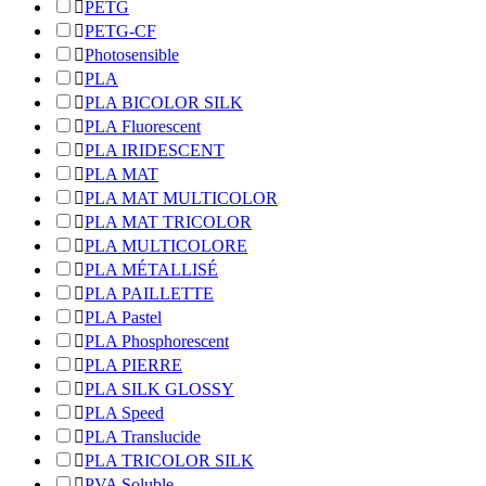

PETG

PETG-CF

Photosensible

PLA

PLA BICOLOR SILK

PLA Fluorescent

PLA IRIDESCENT

PLA MAT

PLA MAT MULTICOLOR

PLA MAT TRICOLOR

PLA MULTICOLORE

PLA MÉTALLISÉ

PLA PAILLETTE

PLA Pastel

PLA Phosphorescent

PLA PIERRE

PLA SILK GLOSSY

PLA Speed

PLA Translucide

PLA TRICOLOR SILK

PVA Soluble