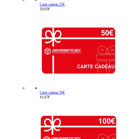
Carte cadeau 25€
20,83€
Carte cadeau 50€
41,67€