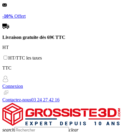
Panneau de gestion des cookies
-10%
Offert
Livraison gratuite dès
69€ TTC
HT
HT/TTC les taxes
TTC
Connexion
Contactez-nous
03 24 27 42 16
search
clear