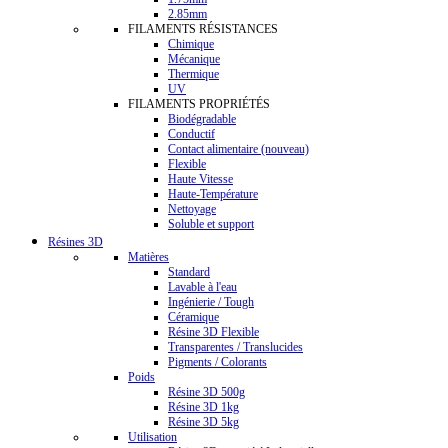
2.85mm
FILAMENTS RÉSISTANCES
Chimique
Mécanique
Thermique
UV
FILAMENTS PROPRIÉTÉS
Biodégradable
Conductif
Contact alimentaire (nouveau)
Flexible
Haute Vitesse
Haute-Température
Nettoyage
Soluble et support
Résines 3D
Matières
Standard
Lavable à l'eau
Ingénierie / Tough
Céramique
Résine 3D Flexible
Transparentes / Translucides
Pigments / Colorants
Poids
Résine 3D 500g
Résine 3D 1kg
Résine 3D 5kg
Utilisation