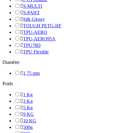

S-MULTI

S-PAHT

Silk Glossy

TOUGH PETG-HF

TPU-AERO

TPU-AERO95A

TPU78D

TPU Flexible
Diamètre

1,75 mm
Poids

1 Kg

3 Kg

5 Kg

9 KG

10 KG

500g