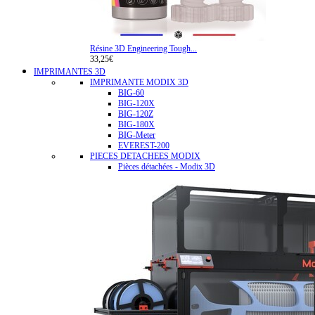
Résine 3D Engineering Tough...
33,25€
IMPRIMANTES 3D
IMPRIMANTE MODIX 3D
BIG-60
BIG-120X
BIG-120Z
BIG-180X
BIG-Meter
EVEREST-200
PIECES DETACHEES MODIX
Pièces détachées - Modix 3D