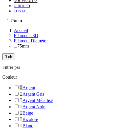
NOUVEAUTÉS
GUIDE 3D
CONTACT
1.75mm
Accueil
Filaments 3D
Filament Diamètre
1.75mm

ok
Filtrer par
Couleur

Argent

Argent Gris

Argent Métallisé

Argent Noir

Beige

Bicolore

Blanc