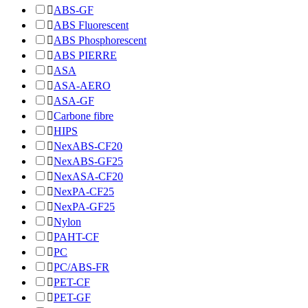

ABS-GF

ABS Fluorescent

ABS Phosphorescent

ABS PIERRE

ASA

ASA-AERO

ASA-GF

Carbone fibre

HIPS

NexABS-CF20

NexABS-GF25

NexASA-CF20

NexPA-CF25

NexPA-GF25

Nylon

PAHT-CF

PC

PC/ABS-FR

PET-CF

PET-GF