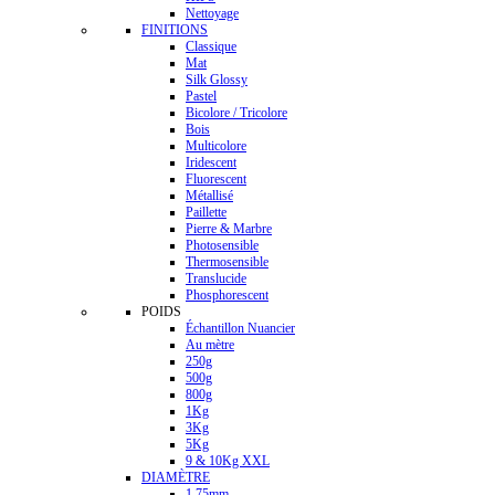
Nettoyage
FINITIONS
Classique
Mat
Silk Glossy
Pastel
Bicolore / Tricolore
Bois
Multicolore
Iridescent
Fluorescent
Métallisé
Paillette
Pierre & Marbre
Photosensible
Thermosensible
Translucide
Phosphorescent
POIDS
Échantillon Nuancier
Au mètre
250g
500g
800g
1Kg
3Kg
5Kg
9 & 10Kg XXL
DIAMÈTRE
1.75mm