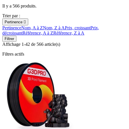
Il y a 566 produits.
Trier par :
Pertinence

Pertinence
Nom, A à Z
Nom, Z à A
Prix, croissant
Prix,
décroissant
Référence, A à Z
Référence, Z à A
Filtrer
Affichage 1-42 de 566 article(s)
Filtres actifs