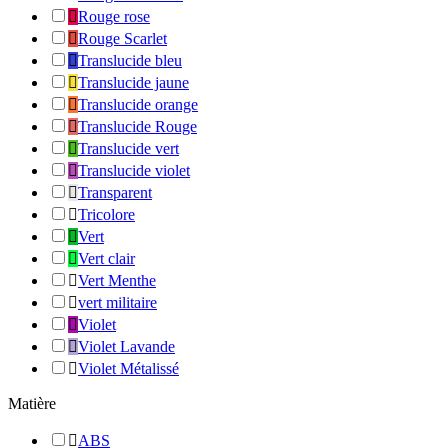

Rouge rose

Rouge Scarlet

Translucide bleu

Translucide jaune

Translucide orange

Translucide Rouge

Translucide vert

Translucide violet

Transparent

Tricolore

Vert

Vert clair

Vert Menthe

vert militaire

Violet

Violet Lavande

Violet Métalissé
Matière

ABS