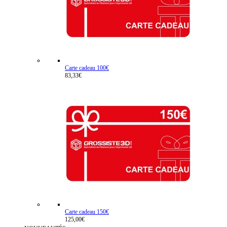
Carte cadeau 100€
83,33€
Carte cadeau 150€
125,00€