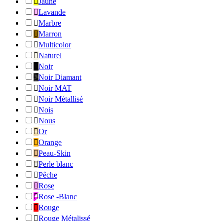

Jaune

Lavande

Marbre

Marron

Multicolor

Naturel

Noir

Noir Diamant

Noir MAT

Noir Métallisé

Nois

Nous

Or

Orange

Peau-Skin

Perle blanc

Pêche

Rose

Rose -Blanc

Rouge

Rouge Métalissé