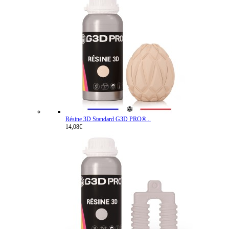
Résine 3D Standard G3D PRO®...
14,08€