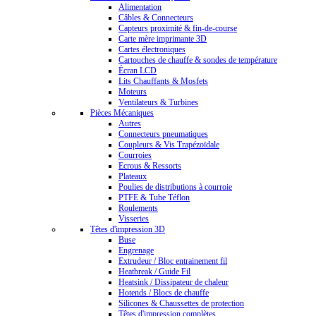
Alimentation
Câbles & Connecteurs
Capteurs proximité & fin-de-course
Carte mère imprimante 3D
Cartes électroniques
Cartouches de chauffe & sondes de température
Écran LCD
Lits Chauffants & Mosfets
Moteurs
Ventilateurs & Turbines
Pièces Mécaniques
Autres
Connecteurs pneumatiques
Coupleurs & Vis Trapézoïdale
Courroies
Ecrous & Ressorts
Plateaux
Poulies de distributions à courroie
PTFE & Tube Téflon
Roulements
Visseries
Têtes d'impression 3D
Buse
Engrenage
Extrudeur / Bloc entrainement fil
Heatbreak / Guide Fil
Heatsink / Dissipateur de chaleur
Hotends / Blocs de chauffe
Silicones & Chaussettes de protection
Têtes d'impression complètes