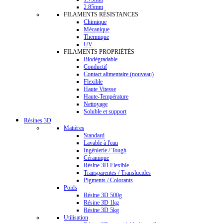
2.85mm
FILAMENTS RÉSISTANCES
Chimique
Mécanique
Thermique
UV
FILAMENTS PROPRIÉTÉS
Biodégradable
Conductif
Contact alimentaire (nouveau)
Flexible
Haute Vitesse
Haute-Température
Nettoyage
Soluble et support
Résines 3D
Matières
Standard
Lavable à l'eau
Ingénierie / Tough
Céramique
Résine 3D Flexible
Transparentes / Translucides
Pigments / Colorants
Poids
Résine 3D 500g
Résine 3D 1kg
Résine 3D 5kg
Utilisation