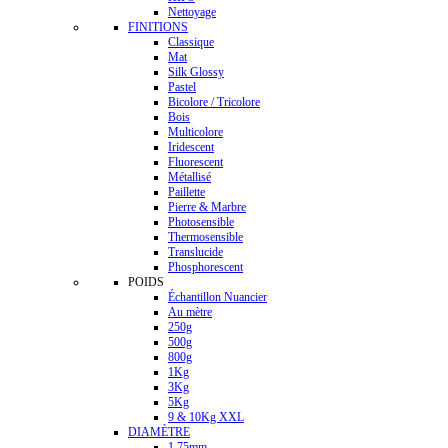
Nettoyage
FINITIONS
Classique
Mat
Silk Glossy
Pastel
Bicolore / Tricolore
Bois
Multicolore
Iridescent
Fluorescent
Métallisé
Paillette
Pierre & Marbre
Photosensible
Thermosensible
Translucide
Phosphorescent
POIDS
Échantillon Nuancier
Au mètre
250g
500g
800g
1Kg
3Kg
5Kg
9 & 10Kg XXL
DIAMÈTRE
1.75mm