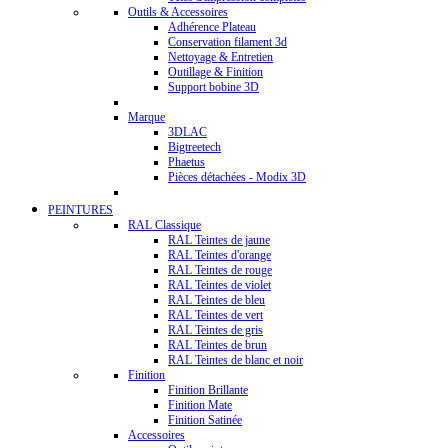
Outils & Accessoires
Adhérence Plateau
Conservation filament 3d
Nettoyage & Entretien
Outillage & Finition
Support bobine 3D
Marque
3DLAC
Bigtreetech
Phaetus
Pièces détachées - Modix 3D
PEINTURES
RAL Classique
RAL Teintes de jaune
RAL Teintes d'orange
RAL Teintes de rouge
RAL Teintes de violet
RAL Teintes de bleu
RAL Teintes de vert
RAL Teintes de gris
RAL Teintes de brun
RAL Teintes de blanc et noir
Finition
Finition Brillante
Finition Mate
Finition Satinée
Accessoires