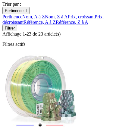
Trier par :
Pertinence

Pertinence
Nom, A à Z
Nom, Z à A
Prix, croissant
Prix,
décroissant
Référence, A à Z
Référence, Z à A
Filtrer
Affichage 1-23 de 23 article(s)
Filtres actifs