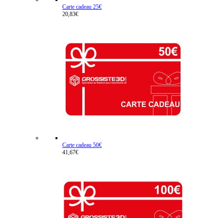
Carte cadeau 25€
20,83€
Carte cadeau 50€
41,67€