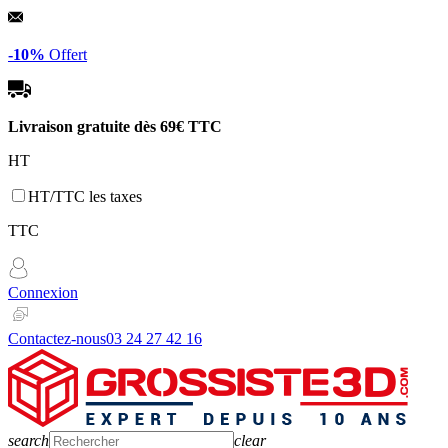
Panneau de gestion des cookies
-10%
Offert
Livraison gratuite dès
69€ TTC
HT
HT/TTC les taxes
TTC
Connexion
Contactez-nous
03 24 27 42 16
search
clear