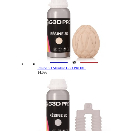
Résine 3D Standard G3D PRO®...
14,08€