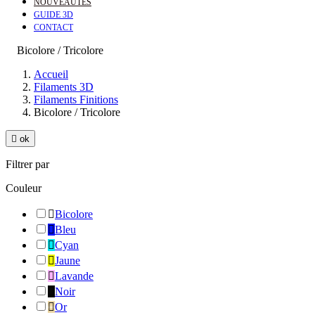
NOUVEAUTÉS
GUIDE 3D
CONTACT
Bicolore / Tricolore
Accueil
Filaments 3D
Filaments Finitions
Bicolore / Tricolore

ok
Filtrer par
Couleur

Bicolore

Bleu

Cyan

Jaune

Lavande

Noir

Or