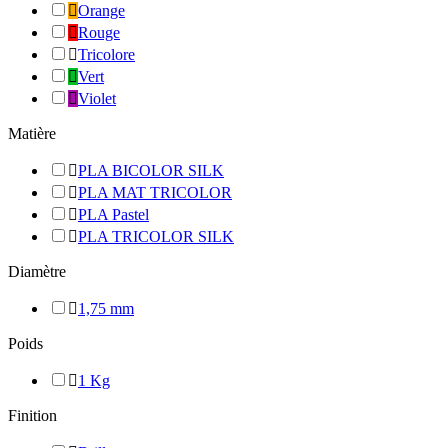

Orange

Rouge

Tricolore

Vert

Violet
Matière

PLA BICOLOR SILK

PLA MAT TRICOLOR

PLA Pastel

PLA TRICOLOR SILK
Diamètre

1,75 mm
Poids

1 Kg
Finition