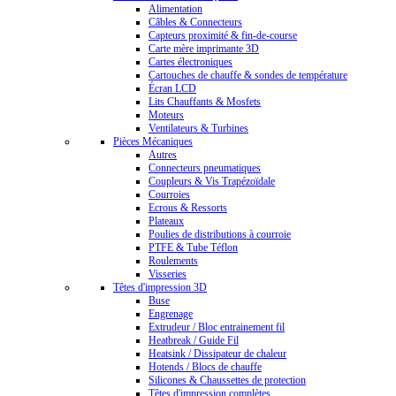
Alimentation
Câbles & Connecteurs
Capteurs proximité & fin-de-course
Carte mère imprimante 3D
Cartes électroniques
Cartouches de chauffe & sondes de température
Écran LCD
Lits Chauffants & Mosfets
Moteurs
Ventilateurs & Turbines
Pièces Mécaniques
Autres
Connecteurs pneumatiques
Coupleurs & Vis Trapézoïdale
Courroies
Ecrous & Ressorts
Plateaux
Poulies de distributions à courroie
PTFE & Tube Téflon
Roulements
Visseries
Têtes d'impression 3D
Buse
Engrenage
Extrudeur / Bloc entrainement fil
Heatbreak / Guide Fil
Heatsink / Dissipateur de chaleur
Hotends / Blocs de chauffe
Silicones & Chaussettes de protection
Têtes d'impression complètes