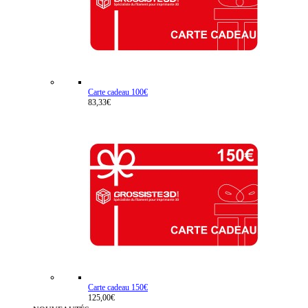
Carte cadeau 100€
83,33€
Carte cadeau 150€
125,00€