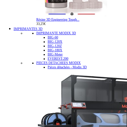
Résine 3D Engineering Tough...
33,25€
IMPRIMANTES 3D
IMPRIMANTE MODIX 3D
BIG-60
BIG-120X
BIG-120Z
BIG-180X
BIG-Meter
EVEREST-200
PIECES DETACHEES MODIX
Pièces détachées - Modix 3D