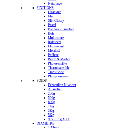
Nettoyage
FINITIONS
Classique
Mat
Silk Glossy
Pastel
Bicolore / Tricolore
Bois
Multicolore
Iridescent
Fluorescent
Métallisé
Paillette
Pierre & Marbre
Photosensible
Thermosensible
Translucide
Phosphorescent
POIDS
Échantillon Nuancier
Au mètre
250g
500g
800g
1Kg
3Kg
5Kg
9 & 10Kg XXL
DIAMÈTRE
1.75mm