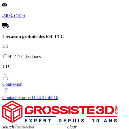
Panneau de gestion des cookies
-10%
Offert
Livraison gratuite dès
69€ TTC
HT
HT/TTC les taxes
TTC
Connexion
Contactez-nous
03 24 27 42 16
search
clear