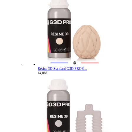
Résine 3D Standard G3D PRO®...
14,08€