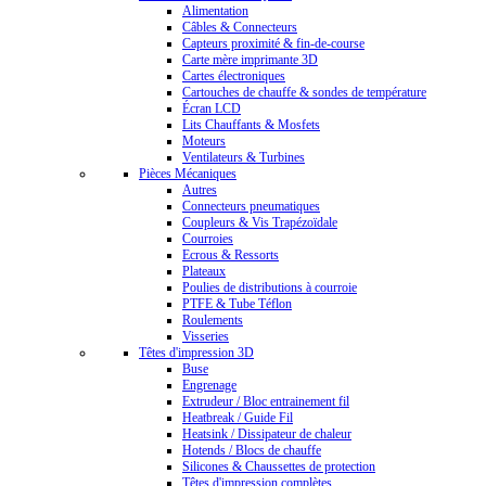
Alimentation
Câbles & Connecteurs
Capteurs proximité & fin-de-course
Carte mère imprimante 3D
Cartes électroniques
Cartouches de chauffe & sondes de température
Écran LCD
Lits Chauffants & Mosfets
Moteurs
Ventilateurs & Turbines
Pièces Mécaniques
Autres
Connecteurs pneumatiques
Coupleurs & Vis Trapézoïdale
Courroies
Ecrous & Ressorts
Plateaux
Poulies de distributions à courroie
PTFE & Tube Téflon
Roulements
Visseries
Têtes d'impression 3D
Buse
Engrenage
Extrudeur / Bloc entrainement fil
Heatbreak / Guide Fil
Heatsink / Dissipateur de chaleur
Hotends / Blocs de chauffe
Silicones & Chaussettes de protection
Têtes d'impression complètes