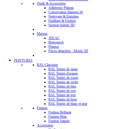
Outils & Accessoires
Adhérence Plateau
Conservation filament 3d
Nettoyage & Entretien
Outillage & Finition
Support bobine 3D
Marque
3DLAC
Bigtreetech
Phaetus
Pièces détachées - Modix 3D
PEINTURES
RAL Classique
RAL Teintes de jaune
RAL Teintes d'orange
RAL Teintes de rouge
RAL Teintes de violet
RAL Teintes de bleu
RAL Teintes de vert
RAL Teintes de gris
RAL Teintes de brun
RAL Teintes de blanc et noir
Finition
Finition Brillante
Finition Mate
Finition Satinée
Accessoires