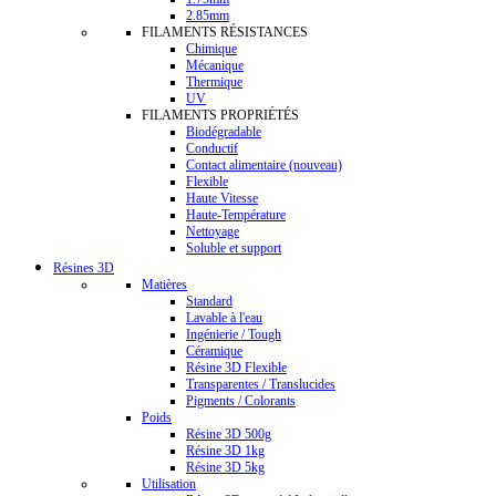
2.85mm
FILAMENTS RÉSISTANCES
Chimique
Mécanique
Thermique
UV
FILAMENTS PROPRIÉTÉS
Biodégradable
Conductif
Contact alimentaire (nouveau)
Flexible
Haute Vitesse
Haute-Température
Nettoyage
Soluble et support
Résines 3D
Matières
Standard
Lavable à l'eau
Ingénierie / Tough
Céramique
Résine 3D Flexible
Transparentes / Translucides
Pigments / Colorants
Poids
Résine 3D 500g
Résine 3D 1kg
Résine 3D 5kg
Utilisation