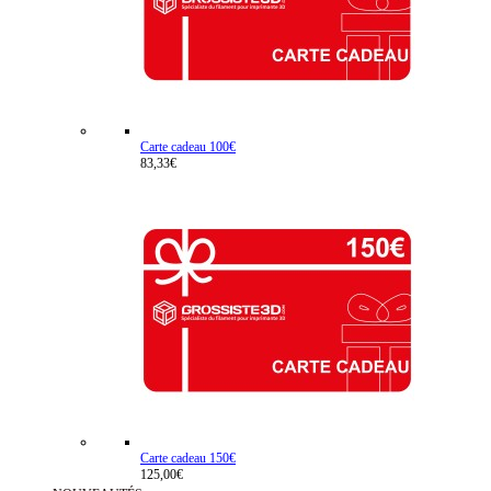
Carte cadeau 100€
83,33€
Carte cadeau 150€
125,00€