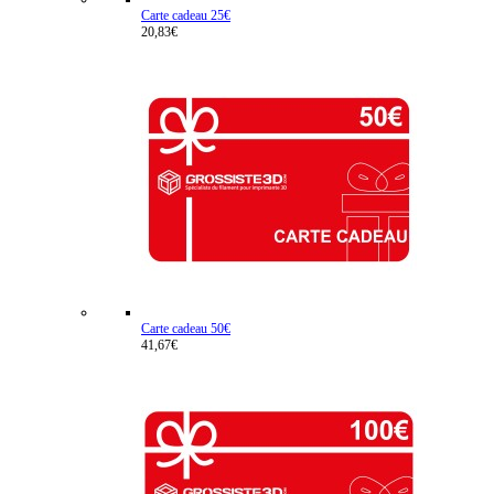
Carte cadeau 25€
20,83€
Carte cadeau 50€
41,67€