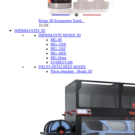
Résine 3D Engineering Tough...
33,25€
IMPRIMANTES 3D
IMPRIMANTE MODIX 3D
BIG-60
BIG-120X
BIG-120Z
BIG-180X
BIG-Meter
EVEREST-200
PIECES DETACHEES MODIX
Pièces détachées - Modix 3D