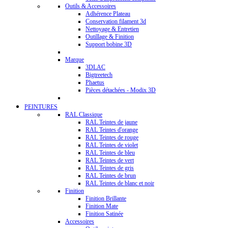
Outils & Accessoires
Adhérence Plateau
Conservation filament 3d
Nettoyage & Entretien
Outillage & Finition
Support bobine 3D
Marque
3DLAC
Bigtreetech
Phaetus
Pièces détachées - Modix 3D
PEINTURES
RAL Classique
RAL Teintes de jaune
RAL Teintes d'orange
RAL Teintes de rouge
RAL Teintes de violet
RAL Teintes de bleu
RAL Teintes de vert
RAL Teintes de gris
RAL Teintes de brun
RAL Teintes de blanc et noir
Finition
Finition Brillante
Finition Mate
Finition Satinée
Accessoires