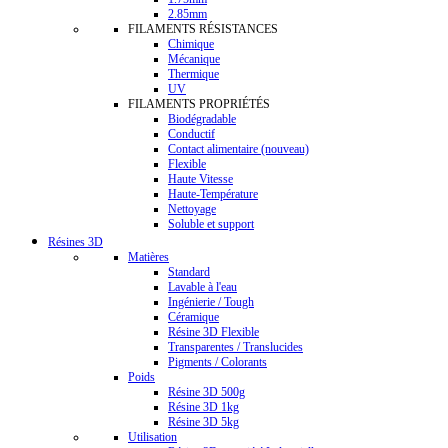
2.85mm
FILAMENTS RÉSISTANCES
Chimique
Mécanique
Thermique
UV
FILAMENTS PROPRIÉTÉS
Biodégradable
Conductif
Contact alimentaire (nouveau)
Flexible
Haute Vitesse
Haute-Température
Nettoyage
Soluble et support
Résines 3D
Matières
Standard
Lavable à l'eau
Ingénierie / Tough
Céramique
Résine 3D Flexible
Transparentes / Translucides
Pigments / Colorants
Poids
Résine 3D 500g
Résine 3D 1kg
Résine 3D 5kg
Utilisation