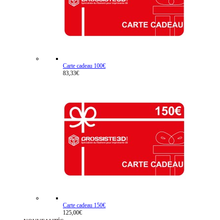
Carte cadeau 100€
83,33€
Carte cadeau 150€
125,00€