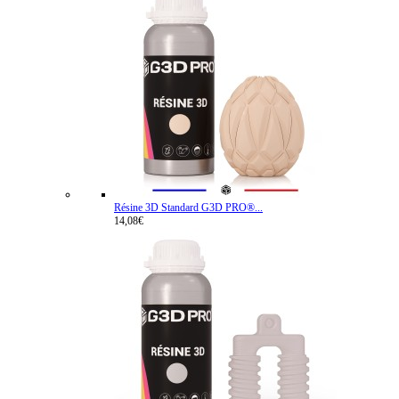
Résine 3D Standard G3D PRO®...
14,08€