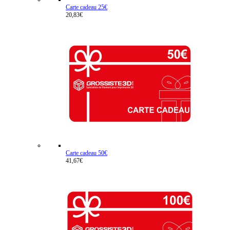
Carte cadeau 25€
20,83€
Carte cadeau 50€
41,67€