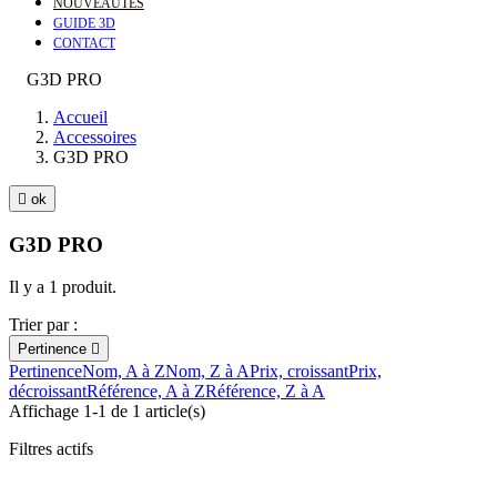
NOUVEAUTÉS
GUIDE 3D
CONTACT
G3D PRO
Accueil
Accessoires
G3D PRO

ok
G3D PRO
Il y a 1 produit.
Trier par :
Pertinence

Pertinence
Nom, A à Z
Nom, Z à A
Prix, croissant
Prix,
décroissant
Référence, A à Z
Référence, Z à A
Affichage 1-1 de 1 article(s)
Filtres actifs