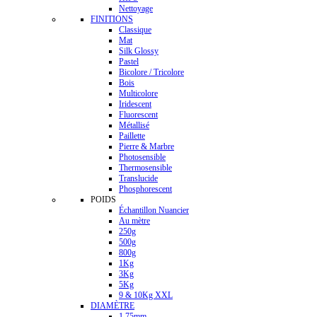
Nettoyage
FINITIONS
Classique
Mat
Silk Glossy
Pastel
Bicolore / Tricolore
Bois
Multicolore
Iridescent
Fluorescent
Métallisé
Paillette
Pierre & Marbre
Photosensible
Thermosensible
Translucide
Phosphorescent
POIDS
Échantillon Nuancier
Au mètre
250g
500g
800g
1Kg
3Kg
5Kg
9 & 10Kg XXL
DIAMÈTRE
1.75mm