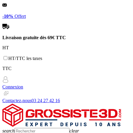
Panneau de gestion des cookies
-10%
Offert
Livraison gratuite dès
69€ TTC
HT
HT/TTC les taxes
TTC
Connexion
Contactez-nous
03 24 27 42 16
search
clear