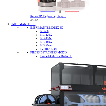
Résine 3D Engineering Tough...
33,25€
IMPRIMANTES 3D
IMPRIMANTE MODIX 3D
BIG-60
BIG-120X
BIG-120Z
BIG-180X
BIG-Meter
EVEREST-200
PIECES DETACHEES MODIX
Pièces détachées - Modix 3D