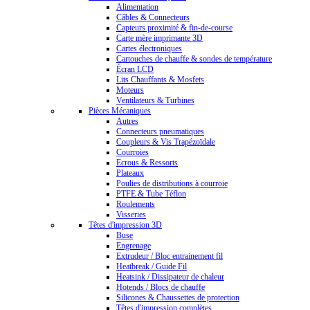
Alimentation
Câbles & Connecteurs
Capteurs proximité & fin-de-course
Carte mère imprimante 3D
Cartes électroniques
Cartouches de chauffe & sondes de température
Écran LCD
Lits Chauffants & Mosfets
Moteurs
Ventilateurs & Turbines
Pièces Mécaniques
Autres
Connecteurs pneumatiques
Coupleurs & Vis Trapézoïdale
Courroies
Ecrous & Ressorts
Plateaux
Poulies de distributions à courroie
PTFE & Tube Téflon
Roulements
Visseries
Têtes d'impression 3D
Buse
Engrenage
Extrudeur / Bloc entrainement fil
Heatbreak / Guide Fil
Heatsink / Dissipateur de chaleur
Hotends / Blocs de chauffe
Silicones & Chaussettes de protection
Têtes d'impression complètes