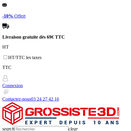
Panneau de gestion des cookies
-10%
Offert
Livraison gratuite dès
69€ TTC
HT
HT/TTC les taxes
TTC
Connexion
Contactez-nous
03 24 27 42 16
search
clear