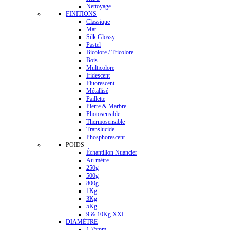
Nettoyage
FINITIONS
Classique
Mat
Silk Glossy
Pastel
Bicolore / Tricolore
Bois
Multicolore
Iridescent
Fluorescent
Métallisé
Paillette
Pierre & Marbre
Photosensible
Thermosensible
Translucide
Phosphorescent
POIDS
Échantillon Nuancier
Au mètre
250g
500g
800g
1Kg
3Kg
5Kg
9 & 10Kg XXL
DIAMÈTRE
1.75mm