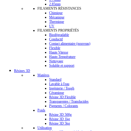
2.85mm
FILAMENTS RÉSISTANCES
Chimique
Mécanique
Thermique
UV
FILAMENTS PROPRIÉTÉS
Biodégradable
Conductif
Contact alimentaire (nouveau)
Flexible
Haute Vitesse
Haute-Température
Nettoyage
Soluble et support
Résines 3D
Matières
Standard
Lavable à l'eau
Ingénierie / Tough
Céramique
Résine 3D Flexible
Transparentes / Translucides
Pigments / Colorants
Poids
Résine 3D 500g
Résine 3D 1kg
Résine 3D 5kg
Utilisation