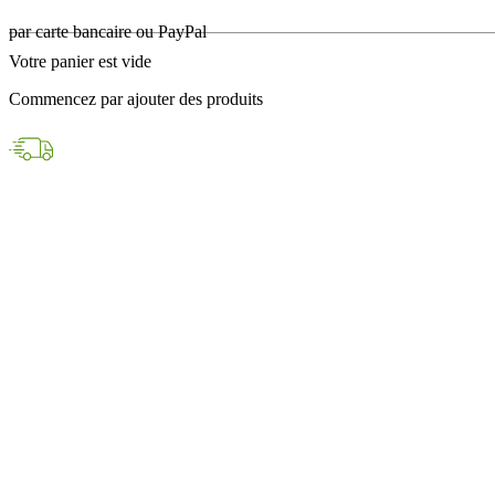
en 24h avec DPD
Votre panier est vide
Paiements sécurisés
Commencez par ajouter des produits
par carte bancaire ou PayPal