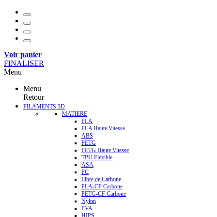
Voir panier
FINALISER
Menu
Menu
Retour
FILAMENTS 3D
MATIERE
PLA
PLA Haute Vitesse
ABS
PETG
PETG Haute Vitesse
TPU Flexible
ASA
PC
Fibre de Carbone
PLA-CF Carbone
PETG-CF Carbone
Nylon
PVA
HIPS