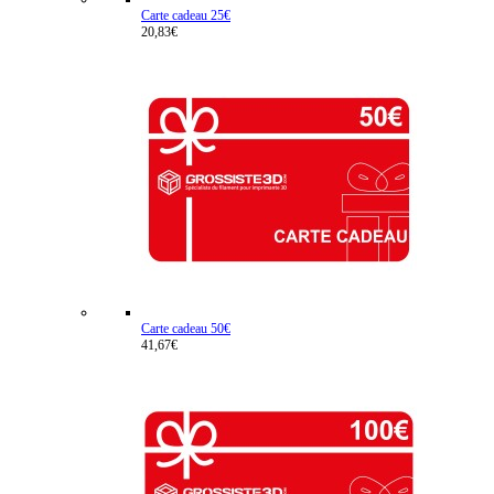
Carte cadeau 25€
20,83€
Carte cadeau 50€
41,67€