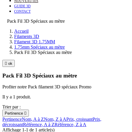
NOUVEAUTÉS
GUIDE 3D
CONTACT
Pack Fil 3D Spéciaux au mètre
Accueil
Filaments 3D
Filament 3D 1.75MM
1.75mm Spéciaux au mètre
Pack Fil 3D Spéciaux au mètre

ok
Pack Fil 3D Spéciaux au mètre
Profiter notre Pack filament 3D spéciaux Promo
Il y a 1 produit.
Trier par :
Pertinence

Pertinence
Nom, A à Z
Nom, Z à A
Prix, croissant
Prix,
décroissant
Référence, A à Z
Référence, Z à A
Affichage 1-1 de 1 article(s)