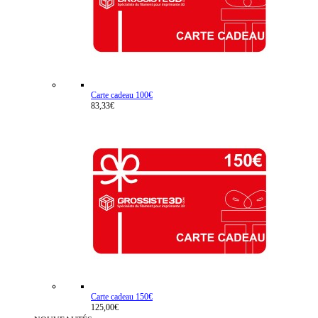
Carte cadeau 100€
83,33€
Carte cadeau 150€
125,00€