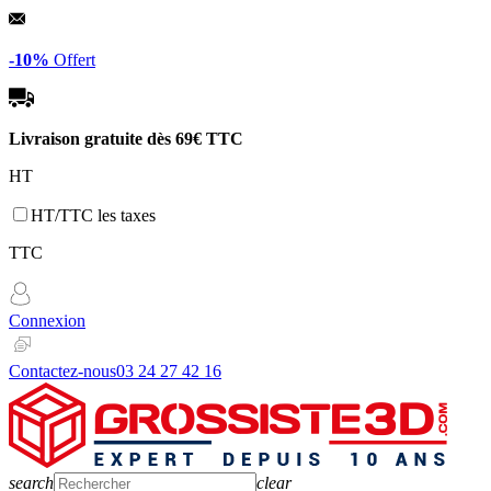
Panneau de gestion des cookies
-10%
Offert
Livraison gratuite dès
69€ TTC
HT
HT/TTC les taxes
TTC
Connexion
Contactez-nous
03 24 27 42 16
search
clear