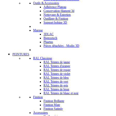
Outils & Accessoires
Adhérence Plateau
Conservation filament 3d
Nettoyage & Entretien
Outillage & Finition
Support bobine 3D
Marque
3DLAC
Bigtreetech
Phaetus
Pièces détachées - Modix 3D
PEINTURES
RAL Classique
RAL Teintes de jaune
RAL Teintes d'orange
RAL Teintes de rouge
RAL Teintes de violet
RAL Teintes de bleu
RAL Teintes de vert
RAL Teintes de gris
RAL Teintes de brun
RAL Teintes de blanc et noir
Finition
Finition Brillante
Finition Mate
Finition Satinée
Accessoires