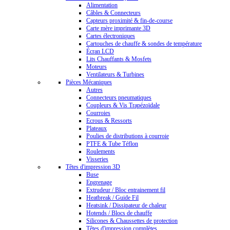
Alimentation
Câbles & Connecteurs
Capteurs proximité & fin-de-course
Carte mère imprimante 3D
Cartes électroniques
Cartouches de chauffe & sondes de température
Écran LCD
Lits Chauffants & Mosfets
Moteurs
Ventilateurs & Turbines
Pièces Mécaniques
Autres
Connecteurs pneumatiques
Coupleurs & Vis Trapézoïdale
Courroies
Ecrous & Ressorts
Plateaux
Poulies de distributions à courroie
PTFE & Tube Téflon
Roulements
Visseries
Têtes d'impression 3D
Buse
Engrenage
Extrudeur / Bloc entrainement fil
Heatbreak / Guide Fil
Heatsink / Dissipateur de chaleur
Hotends / Blocs de chauffe
Silicones & Chaussettes de protection
Têtes d'impression complètes