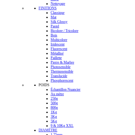
Nettoyage
FINITIONS
Classique
Mat
Silk Glossy
Pastel
Bicolore / Tricolore
Bois
Multicolore
Iridescent
Fluorescent
Métallisé
Paillette
Pierre & Marbre
Photosensible
Thermosensible
Translucide
Phosphorescent
POIDS
Échantillon Nuancier
Au mètre
250g
500g
800g
1Kg
3Kg
5Kg
9 & 10Kg XXL
DIAMÈTRE
1.75mm