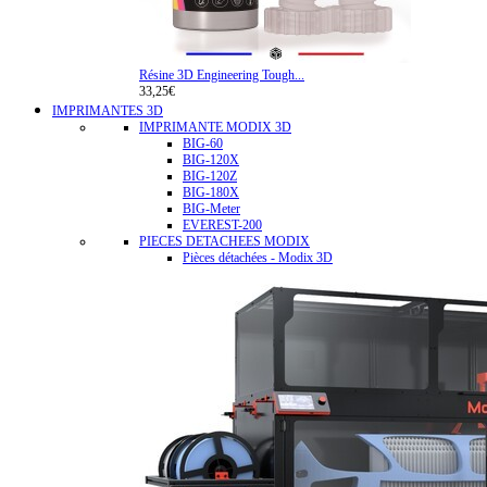
Résine 3D Engineering Tough...
33,25€
IMPRIMANTES 3D
IMPRIMANTE MODIX 3D
BIG-60
BIG-120X
BIG-120Z
BIG-180X
BIG-Meter
EVEREST-200
PIECES DETACHEES MODIX
Pièces détachées - Modix 3D