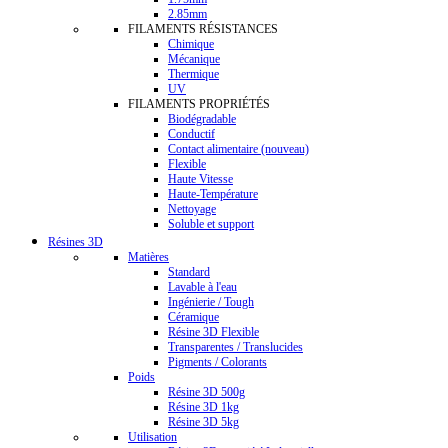
2.85mm
FILAMENTS RÉSISTANCES
Chimique
Mécanique
Thermique
UV
FILAMENTS PROPRIÉTÉS
Biodégradable
Conductif
Contact alimentaire (nouveau)
Flexible
Haute Vitesse
Haute-Température
Nettoyage
Soluble et support
Résines 3D
Matières
Standard
Lavable à l'eau
Ingénierie / Tough
Céramique
Résine 3D Flexible
Transparentes / Translucides
Pigments / Colorants
Poids
Résine 3D 500g
Résine 3D 1kg
Résine 3D 5kg
Utilisation