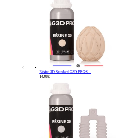
Résine 3D Standard G3D PRO®...
14,08€