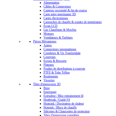
Alimentation
Câbles & Connecteurs
Capteurs proximité & fin-de-course
Carte mère imprimante 3D
Cartes électroniques
Cartouches de chauffe & sondes de température
Écran LCD
Lits Chauffants & Mosfets
Moteurs
Ventilateurs & Turbines
Pièces Mécaniques
Autres
Connecteurs pneumatiques
Coupleurs & Vis Trapézoïdale
Courroies
Ecrous & Ressorts
Plateaux
Poulies de distributions à courroie
PTFE & Tube Téflon
Roulements
Visseries
Têtes d'impression 3D
Buse
Engrenage
Extrudeur / Bloc entrainement fil
Heatbreak / Guide Fil
Heatsink / Dissipateur de chaleur
Hotends / Blocs de chauffe
Silicones & Chaussettes de protection
Têtes d'impression complètes