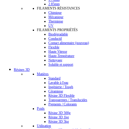
2.85mm
FILAMENTS RÉSISTANCES
Chimique
Mécanique
Thermique
UV
FILAMENTS PROPRIÉTÉS
Biodégradable
Conductif
Contact alimentaire (nouveau)
Flexible
Haute Vitesse
Haute-Température
Nettoyage
Soluble et support
Résines 3D
Matières
Standard
Lavable à l'eau
Ingénierie / Tough
Céramique
Résine 3D Flexible
Transparentes / Translucides
Pigments / Colorants
Poids
Résine 3D 500g
Résine 3D 1kg
Résine 3D 5kg
Utilisation