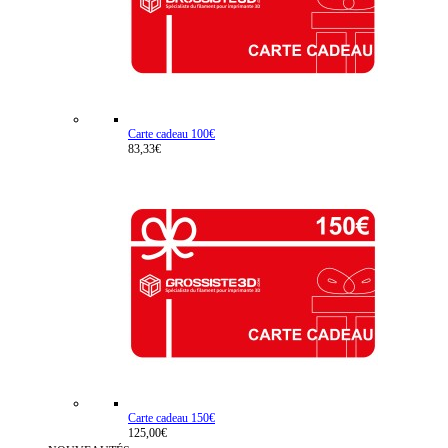
Carte cadeau 100€
83,33€
Carte cadeau 150€
125,00€