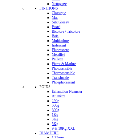
Nettoyage
FINITIONS
Classique
Mat
Silk Glossy
Pastel
Bicolore / Tricolore
Bois
Multicolore
Iridescent
Fluorescent
Métallisé
Paillette
Pierre & Marbre
Photosensible
Thermosensible
Translucide
Phosphorescent
POIDS
Échantillon Nuancier
Au mètre
250g
500g
800g
1Kg
3Kg
5Kg
9 & 10Kg XXL
DIAMÈTRE
1.75mm