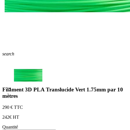
search
Filament 3D PLA Translucide Vert 1.75mm par 10
mètres
2
90 € TTC
2
42€ HT
Quantité