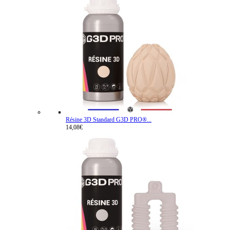
Résine 3D Standard G3D PRO®...
14,08€