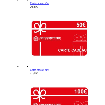
Carte cadeau 25€
20,83€
Carte cadeau 50€
41,67€