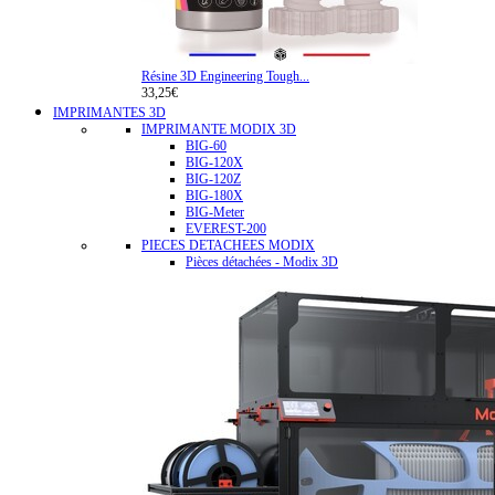
Résine 3D Engineering Tough...
33,25€
IMPRIMANTES 3D
IMPRIMANTE MODIX 3D
BIG-60
BIG-120X
BIG-120Z
BIG-180X
BIG-Meter
EVEREST-200
PIECES DETACHEES MODIX
Pièces détachées - Modix 3D