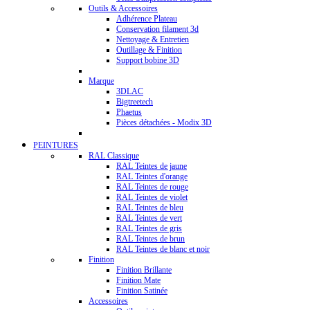
Outils & Accessoires
Adhérence Plateau
Conservation filament 3d
Nettoyage & Entretien
Outillage & Finition
Support bobine 3D
Marque
3DLAC
Bigtreetech
Phaetus
Pièces détachées - Modix 3D
PEINTURES
RAL Classique
RAL Teintes de jaune
RAL Teintes d'orange
RAL Teintes de rouge
RAL Teintes de violet
RAL Teintes de bleu
RAL Teintes de vert
RAL Teintes de gris
RAL Teintes de brun
RAL Teintes de blanc et noir
Finition
Finition Brillante
Finition Mate
Finition Satinée
Accessoires