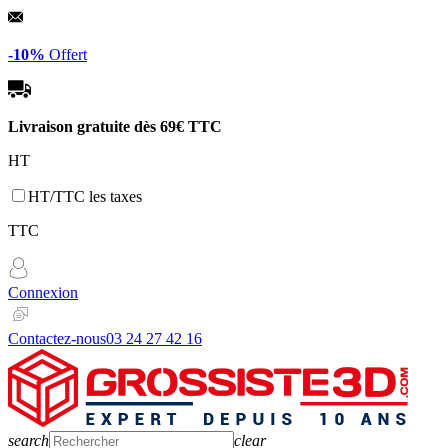
Panneau de gestion des cookies
-10%
Offert
Livraison gratuite dès
69€ TTC
HT
HT/TTC les taxes
TTC
Connexion
Contactez-nous
03 24 27 42 16
search
clear