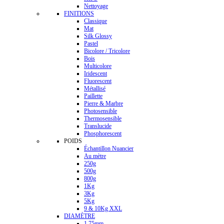
Nettoyage
FINITIONS
Classique
Mat
Silk Glossy
Pastel
Bicolore / Tricolore
Bois
Multicolore
Iridescent
Fluorescent
Métallisé
Paillette
Pierre & Marbre
Photosensible
Thermosensible
Translucide
Phosphorescent
POIDS
Échantillon Nuancier
Au mètre
250g
500g
800g
1Kg
3Kg
5Kg
9 & 10Kg XXL
DIAMÈTRE
1.75mm