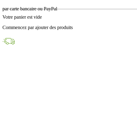
en 24h avec DPD
Votre panier est vide
Paiements sécurisés
Commencez par ajouter des produits
par carte bancaire ou PayPal