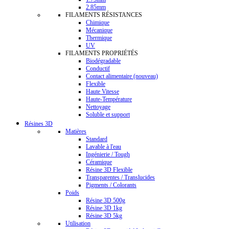
2.85mm
FILAMENTS RÉSISTANCES
Chimique
Mécanique
Thermique
UV
FILAMENTS PROPRIÉTÉS
Biodégradable
Conductif
Contact alimentaire (nouveau)
Flexible
Haute Vitesse
Haute-Température
Nettoyage
Soluble et support
Résines 3D
Matières
Standard
Lavable à l'eau
Ingénierie / Tough
Céramique
Résine 3D Flexible
Transparentes / Translucides
Pigments / Colorants
Poids
Résine 3D 500g
Résine 3D 1kg
Résine 3D 5kg
Utilisation