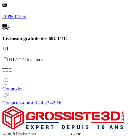
Panneau de gestion des cookies
-10%
Offert
Livraison gratuite dès
69€ TTC
HT
HT/TTC les taxes
TTC
Connexion
Contactez-nous
03 24 27 42 16
search
clear