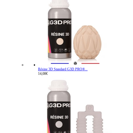
Résine 3D Standard G3D PRO®...
14,08€