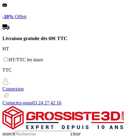
Panneau de gestion des cookies
-10%
Offert
Livraison gratuite dès
69€ TTC
HT
HT/TTC les taxes
TTC
Connexion
Contactez-nous
03 24 27 42 16
search
clear