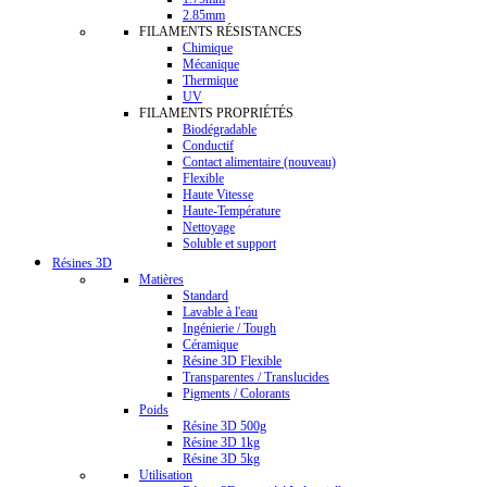
2.85mm
FILAMENTS RÉSISTANCES
Chimique
Mécanique
Thermique
UV
FILAMENTS PROPRIÉTÉS
Biodégradable
Conductif
Contact alimentaire (nouveau)
Flexible
Haute Vitesse
Haute-Température
Nettoyage
Soluble et support
Résines 3D
Matières
Standard
Lavable à l'eau
Ingénierie / Tough
Céramique
Résine 3D Flexible
Transparentes / Translucides
Pigments / Colorants
Poids
Résine 3D 500g
Résine 3D 1kg
Résine 3D 5kg
Utilisation