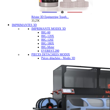
Résine 3D Engineering Tough...
33,25€
IMPRIMANTES 3D
IMPRIMANTE MODIX 3D
BIG-60
BIG-120X
BIG-120Z
BIG-180X
BIG-Meter
EVEREST-200
PIECES DETACHEES MODIX
Pièces détachées - Modix 3D