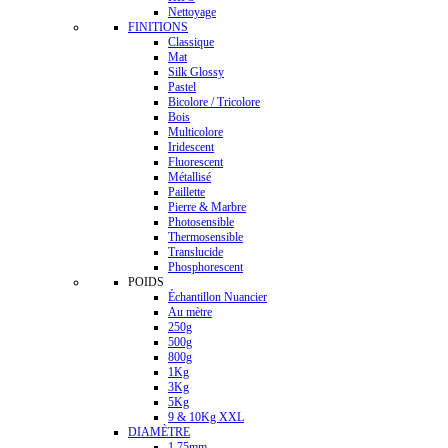
Nettoyage
FINITIONS
Classique
Mat
Silk Glossy
Pastel
Bicolore / Tricolore
Bois
Multicolore
Iridescent
Fluorescent
Métallisé
Paillette
Pierre & Marbre
Photosensible
Thermosensible
Translucide
Phosphorescent
POIDS
Échantillon Nuancier
Au mètre
250g
500g
800g
1Kg
3Kg
5Kg
9 & 10Kg XXL
DIAMÈTRE
1.75mm