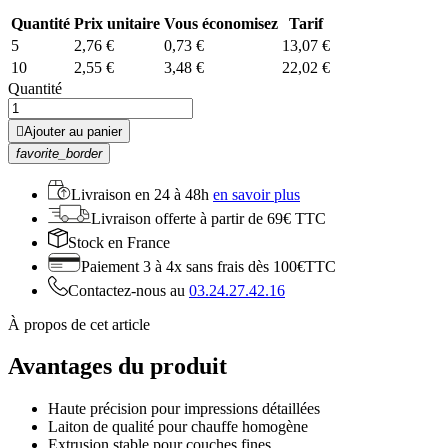
Quantité
Prix unitaire
Vous économisez
Tarif
5
2,76 €
0,73 €
13,07 €
10
2,55 €
3,48 €
22,02 €
Quantité

Ajouter au panier
favorite_border
Livraison en
24 à 48h
en savoir plus
Livraison offerte
à partir de 69€ TTC
Stock
en France
Paiement 3 à 4x
sans frais dès 100€TTC
Contactez-nous au
03.24.27.42.16
À propos de cet article
Avantages du produit
Haute précision pour impressions détaillées
Laiton de qualité pour chauffe homogène
Extrusion stable pour couches fines