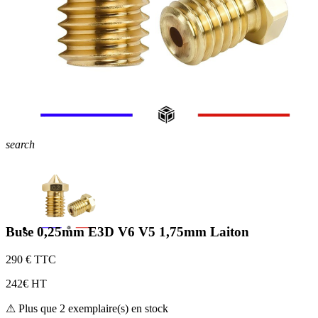
search
Buse 0,25mm E3D V6 V5 1,75mm Laiton
2
90 € TTC
2
42€ HT
⚠ Plus que 2 exemplaire(s) en stock