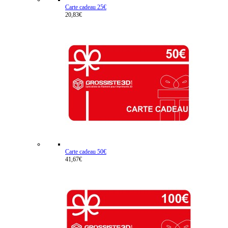
Carte cadeau 25€
20,83€
Carte cadeau 50€
41,67€