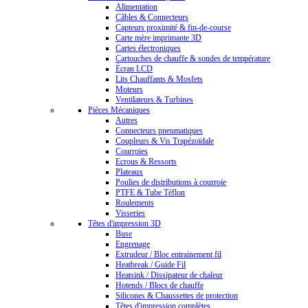
Alimentation
Câbles & Connecteurs
Capteurs proximité & fin-de-course
Carte mère imprimante 3D
Cartes électroniques
Cartouches de chauffe & sondes de température
Écran LCD
Lits Chauffants & Mosfets
Moteurs
Ventilateurs & Turbines
Pièces Mécaniques
Autres
Connecteurs pneumatiques
Coupleurs & Vis Trapézoïdale
Courroies
Ecrous & Ressorts
Plateaux
Poulies de distributions à courroie
PTFE & Tube Téflon
Roulements
Visseries
Têtes d'impression 3D
Buse
Engrenage
Extrudeur / Bloc entrainement fil
Heatbreak / Guide Fil
Heatsink / Dissipateur de chaleur
Hotends / Blocs de chauffe
Silicones & Chaussettes de protection
Têtes d'impression complètes