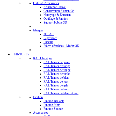
Outils & Accessoires
Adhérence Plateau
Conservation filament 3d
Nettoyage & Entretien
Outillage & Finition
Support bobine 3D
Marque
3DLAC
Bigtreetech
Phaetus
Pièces détachées - Modix 3D
PEINTURES
RAL Classique
RAL Teintes de jaune
RAL Teintes d'orange
RAL Teintes de rouge
RAL Teintes de violet
RAL Teintes de bleu
RAL Teintes de vert
RAL Teintes de gris
RAL Teintes de brun
RAL Teintes de blanc et noir
Finition
Finition Brillante
Finition Mate
Finition Satinée
Accessoires