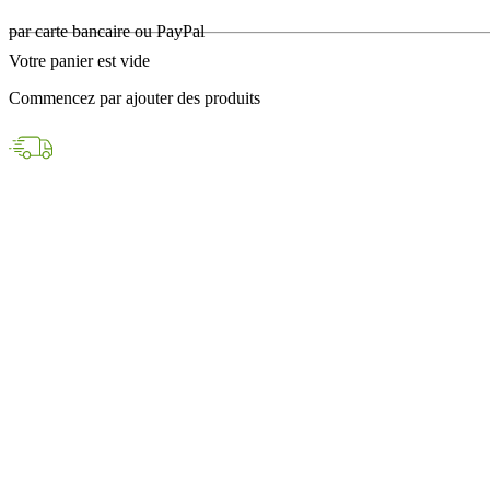
en 24h avec DPD
Votre panier est vide
Paiements sécurisés
Commencez par ajouter des produits
par carte bancaire ou PayPal