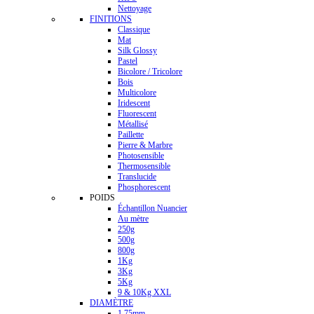
Nettoyage
FINITIONS
Classique
Mat
Silk Glossy
Pastel
Bicolore / Tricolore
Bois
Multicolore
Iridescent
Fluorescent
Métallisé
Paillette
Pierre & Marbre
Photosensible
Thermosensible
Translucide
Phosphorescent
POIDS
Échantillon Nuancier
Au mètre
250g
500g
800g
1Kg
3Kg
5Kg
9 & 10Kg XXL
DIAMÈTRE
1.75mm