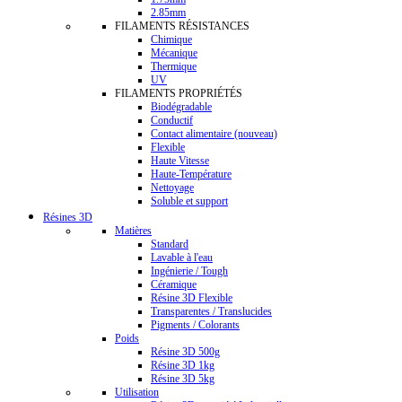
2.85mm
FILAMENTS RÉSISTANCES
Chimique
Mécanique
Thermique
UV
FILAMENTS PROPRIÉTÉS
Biodégradable
Conductif
Contact alimentaire (nouveau)
Flexible
Haute Vitesse
Haute-Température
Nettoyage
Soluble et support
Résines 3D
Matières
Standard
Lavable à l'eau
Ingénierie / Tough
Céramique
Résine 3D Flexible
Transparentes / Translucides
Pigments / Colorants
Poids
Résine 3D 500g
Résine 3D 1kg
Résine 3D 5kg
Utilisation