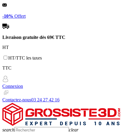
Panneau de gestion des cookies
-10%
Offert
Livraison gratuite dès
69€ TTC
HT
HT/TTC les taxes
TTC
Connexion
Contactez-nous
03 24 27 42 16
search
clear