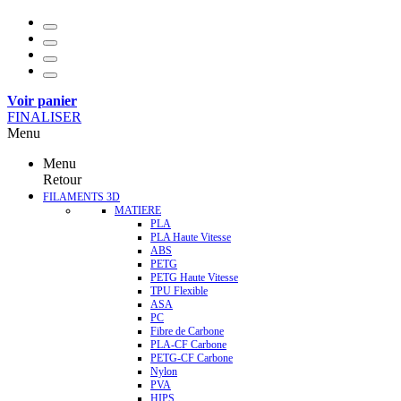
Voir panier
FINALISER
Menu
Menu
Retour
FILAMENTS 3D
MATIERE
PLA
PLA Haute Vitesse
ABS
PETG
PETG Haute Vitesse
TPU Flexible
ASA
PC
Fibre de Carbone
PLA-CF Carbone
PETG-CF Carbone
Nylon
PVA
HIPS