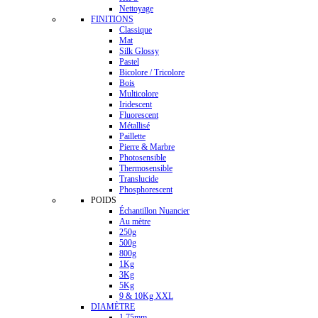
Nettoyage
FINITIONS
Classique
Mat
Silk Glossy
Pastel
Bicolore / Tricolore
Bois
Multicolore
Iridescent
Fluorescent
Métallisé
Paillette
Pierre & Marbre
Photosensible
Thermosensible
Translucide
Phosphorescent
POIDS
Échantillon Nuancier
Au mètre
250g
500g
800g
1Kg
3Kg
5Kg
9 & 10Kg XXL
DIAMÈTRE
1.75mm