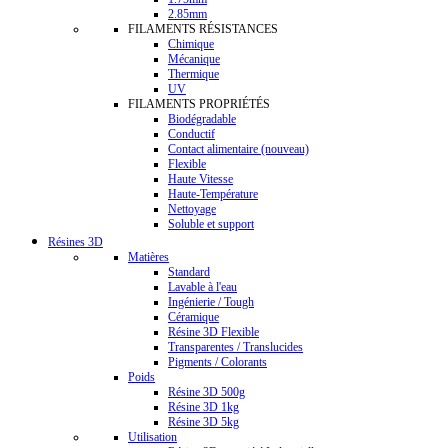
2.85mm
FILAMENTS RÉSISTANCES
Chimique
Mécanique
Thermique
UV
FILAMENTS PROPRIÉTÉS
Biodégradable
Conductif
Contact alimentaire (nouveau)
Flexible
Haute Vitesse
Haute-Température
Nettoyage
Soluble et support
Résines 3D
Matières
Standard
Lavable à l'eau
Ingénierie / Tough
Céramique
Résine 3D Flexible
Transparentes / Translucides
Pigments / Colorants
Poids
Résine 3D 500g
Résine 3D 1kg
Résine 3D 5kg
Utilisation