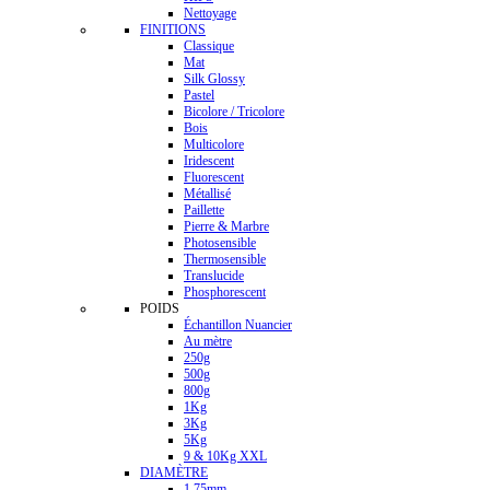
Nettoyage
FINITIONS
Classique
Mat
Silk Glossy
Pastel
Bicolore / Tricolore
Bois
Multicolore
Iridescent
Fluorescent
Métallisé
Paillette
Pierre & Marbre
Photosensible
Thermosensible
Translucide
Phosphorescent
POIDS
Échantillon Nuancier
Au mètre
250g
500g
800g
1Kg
3Kg
5Kg
9 & 10Kg XXL
DIAMÈTRE
1.75mm