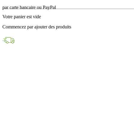
en 24h avec DPD
Votre panier est vide
Paiements sécurisés
Commencez par ajouter des produits
par carte bancaire ou PayPal