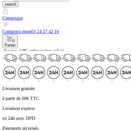
search
Connexion
Contactez-nous
03 24 27 42 16
0
Panier
chevron_left
Continuer mes achats
Panier
Livraison gratuite
à partir de 69€ TTC
Livraison express