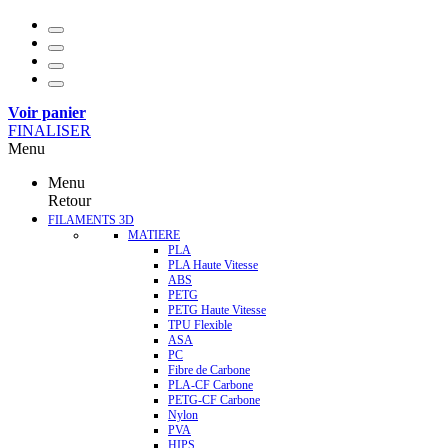
Voir panier
FINALISER
Menu
Menu
Retour
FILAMENTS 3D
MATIERE
PLA
PLA Haute Vitesse
ABS
PETG
PETG Haute Vitesse
TPU Flexible
ASA
PC
Fibre de Carbone
PLA-CF Carbone
PETG-CF Carbone
Nylon
PVA
HIPS