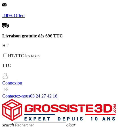
Panneau de gestion des cookies
-10%
Offert
Livraison gratuite dès
69€ TTC
HT
HT/TTC les taxes
TTC
Connexion
Contactez-nous
03 24 27 42 16
search
clear