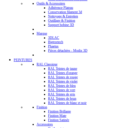
Outils & Accessoires
Adhérence Plateau
Conservation filament 3d
Nettoyage & Entretien
Outillage & Finition
Support bobine 3D
Marque
3DLAC
Bigtreetech
Phaetus
Pièces détachées - Modix 3D
PEINTURES
RAL Classique
RAL Teintes de jaune
RAL Teintes d'orange
RAL Teintes de rouge
RAL Teintes de violet
RAL Teintes de bleu
RAL Teintes de vert
RAL Teintes de gris
RAL Teintes de brun
RAL Teintes de blanc et noir
Finition
Finition Brillante
Finition Mate
Finition Satinée
Accessoires