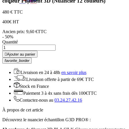
couleur Filament 3D (Nuancier 12 couleurs)
4
80 € TTC
4
00€ HT
Ancien prix:
9,60 €TTC
- 50%
Quantité

Ajouter au panier
favorite_border
Livraison en
24 à 48h
en savoir plus
Livraison offerte
à partir de 69€ TTC
Stock
en France
Paiement 3 à 4x
sans frais dès 100€TTC
Contactez-nous au
03.24.27.42.16
À propos de cet article
Découvrez le nuancier échantillon G3D PRO® :