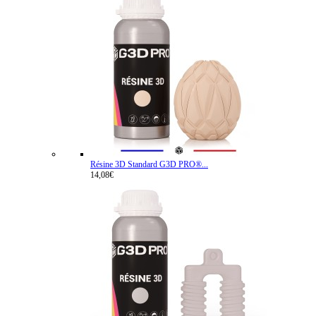
Résine 3D Standard G3D PRO®...
14,08€