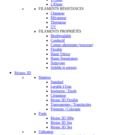
2.85mm
FILAMENTS RÉSISTANCES
Chimique
Mécanique
Thermique
UV
FILAMENTS PROPRIÉTÉS
Biodégradable
Conductif
Contact alimentaire (nouveau)
Flexible
Haute Vitesse
Haute-Température
Nettoyage
Soluble et support
Résines 3D
Matières
Standard
Lavable à l'eau
Ingénierie / Tough
Céramique
Résine 3D Flexible
Transparentes / Translucides
Pigments / Colorants
Poids
Résine 3D 500g
Résine 3D 1kg
Résine 3D 5kg
Utilisation