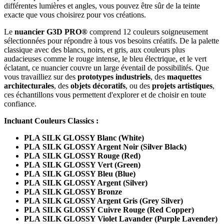
différentes lumières et angles, vous pouvez être sûr de la teinte
exacte que vous choisirez pour vos créations.
Le
nuancier G3D PRO®
comprend 12 couleurs soigneusement
sélectionnées pour répondre à tous vos besoins créatifs. De la palette
classique avec des blancs, noirs, et gris, aux couleurs plus
audacieuses comme le rouge intense, le bleu électrique, et le vert
éclatant, ce nuancier couvre un large éventail de possibilités. Que
vous travailliez sur des
prototypes industriels
, des
maquettes
architecturales
, des
objets décoratifs
, ou des
projets artistiques
,
ces échantillons vous permettent d'explorer et de choisir en toute
confiance.
Incluant Couleurs Classics :
PLA SILK GLOSSY Blanc (White)
PLA
SILK GLOSSY Argent Noir (Silver Black)
PLA
SILK GLOSSY Rouge (Red)
PLA
SILK GLOSSY Vert (Green)
PLA
SILK GLOSSY Bleu (Blue)
PLA
SILK GLOSSY Argent (Silver)
PLA
SILK GLOSSY Bronze
PLA
SILK GLOSSY Argent Gris (Grey Silver)
PLA
SILK GLOSSY Cuivre Rouge (Red Copper)
PLA
SILK GLOSSY Violet Lavander (Purple Lavender)