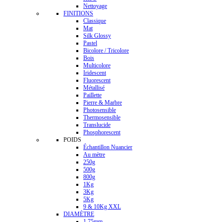
Nettoyage
FINITIONS
Classique
Mat
Silk Glossy
Pastel
Bicolore / Tricolore
Bois
Multicolore
Iridescent
Fluorescent
Métallisé
Paillette
Pierre & Marbre
Photosensible
Thermosensible
Translucide
Phosphorescent
POIDS
Échantillon Nuancier
Au mètre
250g
500g
800g
1Kg
3Kg
5Kg
9 & 10Kg XXL
DIAMÈTRE
1.75mm