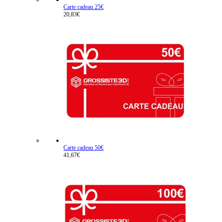
Carte cadeau 25€
20,83€
Carte cadeau 50€
41,67€