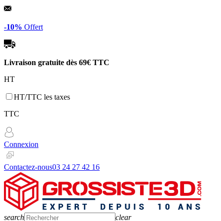
Panneau de gestion des cookies
-10%
Offert
Livraison gratuite dès
69€ TTC
HT
HT/TTC les taxes
TTC
Connexion
Contactez-nous
03 24 27 42 16
search
clear