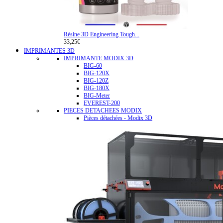
Résine 3D Engineering Tough...
33,25€
IMPRIMANTES 3D
IMPRIMANTE MODIX 3D
BIG-60
BIG-120X
BIG-120Z
BIG-180X
BIG-Meter
EVEREST-200
PIECES DETACHEES MODIX
Pièces détachées - Modix 3D