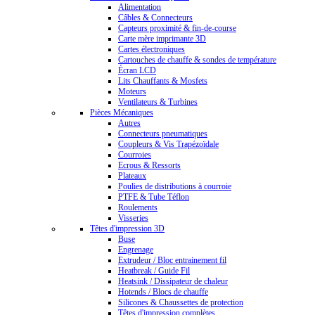
Alimentation
Câbles & Connecteurs
Capteurs proximité & fin-de-course
Carte mère imprimante 3D
Cartes électroniques
Cartouches de chauffe & sondes de température
Écran LCD
Lits Chauffants & Mosfets
Moteurs
Ventilateurs & Turbines
Pièces Mécaniques
Autres
Connecteurs pneumatiques
Coupleurs & Vis Trapézoïdale
Courroies
Ecrous & Ressorts
Plateaux
Poulies de distributions à courroie
PTFE & Tube Téflon
Roulements
Visseries
Têtes d'impression 3D
Buse
Engrenage
Extrudeur / Bloc entrainement fil
Heatbreak / Guide Fil
Heatsink / Dissipateur de chaleur
Hotends / Blocs de chauffe
Silicones & Chaussettes de protection
Têtes d'impression complètes