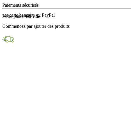
en 24h avec DPD
Votre panier est vide
Paiements sécurisés
Commencez par ajouter des produits
par carte bancaire ou PayPal