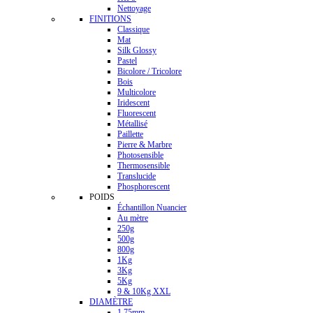
Nettoyage
FINITIONS
Classique
Mat
Silk Glossy
Pastel
Bicolore / Tricolore
Bois
Multicolore
Iridescent
Fluorescent
Métallisé
Paillette
Pierre & Marbre
Photosensible
Thermosensible
Translucide
Phosphorescent
POIDS
Échantillon Nuancier
Au mètre
250g
500g
800g
1Kg
3Kg
5Kg
9 & 10Kg XXL
DIAMÈTRE
1.75mm