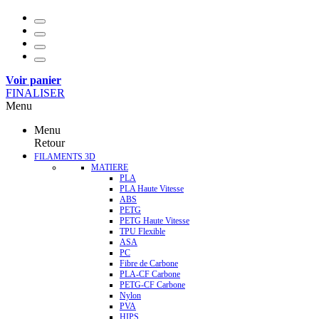
Voir panier
FINALISER
Menu
Menu
Retour
FILAMENTS 3D
MATIERE
PLA
PLA Haute Vitesse
ABS
PETG
PETG Haute Vitesse
TPU Flexible
ASA
PC
Fibre de Carbone
PLA-CF Carbone
PETG-CF Carbone
Nylon
PVA
HIPS