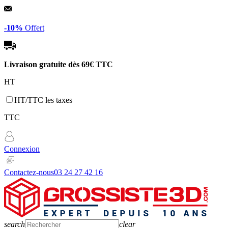
Panneau de gestion des cookies
-10%
Offert
Livraison gratuite dès
69€ TTC
HT
HT/TTC les taxes
TTC
Connexion
Contactez-nous
03 24 27 42 16
search
clear