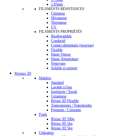
2.85mm
FILAMENTS RÉSISTANCES
Chimique
Mécanique
Thermique
UV
FILAMENTS PROPRIÉTÉS
Biodégradable
Conductif
Contact alimentaire (nouveau)
Flexible
Haute Vitesse
Haute-Température
Nettoyage
Soluble et support
Résines 3D
Matières
Standard
Lavable à l'eau
Ingénierie / Tough
Céramique
Résine 3D Flexible
Transparentes / Translucides
Pigments / Colorants
Poids
Résine 3D 500g
Résine 3D 1kg
Résine 3D 5kg
Utilisation