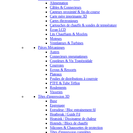
Alimentation
Câbles & Connecteurs
Capteurs proximité & fin-de-course
Carte mère imprimante 3D
Cartes électroniques
Cartouches de chauffe & sondes de température
Écran LCD
Lits Chauffants & Mosfets
Moteurs
Ventilateurs & Turbines
Pièces Mécaniques
Autres
Connecteurs pneumatiques
Coupleurs & Vis Trapézoïdale
Courroies
Ecrous & Ressorts
Plateaux
Poulies de distributions à courroie
PTFE & Tube Téflon
Roulements
Visseries
Têtes d'impression 3D
Buse
Engrenage
Extrudeur / Bloc entrainement fil
Heatbreak / Guide Fil
Heatsink / Dissipateur de chaleur
Hotends / Blocs de chauffe
Silicones & Chaussettes de protection
Têtes d'impression complètes