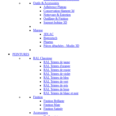
Outils & Accessoires
Adhérence Plateau
Conservation filament 3d
Nettoyage & Entretien
Outillage & Finition
Support bobine 3D
Marque
3DLAC
Bigtreetech
Phaetus
Pièces détachées - Modix 3D
PEINTURES
RAL Classique
RAL Teintes de jaune
RAL Teintes d'orange
RAL Teintes de rouge
RAL Teintes de violet
RAL Teintes de bleu
RAL Teintes de vert
RAL Teintes de gris
RAL Teintes de brun
RAL Teintes de blanc et noir
Finition
Finition Brillante
Finition Mate
Finition Satinée
Accessoires