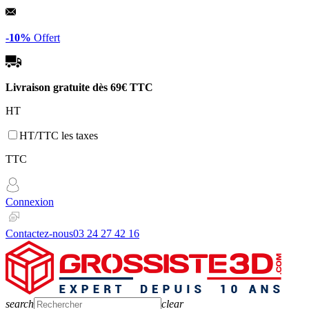
Panneau de gestion des cookies
-10%
Offert
Livraison gratuite dès
69€ TTC
HT
HT/TTC les taxes
TTC
Connexion
Contactez-nous
03 24 27 42 16
search
clear