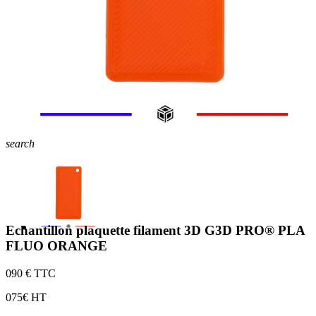
search
Echantillon plaquette filament 3D G3D PRO® PLA
FLUO ORANGE
0
90 € TTC
0
75€ HT