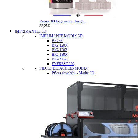
Résine 3D Engineering Tough...
33,25€
IMPRIMANTES 3D
IMPRIMANTE MODIX 3D
BIG-60
BIG-120X
BIG-120Z
BIG-180X
BIG-Meter
EVEREST-200
PIECES DETACHEES MODIX
Pièces détachées - Modix 3D