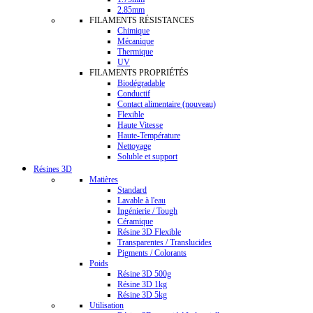
2.85mm
FILAMENTS RÉSISTANCES
Chimique
Mécanique
Thermique
UV
FILAMENTS PROPRIÉTÉS
Biodégradable
Conductif
Contact alimentaire (nouveau)
Flexible
Haute Vitesse
Haute-Température
Nettoyage
Soluble et support
Résines 3D
Matières
Standard
Lavable à l'eau
Ingénierie / Tough
Céramique
Résine 3D Flexible
Transparentes / Translucides
Pigments / Colorants
Poids
Résine 3D 500g
Résine 3D 1kg
Résine 3D 5kg
Utilisation