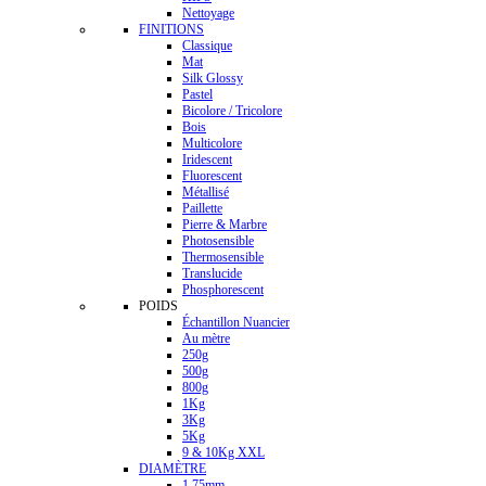
Nettoyage
FINITIONS
Classique
Mat
Silk Glossy
Pastel
Bicolore / Tricolore
Bois
Multicolore
Iridescent
Fluorescent
Métallisé
Paillette
Pierre & Marbre
Photosensible
Thermosensible
Translucide
Phosphorescent
POIDS
Échantillon Nuancier
Au mètre
250g
500g
800g
1Kg
3Kg
5Kg
9 & 10Kg XXL
DIAMÈTRE
1.75mm