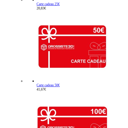
Carte cadeau 25€
20,83€
Carte cadeau 50€
41,67€