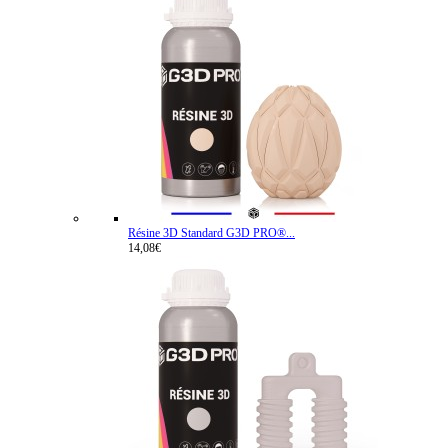
Résine 3D Standard G3D PRO®...
14,08€