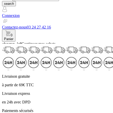
search
Connexion
Contactez-nous
03 24 27 42 16
0
Panier
chevron_left
Continuer mes achats
Panier
Livraison gratuite
à partir de 69€ TTC
Livraison express