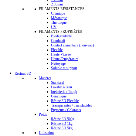
2.85mm
FILAMENTS RÉSISTANCES
Chimique
Mécanique
Thermique
UV
FILAMENTS PROPRIÉTÉS
Biodégradable
Conductif
Contact alimentaire (nouveau)
Flexible
Haute Vitesse
Haute-Température
Nettoyage
Soluble et support
Résines 3D
Matières
Standard
Lavable à l'eau
Ingénierie / Tough
Céramique
Résine 3D Flexible
Transparentes / Translucides
Pigments / Colorants
Poids
Résine 3D 500g
Résine 3D 1kg
Résine 3D 5kg
Utilisation