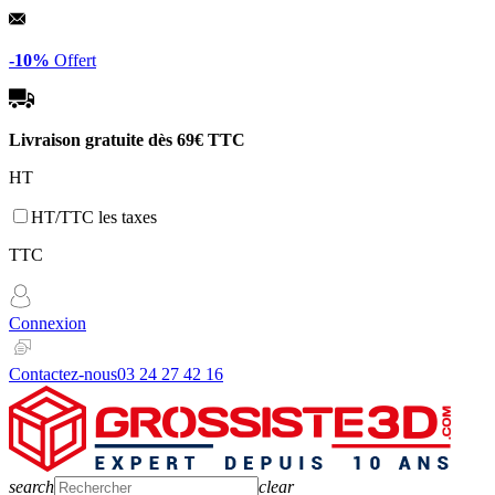
Panneau de gestion des cookies
-10%
Offert
Livraison gratuite dès
69€ TTC
HT
HT/TTC les taxes
TTC
Connexion
Contactez-nous
03 24 27 42 16
search
clear