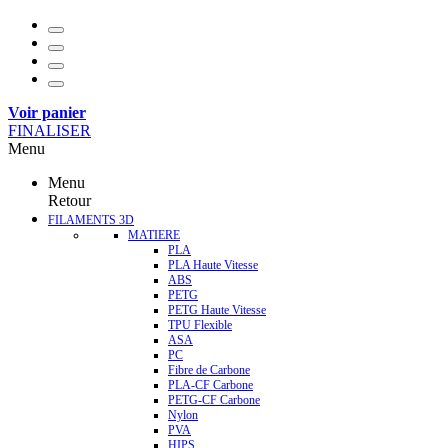
Voir panier
FINALISER
Menu
Menu
Retour
FILAMENTS 3D
MATIERE
PLA
PLA Haute Vitesse
ABS
PETG
PETG Haute Vitesse
TPU Flexible
ASA
PC
Fibre de Carbone
PLA-CF Carbone
PETG-CF Carbone
Nylon
PVA
HIPS