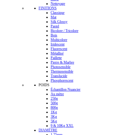
Nettoyage
FINITIONS
Classique
Mat
Silk Glossy
Pastel
Bicolore / Tricolore
Bois
Multicolore
Iridescent
Fluorescent
Métallisé
Paillette
Pierre & Marbre
Photosensible
Thermosensible
Translucide
Phosphorescent
POIDS
Échantillon Nuancier
Au mètre
250g
500g
800g
1Kg
3Kg
5Kg
9 & 10Kg XXL
DIAMÈTRE
1.75mm