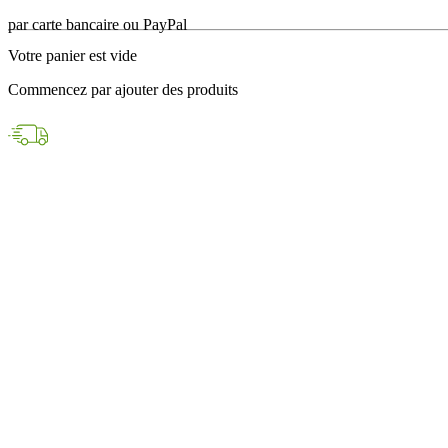
en 24h avec DPD
Votre panier est vide
Paiements sécurisés
Commencez par ajouter des produits
par carte bancaire ou PayPal