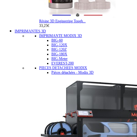
Résine 3D Engineering Tough...
33,25€
IMPRIMANTES 3D
IMPRIMANTE MODIX 3D
BIG-60
BIG-120X
BIG-120Z
BIG-180X
BIG-Meter
EVEREST-200
PIECES DETACHEES MODIX
Pièces détachées - Modix 3D