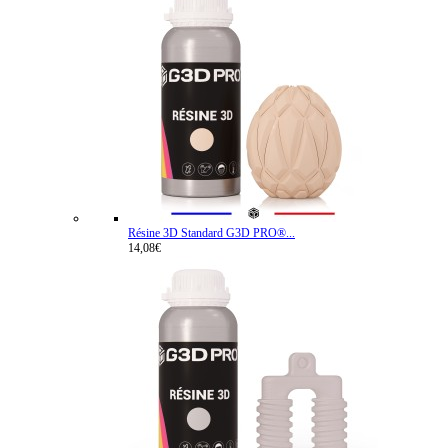
Résine 3D Standard G3D PRO®...
14,08€