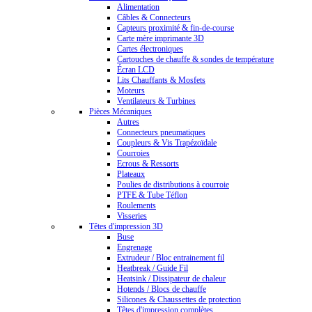
Alimentation
Câbles & Connecteurs
Capteurs proximité & fin-de-course
Carte mère imprimante 3D
Cartes électroniques
Cartouches de chauffe & sondes de température
Écran LCD
Lits Chauffants & Mosfets
Moteurs
Ventilateurs & Turbines
Pièces Mécaniques
Autres
Connecteurs pneumatiques
Coupleurs & Vis Trapézoïdale
Courroies
Ecrous & Ressorts
Plateaux
Poulies de distributions à courroie
PTFE & Tube Téflon
Roulements
Visseries
Têtes d'impression 3D
Buse
Engrenage
Extrudeur / Bloc entrainement fil
Heatbreak / Guide Fil
Heatsink / Dissipateur de chaleur
Hotends / Blocs de chauffe
Silicones & Chaussettes de protection
Têtes d'impression complètes