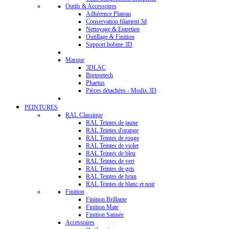
Outils & Accessoires
Adhérence Plateau
Conservation filament 3d
Nettoyage & Entretien
Outillage & Finition
Support bobine 3D
Marque
3DLAC
Bigtreetech
Phaetus
Pièces détachées - Modix 3D
PEINTURES
RAL Classique
RAL Teintes de jaune
RAL Teintes d'orange
RAL Teintes de rouge
RAL Teintes de violet
RAL Teintes de bleu
RAL Teintes de vert
RAL Teintes de gris
RAL Teintes de brun
RAL Teintes de blanc et noir
Finition
Finition Brillante
Finition Mate
Finition Satinée
Accessoires