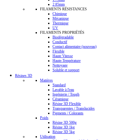
2.85mm
FILAMENTS RÉSISTANCES
Chimique
Mécanique
Thermique
UV
FILAMENTS PROPRIÉTÉS
Biodégradable
Conductif
Contact alimentaire (nouveau)
Flexible
Haute Vitesse
Haute-Température
Nettoyage
Soluble et support
Résines 3D
Matières
Standard
Lavable à l'eau
Ingénierie / Tough
Céramique
Résine 3D Flexible
Transparentes / Translucides
Pigments / Colorants
Poids
Résine 3D 500g
Résine 3D 1kg
Résine 3D 5kg
Utilisation