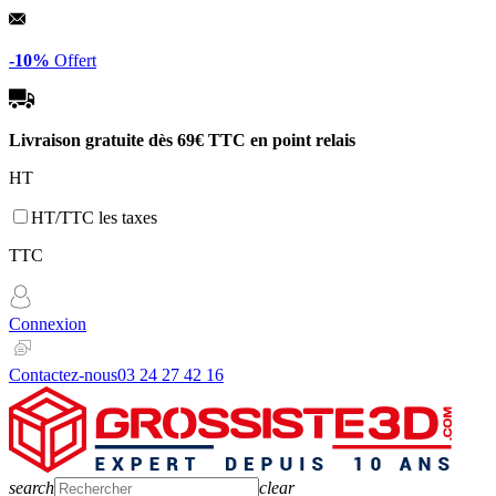
Panneau de gestion des cookies
-10%
Offert
Livraison gratuite dès
69€ TTC
en point relais
HT
HT/TTC les taxes
TTC
Connexion
Contactez-nous
03 24 27 42 16
search
clear