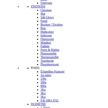
Nettoyage
FINITIONS
Classique
Mat
Silk Glossy
Pastel
Bicolore / Tricolore
Bois
Multicolore
Iridescent
Fluorescent
Métallisé
Paillette
Pierre & Marbre
Photosensible
Thermosensible
Translucide
Phosphorescent
POIDS
Échantillon Nuancier
Au mètre
250g
500g
800g
1Kg
3Kg
5Kg
9 & 10Kg XXL
DIAMÈTRE
1.75mm