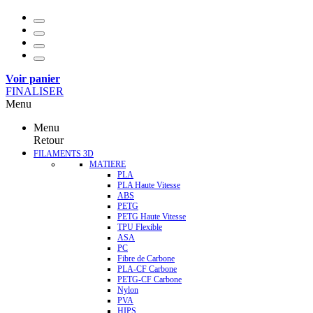
Voir panier
FINALISER
Menu
Menu
Retour
FILAMENTS 3D
MATIERE
PLA
PLA Haute Vitesse
ABS
PETG
PETG Haute Vitesse
TPU Flexible
ASA
PC
Fibre de Carbone
PLA-CF Carbone
PETG-CF Carbone
Nylon
PVA
HIPS