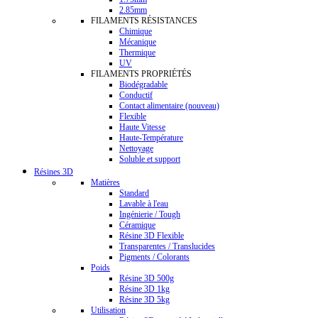
2.85mm
FILAMENTS RÉSISTANCES
Chimique
Mécanique
Thermique
UV
FILAMENTS PROPRIÉTÉS
Biodégradable
Conductif
Contact alimentaire (nouveau)
Flexible
Haute Vitesse
Haute-Température
Nettoyage
Soluble et support
Résines 3D
Matières
Standard
Lavable à l'eau
Ingénierie / Tough
Céramique
Résine 3D Flexible
Transparentes / Translucides
Pigments / Colorants
Poids
Résine 3D 500g
Résine 3D 1kg
Résine 3D 5kg
Utilisation