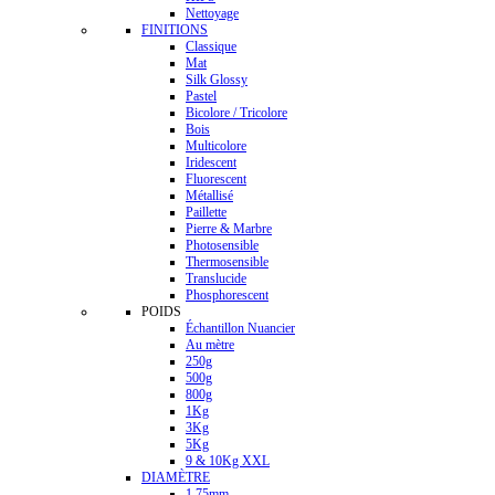
Nettoyage
FINITIONS
Classique
Mat
Silk Glossy
Pastel
Bicolore / Tricolore
Bois
Multicolore
Iridescent
Fluorescent
Métallisé
Paillette
Pierre & Marbre
Photosensible
Thermosensible
Translucide
Phosphorescent
POIDS
Échantillon Nuancier
Au mètre
250g
500g
800g
1Kg
3Kg
5Kg
9 & 10Kg XXL
DIAMÈTRE
1.75mm