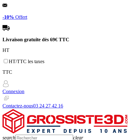
Panneau de gestion des cookies
-10%
Offert
Livraison gratuite dès
69€ TTC
HT
HT/TTC les taxes
TTC
Connexion
Contactez-nous
03 24 27 42 16
search
clear