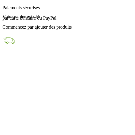
en 24h avec DPD
Votre panier est vide
Paiements sécurisés
Commencez par ajouter des produits
par carte bancaire ou PayPal