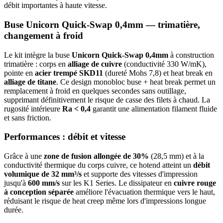
débit importantes à haute vitesse.
Buse Unicorn Quick-Swap 0,4mm — trimatière,
changement à froid
Le kit intègre la buse
Unicorn Quick-Swap 0,4mm
à construction
trimatière : corps en
alliage de cuivre
(conductivité 330 W/mK),
pointe en
acier trempé SKD11
(dureté Mohs 7,8) et heat break en
alliage de titane
. Ce design monobloc buse + heat break permet un
remplacement à froid en quelques secondes sans outillage,
supprimant définitivement le risque de casse des filets à chaud. La
rugosité intérieure
Ra < 0,4
garantit une alimentation filament fluide
et sans friction.
Performances : débit et vitesse
Grâce à une
zone de fusion allongée de 30%
(28,5 mm) et à la
conductivité thermique du corps cuivre, ce hotend atteint un
débit
volumique de 32 mm³/s
et supporte des vitesses d'impression
jusqu'à
600 mm/s
sur les K1 Series. Le dissipateur en
cuivre rouge
à conception séparée
améliore l'évacuation thermique vers le haut,
réduisant le risque de heat creep même lors d'impressions longue
durée.