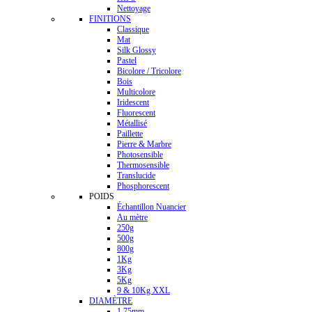
Nettoyage
FINITIONS
Classique
Mat
Silk Glossy
Pastel
Bicolore / Tricolore
Bois
Multicolore
Iridescent
Fluorescent
Métallisé
Paillette
Pierre & Marbre
Photosensible
Thermosensible
Translucide
Phosphorescent
POIDS
Échantillon Nuancier
Au mètre
250g
500g
800g
1Kg
3Kg
5Kg
9 & 10Kg XXL
DIAMÈTRE
1.75mm