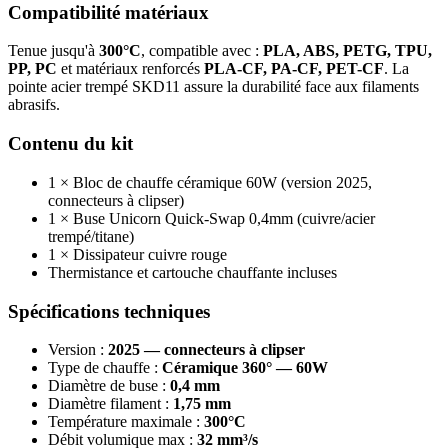
Compatibilité matériaux
Tenue jusqu'à
300°C
, compatible avec :
PLA, ABS, PETG, TPU,
PP, PC
et matériaux renforcés
PLA-CF, PA-CF, PET-CF
. La
pointe acier trempé SKD11 assure la durabilité face aux filaments
abrasifs.
Contenu du kit
1 × Bloc de chauffe céramique 60W (version 2025,
connecteurs à clipser)
1 × Buse Unicorn Quick-Swap 0,4mm (cuivre/acier
trempé/titane)
1 × Dissipateur cuivre rouge
Thermistance et cartouche chauffante incluses
Spécifications techniques
Version :
2025 — connecteurs à clipser
Type de chauffe :
Céramique 360° — 60W
Diamètre de buse :
0,4 mm
Diamètre filament :
1,75 mm
Température maximale :
300°C
Débit volumique max :
32 mm³/s