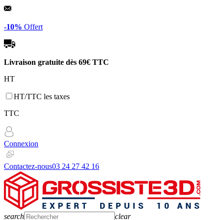
Panneau de gestion des cookies
-10%
Offert
Livraison gratuite dès
69€ TTC
HT
HT/TTC les taxes
TTC
Connexion
Contactez-nous
03 24 27 42 16
search
clear