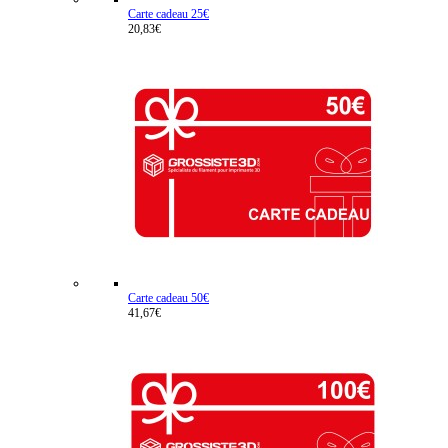
Carte cadeau 25€
20,83€
Carte cadeau 50€
41,67€