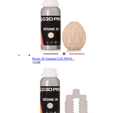
Résine 3D Standard G3D PRO®...
14,08€