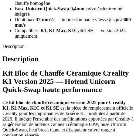
chauffe homogène
Buse
Unicorn Quick-Swap 0,4mm
cuivre/acier trempé
intégrée
Débit max
32 mm³/s
— impression haute vitesse jusqu'à
600
mm/s
Compatible :
K1, K1 Max, K1C, K1 SE
— version 2025
uniquement
Description
Description
Kit Bloc de Chauffe Céramique Creality
K1 Version 2025 — Hotend Unicorn
Quick-Swap haute performance
Ce
kit bloc de chauffe céramique version 2025 pour Creality
K1, K1 Max, K1C et K1 SE
est la pièce de remplacement officielle
Creality pour les imprimantes de la série K1 produites à partir de
2025. Il intègre l'ensemble des améliorations apportées par Creality à
sa génération de hotends : anneau céramique 60W, buse Unicorn
Quick-Swap, heat break titane et dissipateur cuivre rouge à
conception séparée.