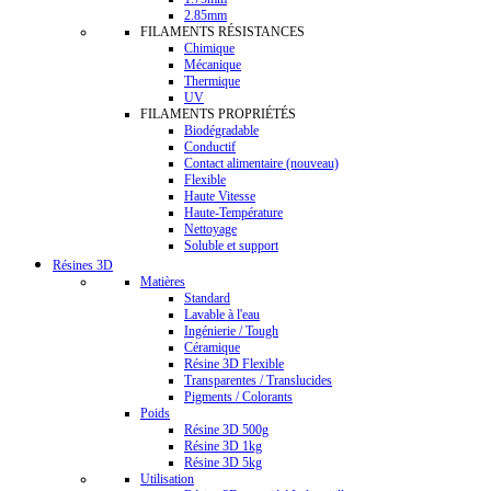
2.85mm
FILAMENTS RÉSISTANCES
Chimique
Mécanique
Thermique
UV
FILAMENTS PROPRIÉTÉS
Biodégradable
Conductif
Contact alimentaire (nouveau)
Flexible
Haute Vitesse
Haute-Température
Nettoyage
Soluble et support
Résines 3D
Matières
Standard
Lavable à l'eau
Ingénierie / Tough
Céramique
Résine 3D Flexible
Transparentes / Translucides
Pigments / Colorants
Poids
Résine 3D 500g
Résine 3D 1kg
Résine 3D 5kg
Utilisation