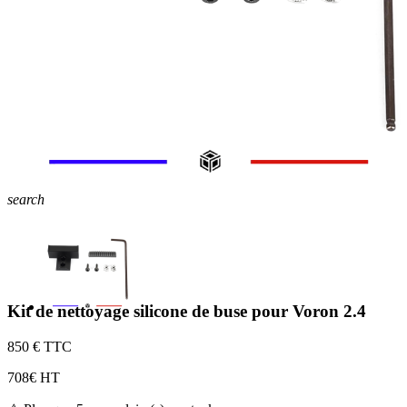
search
Kit de nettoyage silicone de buse pour Voron 2.4
8
50 € TTC
7
08€ HT