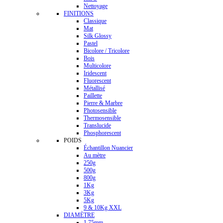
Nettoyage
FINITIONS
Classique
Mat
Silk Glossy
Pastel
Bicolore / Tricolore
Bois
Multicolore
Iridescent
Fluorescent
Métallisé
Paillette
Pierre & Marbre
Photosensible
Thermosensible
Translucide
Phosphorescent
POIDS
Échantillon Nuancier
Au mètre
250g
500g
800g
1Kg
3Kg
5Kg
9 & 10Kg XXL
DIAMÈTRE
1.75mm