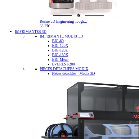
Résine 3D Engineering Tough...
33,25€
IMPRIMANTES 3D
IMPRIMANTE MODIX 3D
BIG-60
BIG-120X
BIG-120Z
BIG-180X
BIG-Meter
EVEREST-200
PIECES DETACHEES MODIX
Pièces détachées - Modix 3D