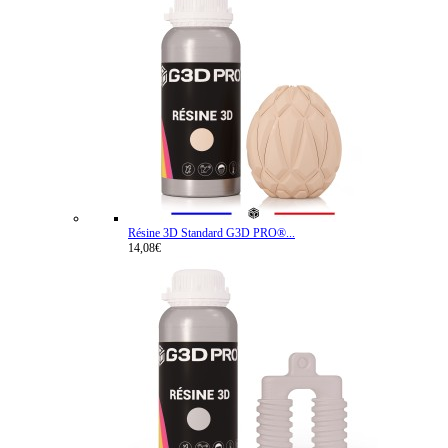
Résine 3D Standard G3D PRO®...
14,08€