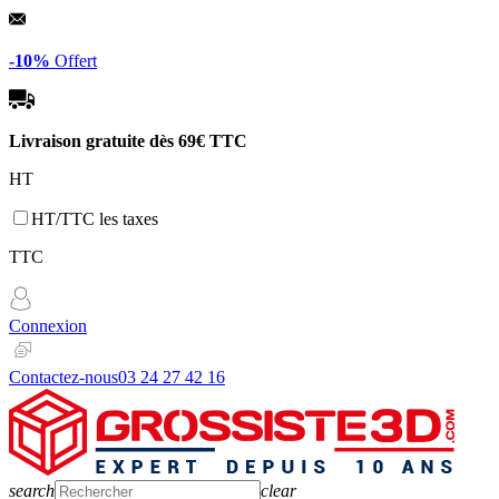
Panneau de gestion des cookies
-10%
Offert
Livraison gratuite dès
69€ TTC
HT
HT/TTC les taxes
TTC
Connexion
Contactez-nous
03 24 27 42 16
search
clear