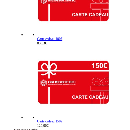
Carte cadeau 100€
83,33€
Carte cadeau 150€
125,00€