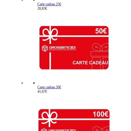
Carte cadeau 25€
20,83€
Carte cadeau 50€
41,67€