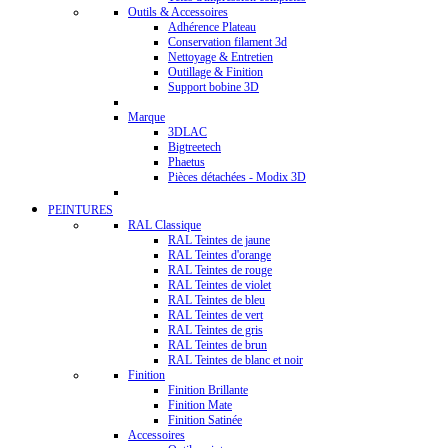
Outils & Accessoires
Adhérence Plateau
Conservation filament 3d
Nettoyage & Entretien
Outillage & Finition
Support bobine 3D
Marque
3DLAC
Bigtreetech
Phaetus
Pièces détachées - Modix 3D
PEINTURES
RAL Classique
RAL Teintes de jaune
RAL Teintes d'orange
RAL Teintes de rouge
RAL Teintes de violet
RAL Teintes de bleu
RAL Teintes de vert
RAL Teintes de gris
RAL Teintes de brun
RAL Teintes de blanc et noir
Finition
Finition Brillante
Finition Mate
Finition Satinée
Accessoires