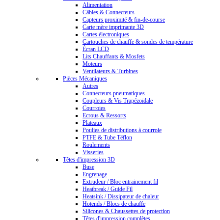
Alimentation
Câbles & Connecteurs
Capteurs proximité & fin-de-course
Carte mère imprimante 3D
Cartes électroniques
Cartouches de chauffe & sondes de température
Écran LCD
Lits Chauffants & Mosfets
Moteurs
Ventilateurs & Turbines
Pièces Mécaniques
Autres
Connecteurs pneumatiques
Coupleurs & Vis Trapézoïdale
Courroies
Ecrous & Ressorts
Plateaux
Poulies de distributions à courroie
PTFE & Tube Téflon
Roulements
Visseries
Têtes d'impression 3D
Buse
Engrenage
Extrudeur / Bloc entrainement fil
Heatbreak / Guide Fil
Heatsink / Dissipateur de chaleur
Hotends / Blocs de chauffe
Silicones & Chaussettes de protection
Têtes d'impression complètes