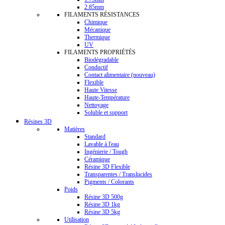
2.85mm
FILAMENTS RÉSISTANCES
Chimique
Mécanique
Thermique
UV
FILAMENTS PROPRIÉTÉS
Biodégradable
Conductif
Contact alimentaire (nouveau)
Flexible
Haute Vitesse
Haute-Température
Nettoyage
Soluble et support
Résines 3D
Matières
Standard
Lavable à l'eau
Ingénierie / Tough
Céramique
Résine 3D Flexible
Transparentes / Translucides
Pigments / Colorants
Poids
Résine 3D 500g
Résine 3D 1kg
Résine 3D 5kg
Utilisation