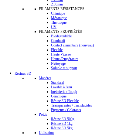
2.85mm
FILAMENTS RÉSISTANCES
Chimique
Mécanique
Thermique
UV
FILAMENTS PROPRIÉTÉS
Biodégradable
Conductif
Contact alimentaire (nouveau)
Flexible
Haute Vitesse
Haute-Température
Nettoyage
Soluble et support
Résines 3D
Matières
Standard
Lavable à l'eau
Ingénierie / Tough
Céramique
Résine 3D Flexible
Transparentes / Translucides
Pigments / Colorants
Poids
Résine 3D 500g
Résine 3D 1kg
Résine 3D 5kg
Utilisation