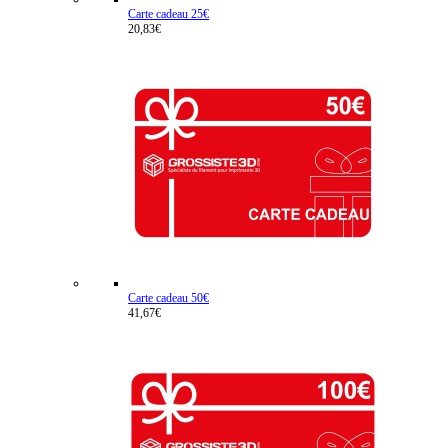
Carte cadeau 25€
20,83€
Carte cadeau 50€
41,67€