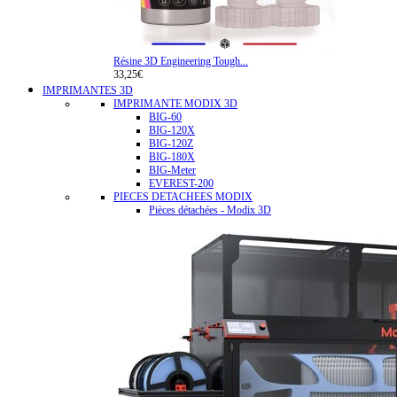
Résine 3D Engineering Tough...
33,25€
IMPRIMANTES 3D
IMPRIMANTE MODIX 3D
BIG-60
BIG-120X
BIG-120Z
BIG-180X
BIG-Meter
EVEREST-200
PIECES DETACHEES MODIX
Pièces détachées - Modix 3D