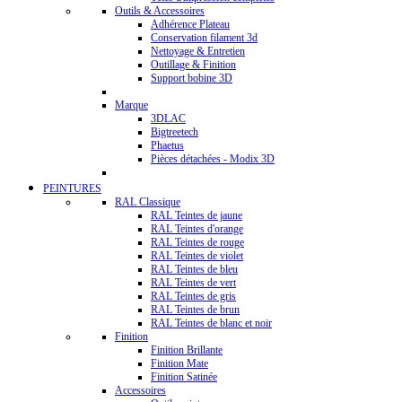
Outils & Accessoires
Adhérence Plateau
Conservation filament 3d
Nettoyage & Entretien
Outillage & Finition
Support bobine 3D
Marque
3DLAC
Bigtreetech
Phaetus
Pièces détachées - Modix 3D
PEINTURES
RAL Classique
RAL Teintes de jaune
RAL Teintes d'orange
RAL Teintes de rouge
RAL Teintes de violet
RAL Teintes de bleu
RAL Teintes de vert
RAL Teintes de gris
RAL Teintes de brun
RAL Teintes de blanc et noir
Finition
Finition Brillante
Finition Mate
Finition Satinée
Accessoires