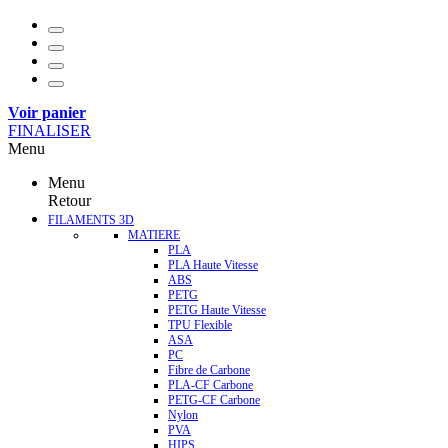
Voir panier
FINALISER
Menu
Menu
Retour
FILAMENTS 3D
MATIERE
PLA
PLA Haute Vitesse
ABS
PETG
PETG Haute Vitesse
TPU Flexible
ASA
PC
Fibre de Carbone
PLA-CF Carbone
PETG-CF Carbone
Nylon
PVA
HIPS