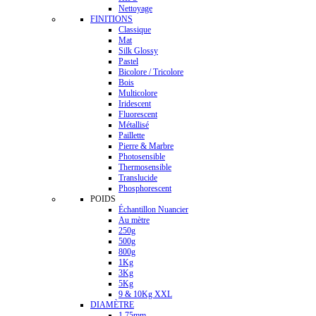
Nettoyage
FINITIONS
Classique
Mat
Silk Glossy
Pastel
Bicolore / Tricolore
Bois
Multicolore
Iridescent
Fluorescent
Métallisé
Paillette
Pierre & Marbre
Photosensible
Thermosensible
Translucide
Phosphorescent
POIDS
Échantillon Nuancier
Au mètre
250g
500g
800g
1Kg
3Kg
5Kg
9 & 10Kg XXL
DIAMÈTRE
1.75mm