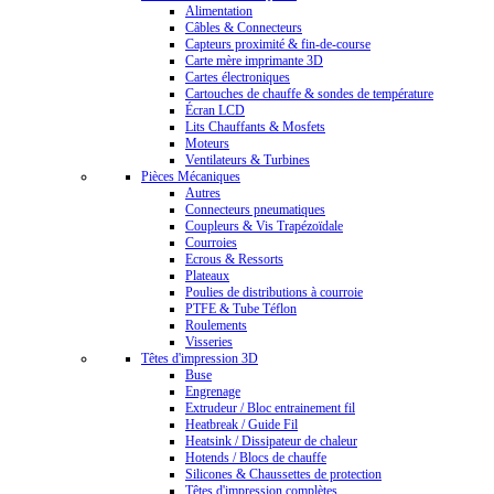
Alimentation
Câbles & Connecteurs
Capteurs proximité & fin-de-course
Carte mère imprimante 3D
Cartes électroniques
Cartouches de chauffe & sondes de température
Écran LCD
Lits Chauffants & Mosfets
Moteurs
Ventilateurs & Turbines
Pièces Mécaniques
Autres
Connecteurs pneumatiques
Coupleurs & Vis Trapézoïdale
Courroies
Ecrous & Ressorts
Plateaux
Poulies de distributions à courroie
PTFE & Tube Téflon
Roulements
Visseries
Têtes d'impression 3D
Buse
Engrenage
Extrudeur / Bloc entrainement fil
Heatbreak / Guide Fil
Heatsink / Dissipateur de chaleur
Hotends / Blocs de chauffe
Silicones & Chaussettes de protection
Têtes d'impression complètes