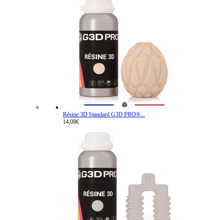
Résine 3D Standard G3D PRO®...
14,08€