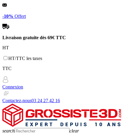
Panneau de gestion des cookies
-10%
Offert
Livraison gratuite dès
69€ TTC
HT
HT/TTC les taxes
TTC
Connexion
Contactez-nous
03 24 27 42 16
search
clear