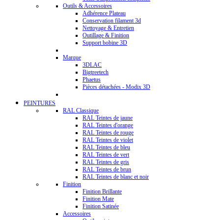
Outils & Accessoires
Adhérence Plateau
Conservation filament 3d
Nettoyage & Entretien
Outillage & Finition
Support bobine 3D
Marque
3DLAC
Bigtreetech
Phaetus
Pièces détachées - Modix 3D
PEINTURES
RAL Classique
RAL Teintes de jaune
RAL Teintes d'orange
RAL Teintes de rouge
RAL Teintes de violet
RAL Teintes de bleu
RAL Teintes de vert
RAL Teintes de gris
RAL Teintes de brun
RAL Teintes de blanc et noir
Finition
Finition Brillante
Finition Mate
Finition Satinée
Accessoires