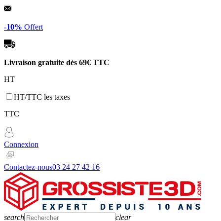
Panneau de gestion des cookies
-10%
Offert
Livraison gratuite dès
69€ TTC
HT
HT/TTC les taxes
TTC
Connexion
Contactez-nous
03 24 27 42 16
search
clear