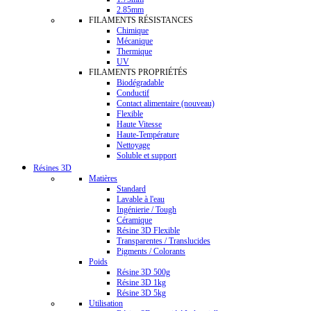
2.85mm
FILAMENTS RÉSISTANCES
Chimique
Mécanique
Thermique
UV
FILAMENTS PROPRIÉTÉS
Biodégradable
Conductif
Contact alimentaire (nouveau)
Flexible
Haute Vitesse
Haute-Température
Nettoyage
Soluble et support
Résines 3D
Matières
Standard
Lavable à l'eau
Ingénierie / Tough
Céramique
Résine 3D Flexible
Transparentes / Translucides
Pigments / Colorants
Poids
Résine 3D 500g
Résine 3D 1kg
Résine 3D 5kg
Utilisation