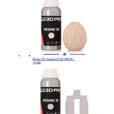
Résine 3D Standard G3D PRO®...
14,08€