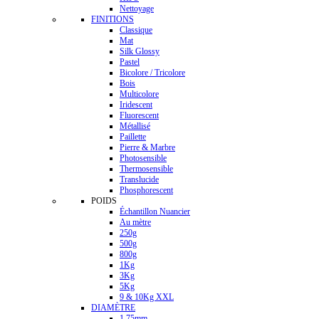
Nettoyage
FINITIONS
Classique
Mat
Silk Glossy
Pastel
Bicolore / Tricolore
Bois
Multicolore
Iridescent
Fluorescent
Métallisé
Paillette
Pierre & Marbre
Photosensible
Thermosensible
Translucide
Phosphorescent
POIDS
Échantillon Nuancier
Au mètre
250g
500g
800g
1Kg
3Kg
5Kg
9 & 10Kg XXL
DIAMÈTRE
1.75mm