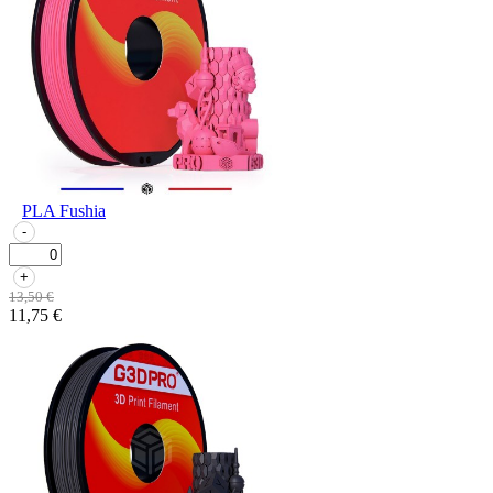
PLA Fushia
-
+
13,50 €
11,75 €