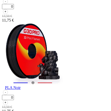
-
+
13,50 €
11,75 €
PLA Noir
-
+
13,50 €