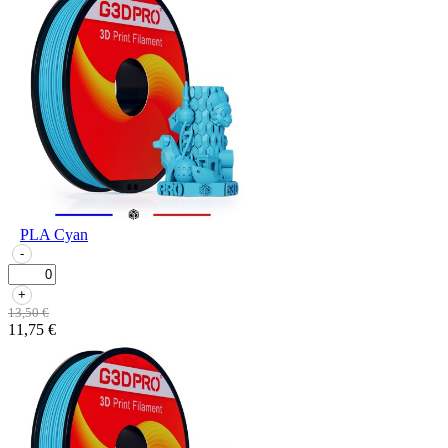
PLA Cyan
-
+
13,50 €
11,75 €