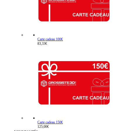
Carte cadeau 100€
83,33€
Carte cadeau 150€
125,00€