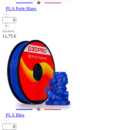
PLA Perle Blanc
-
+
13,50 €
11,75 €
PLA Bleu
-