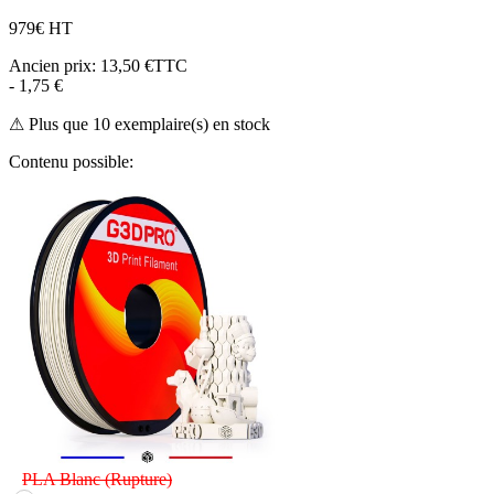
9
79€ HT
Ancien prix:
13,50 €TTC
- 1,75 €
⚠ Plus que 10 exemplaire(s) en stock
Contenu possible:
PLA Blanc
(Rupture)