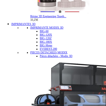
Résine 3D Engineering Tough...
33,25€
IMPRIMANTES 3D
IMPRIMANTE MODIX 3D
BIG-60
BIG-120X
BIG-120Z
BIG-180X
BIG-Meter
EVEREST-200
PIECES DETACHEES MODIX
Pièces détachées - Modix 3D