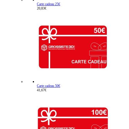
Carte cadeau 25€
20,83€
Carte cadeau 50€
41,67€