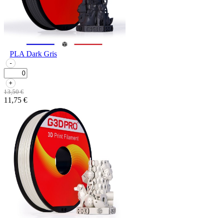
PLA Dark Gris
-
+
13,50 €
11,75 €