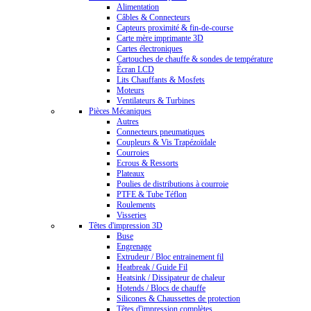
Alimentation
Câbles & Connecteurs
Capteurs proximité & fin-de-course
Carte mère imprimante 3D
Cartes électroniques
Cartouches de chauffe & sondes de température
Écran LCD
Lits Chauffants & Mosfets
Moteurs
Ventilateurs & Turbines
Pièces Mécaniques
Autres
Connecteurs pneumatiques
Coupleurs & Vis Trapézoïdale
Courroies
Ecrous & Ressorts
Plateaux
Poulies de distributions à courroie
PTFE & Tube Téflon
Roulements
Visseries
Têtes d'impression 3D
Buse
Engrenage
Extrudeur / Bloc entrainement fil
Heatbreak / Guide Fil
Heatsink / Dissipateur de chaleur
Hotends / Blocs de chauffe
Silicones & Chaussettes de protection
Têtes d'impression complètes