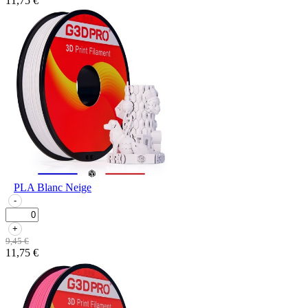
11,75 €
PLA Blanc Neige
-
+
9,45 €
11,75 €