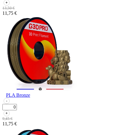
+
13,50 €
11,75 €
PLA Bronze
-
+
9,45 €
11,75 €