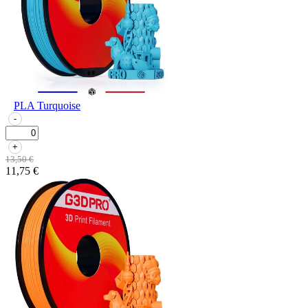
PLA Turquoise
-
+
13,50 €
11,75 €