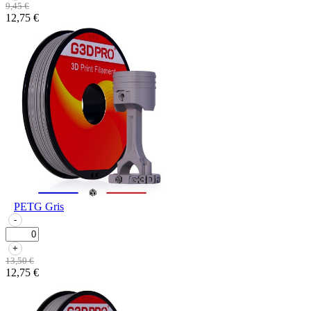
9,45 €
12,75 €
PETG Gris
-
+
13,50 €
12,75 €