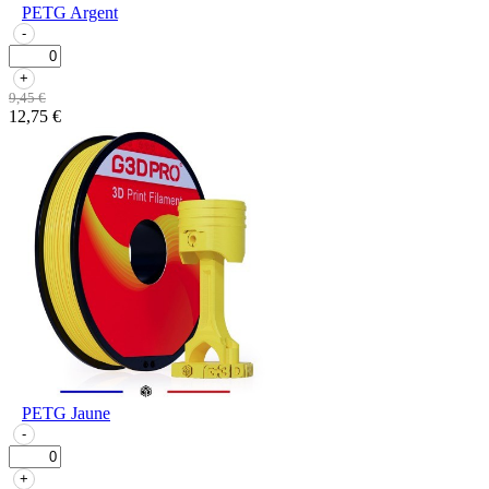
PETG Argent
-
+
9,45 €
12,75 €
PETG Jaune
-
+