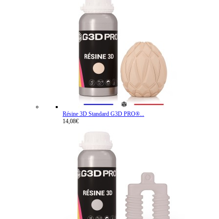
Résine 3D Standard G3D PRO®...
14,08€