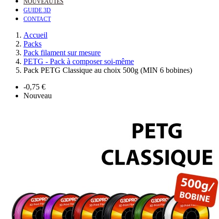
NOUVEAUTÉS
GUIDE 3D
CONTACT
Accueil
Packs
Pack filament sur mesure
PETG - Pack à composer soi-même
Pack PETG Classique au choix 500g (MIN 6 bobines)
-0,75 €
Nouveau