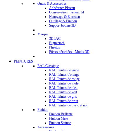
Outils & Accessoires
Adhérence Plateau
Conservation filament 3d
Nettoyage & Entretien
Outillage & Finition
Support bobine 3D
Marque
3DLAC
Bigtreetech
Phaetus
Pièces détachées - Modix 3D
PEINTURES
RAL Classique
RAL Teintes de jaune
RAL Teintes d'orange
RAL Teintes de rouge
RAL Teintes de violet
RAL Teintes de bleu
RAL Teintes de vert
RAL Teintes de gris
RAL Teintes de brun
RAL Teintes de blanc et noir
Finition
Finition Brillante
Finition Mate
Finition Satinée
Accessoires