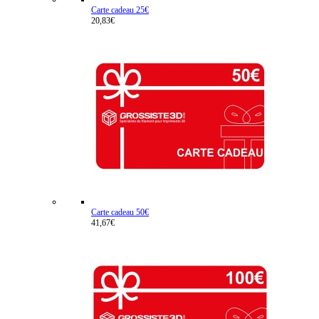
Carte cadeau 25€
20,83€
Carte cadeau 50€
41,67€