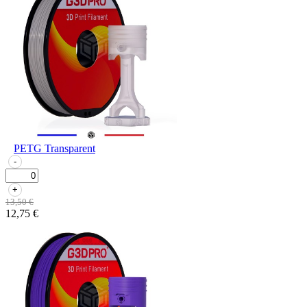
PETG Transparent
-
+
13,50 €
12,75 €