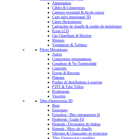
Alimentation
Câbles & Connecteurs
Capteurs proximité & fin-de-course
Carte mère imprimante 3D
Cartes électroniques
Cartouches de chauffe & sondes de température
Écran LCD
Lits Chauffants & Mosfets
Moteurs
Ventilateurs & Turbines
Pièces Mécaniques
Autres
Connecteurs pneumatiques
Coupleurs & Vis Trapézoïdale
Courroies
Ecrous & Ressorts
Plateaux
Poulies de distributions à courroie
PTFE & Tube Téflon
Roulements
Visseries
Têtes d'impression 3D
Buse
Engrenage
Extrudeur / Bloc entrainement fil
Heatbreak / Guide Fil
Heatsink / Dissipateur de chaleur
Hotends / Blocs de chauffe
Silicones & Chaussettes de protection
Têtes d'impression complètes