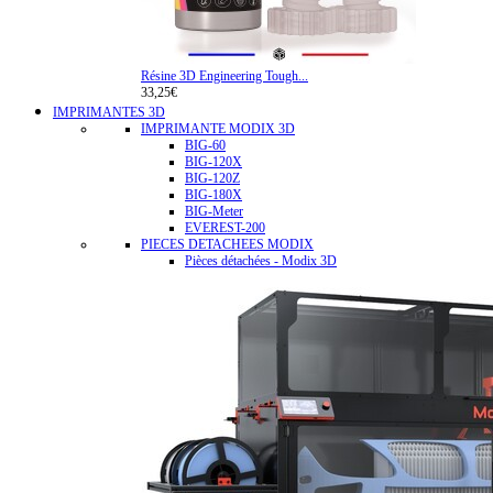
Résine 3D Engineering Tough...
33,25€
IMPRIMANTES 3D
IMPRIMANTE MODIX 3D
BIG-60
BIG-120X
BIG-120Z
BIG-180X
BIG-Meter
EVEREST-200
PIECES DETACHEES MODIX
Pièces détachées - Modix 3D