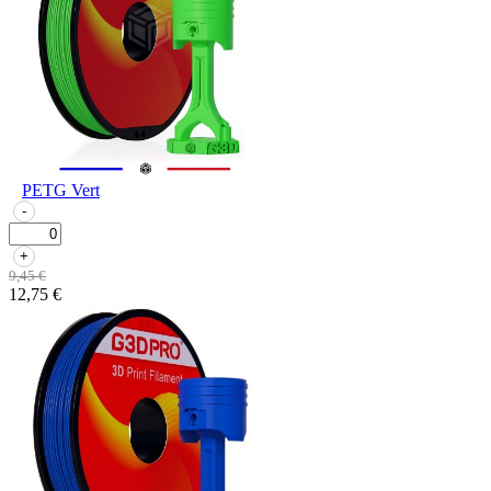
PETG Vert
-
+
9,45 €
12,75 €