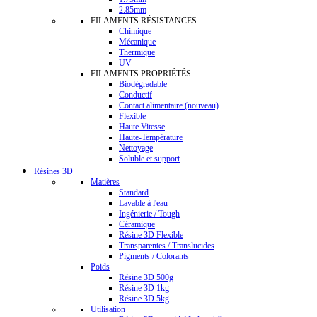
2.85mm
FILAMENTS RÉSISTANCES
Chimique
Mécanique
Thermique
UV
FILAMENTS PROPRIÉTÉS
Biodégradable
Conductif
Contact alimentaire (nouveau)
Flexible
Haute Vitesse
Haute-Température
Nettoyage
Soluble et support
Résines 3D
Matières
Standard
Lavable à l'eau
Ingénierie / Tough
Céramique
Résine 3D Flexible
Transparentes / Translucides
Pigments / Colorants
Poids
Résine 3D 500g
Résine 3D 1kg
Résine 3D 5kg
Utilisation