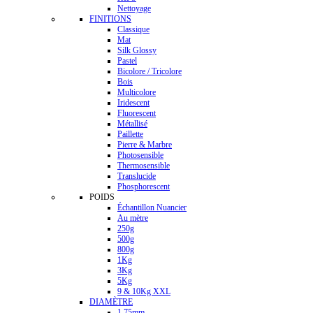
Nettoyage
FINITIONS
Classique
Mat
Silk Glossy
Pastel
Bicolore / Tricolore
Bois
Multicolore
Iridescent
Fluorescent
Métallisé
Paillette
Pierre & Marbre
Photosensible
Thermosensible
Translucide
Phosphorescent
POIDS
Échantillon Nuancier
Au mètre
250g
500g
800g
1Kg
3Kg
5Kg
9 & 10Kg XXL
DIAMÈTRE
1.75mm