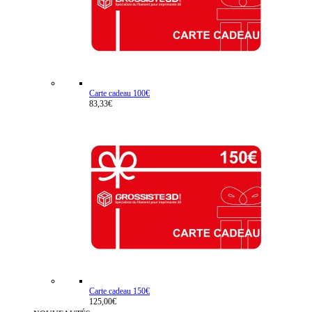
Carte cadeau 100€
83,33€
Carte cadeau 150€
125,00€