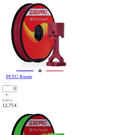
PETG Rouge
-
+
9,45 €
12,75 €