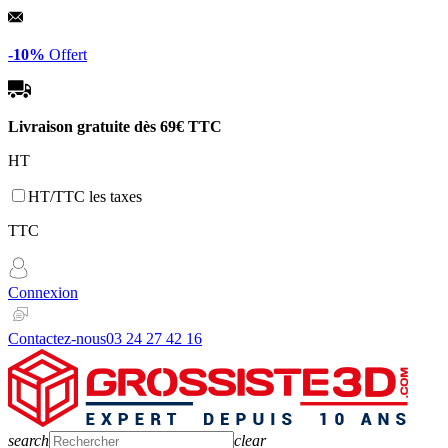
Panneau de gestion des cookies
-10%
Offert
Livraison gratuite dès
69€ TTC
HT
HT/TTC les taxes
TTC
Connexion
Contactez-nous
03 24 27 42 16
search
clear