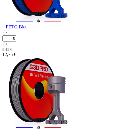
PETG Bleu
-
+
9,45 €
12,75 €