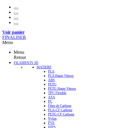
Voir panier
FINALISER
Menu
Menu
Retour
FILAMENTS 3D
MATIERE
PLA
PLA Haute Vitesse
ABS
PETG
PETG Haute Vitesse
TPU Flexible
ASA
PC
Fibre de Carbone
PLA-CF Carbone
PETG-CF Carbone
Nylon
PVA
HIPS