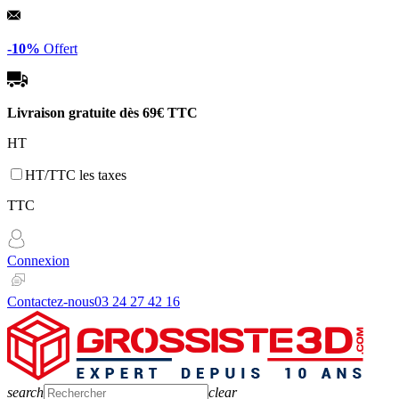
Panneau de gestion des cookies
-10%
Offert
Livraison gratuite dès
69€ TTC
HT
HT/TTC les taxes
TTC
Connexion
Contactez-nous
03 24 27 42 16
search
clear