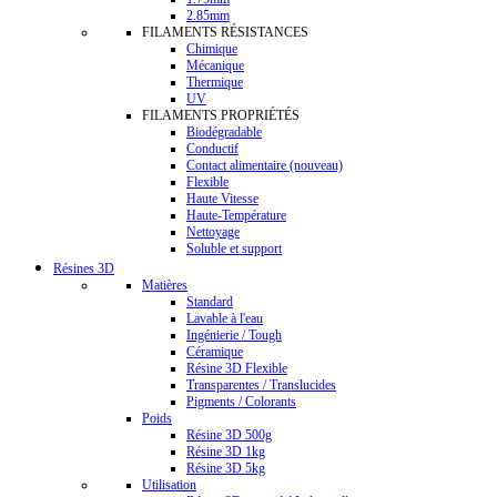
2.85mm
FILAMENTS RÉSISTANCES
Chimique
Mécanique
Thermique
UV
FILAMENTS PROPRIÉTÉS
Biodégradable
Conductif
Contact alimentaire (nouveau)
Flexible
Haute Vitesse
Haute-Température
Nettoyage
Soluble et support
Résines 3D
Matières
Standard
Lavable à l'eau
Ingénierie / Tough
Céramique
Résine 3D Flexible
Transparentes / Translucides
Pigments / Colorants
Poids
Résine 3D 500g
Résine 3D 1kg
Résine 3D 5kg
Utilisation