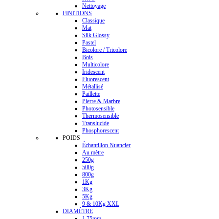
Nettoyage
FINITIONS
Classique
Mat
Silk Glossy
Pastel
Bicolore / Tricolore
Bois
Multicolore
Iridescent
Fluorescent
Métallisé
Paillette
Pierre & Marbre
Photosensible
Thermosensible
Translucide
Phosphorescent
POIDS
Échantillon Nuancier
Au mètre
250g
500g
800g
1Kg
3Kg
5Kg
9 & 10Kg XXL
DIAMÈTRE
1.75mm