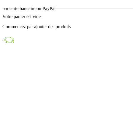
en 24h avec DPD
Votre panier est vide
Paiements sécurisés
Commencez par ajouter des produits
par carte bancaire ou PayPal