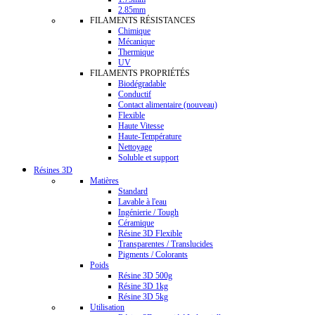
2.85mm
FILAMENTS RÉSISTANCES
Chimique
Mécanique
Thermique
UV
FILAMENTS PROPRIÉTÉS
Biodégradable
Conductif
Contact alimentaire (nouveau)
Flexible
Haute Vitesse
Haute-Température
Nettoyage
Soluble et support
Résines 3D
Matières
Standard
Lavable à l'eau
Ingénierie / Tough
Céramique
Résine 3D Flexible
Transparentes / Translucides
Pigments / Colorants
Poids
Résine 3D 500g
Résine 3D 1kg
Résine 3D 5kg
Utilisation