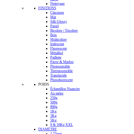
Nettoyage
FINITIONS
Classique
Mat
Silk Glossy
Pastel
Bicolore / Tricolore
Bois
Multicolore
Iridescent
Fluorescent
Métallisé
Paillette
Pierre & Marbre
Photosensible
Thermosensible
Translucide
Phosphorescent
POIDS
Échantillon Nuancier
Au mètre
250g
500g
800g
1Kg
3Kg
5Kg
9 & 10Kg XXL
DIAMÈTRE
1.75mm