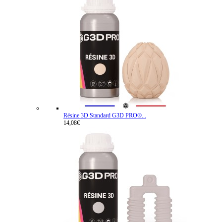
Résine 3D Standard G3D PRO®...
14,08€