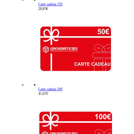
Carte cadeau 25€
20,83€
Carte cadeau 50€
41,67€