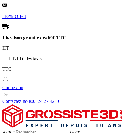
Panneau de gestion des cookies
-10%
Offert
Livraison gratuite dès
69€ TTC
HT
HT/TTC les taxes
TTC
Connexion
Contactez-nous
03 24 27 42 16
search
clear