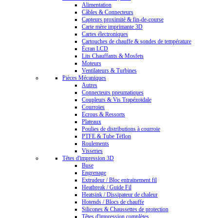
Alimentation
Câbles & Connecteurs
Capteurs proximité & fin-de-course
Carte mère imprimante 3D
Cartes électroniques
Cartouches de chauffe & sondes de température
Écran LCD
Lits Chauffants & Mosfets
Moteurs
Ventilateurs & Turbines
Pièces Mécaniques
Autres
Connecteurs pneumatiques
Coupleurs & Vis Trapézoïdale
Courroies
Ecrous & Ressorts
Plateaux
Poulies de distributions à courroie
PTFE & Tube Téflon
Roulements
Visseries
Têtes d'impression 3D
Buse
Engrenage
Extrudeur / Bloc entrainement fil
Heatbreak / Guide Fil
Heatsink / Dissipateur de chaleur
Hotends / Blocs de chauffe
Silicones & Chaussettes de protection
Têtes d'impression complètes