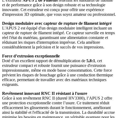
L’extrudeur
APUS 2 de Phaetus
redéfinit les standards de fiabilité
et de performance grâce à son design robuste et sa technologie
innovante. Cet extrudeur est conçu pour offrir une expérience
d'impression 3D optimale, que vous soyez amateur ou professionnel.
Design modulaire avec capteur de rupture de filament intégré
L'APUS 2 est équipé d'un design modulaire intelligent incluant un
capteur de rupture de filament intégré. Ce capteur surveille en temps
réel l'état du matériau, garantissant une alimentation constante et
réduisant les risques d'interruption imprévue. Cela améliore
considérablement la précision et le succès de vos impressions.
Force d’extrusion exceptionnelle
Doté d’un excellent rapport de démultiplication de
5,8:1
, cet
extrudeur compact et robuste fournit une puissance d'extrusion
impressionnante, même en mode basse consommation. Cette force
prévient les risques de bouchage grâce à une conduction thermique
efficace, permettant de travailler avec des matériaux techniques
exigeants.
Revêtement innovant RNC II résistant à l'usure
Grâce à son revêtement RNC II (dureté HV3300), l’APUS 2 offre
une protection exceptionnelle contre l’usure. Ce traitement réduit
efficacement les glissements durant le fonctionnement, améliorant
ainsi la stabilité et l'efficacité de la transmission. La durabilité accrue
minimise les besoins en maintenance, un véritable avantage pour les