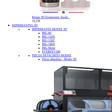
Résine 3D Engineering Tough...
33,25€
IMPRIMANTES 3D
IMPRIMANTE MODIX 3D
BIG-60
BIG-120X
BIG-120Z
BIG-180X
BIG-Meter
EVEREST-200
PIECES DETACHEES MODIX
Pièces détachées - Modix 3D