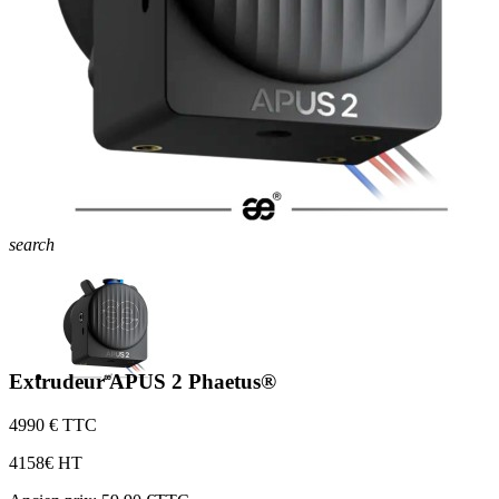
search
Extrudeur APUS 2 Phaetus®
49
90 € TTC
41
58€ HT