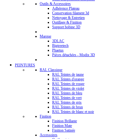
Outils & Accessoires
Adhérence Plateau
Conservation filament 3d
Nettoyage & Entretien
Outillage & Finition
Support bobine 3D
Marque
3DLAC
Bigtreetech
Phaetus
Pièces détachées - Modix 3D
PEINTURES
RAL Classique
RAL Teintes de jaune
RAL Teintes d'orange
RAL Teintes de rouge
RAL Teintes de violet
RAL Teintes de bleu
RAL Teintes de vert
RAL Teintes de gris
RAL Teintes de brun
RAL Teintes de blanc et noir
Finition
Finition Brillante
Finition Mate
Finition Satinée
Accessoires