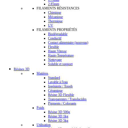
2.85mm
FILAMENTS RÉSISTANCES
Chimique
Mécanique
Thermique
UV
FILAMENTS PROPRIÉTÉS
Biodégradable
Conductif
Contact alimentaire (nouveau)
Flexible
Haute Vitesse
Haute-Température
Nettoyage
Soluble et support
Résines 3D
Matières
Standard
Lavable à l'eau
Ingénierie / Tough
Céramique
Résine 3D Flexible
Transparentes / Translucides
Pigments / Colorants
Poids
Résine 3D 500g
Résine 3D 1kg
Résine 3D 5kg
Utilisation