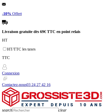
Panneau de gestion des cookies
-10%
Offert
Livraison gratuite dès
69€ TTC
en point relais
HT
HT/TTC les taxes
TTC
Connexion
Contactez-nous
03 24 27 42 16
search
clear