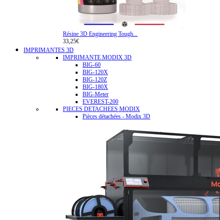
Résine 3D Engineering Tough...
33,25€
IMPRIMANTES 3D
IMPRIMANTE MODIX 3D
BIG-60
BIG-120X
BIG-120Z
BIG-180X
BIG-Meter
EVEREST-200
PIECES DETACHEES MODIX
Pièces détachées - Modix 3D