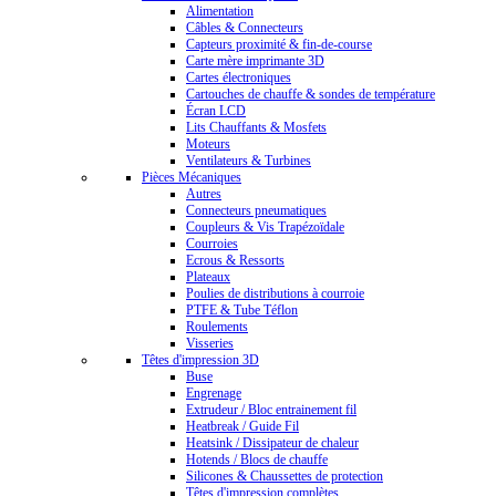
Alimentation
Câbles & Connecteurs
Capteurs proximité & fin-de-course
Carte mère imprimante 3D
Cartes électroniques
Cartouches de chauffe & sondes de température
Écran LCD
Lits Chauffants & Mosfets
Moteurs
Ventilateurs & Turbines
Pièces Mécaniques
Autres
Connecteurs pneumatiques
Coupleurs & Vis Trapézoïdale
Courroies
Ecrous & Ressorts
Plateaux
Poulies de distributions à courroie
PTFE & Tube Téflon
Roulements
Visseries
Têtes d'impression 3D
Buse
Engrenage
Extrudeur / Bloc entrainement fil
Heatbreak / Guide Fil
Heatsink / Dissipateur de chaleur
Hotends / Blocs de chauffe
Silicones & Chaussettes de protection
Têtes d'impression complètes