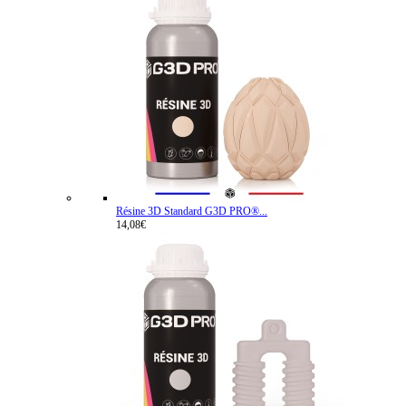
Résine 3D Standard G3D PRO®...
14,08€