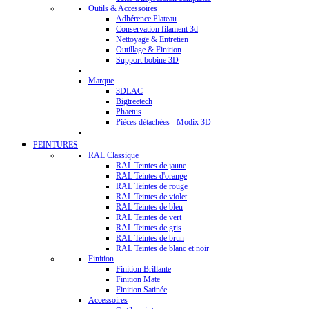
Outils & Accessoires
Adhérence Plateau
Conservation filament 3d
Nettoyage & Entretien
Outillage & Finition
Support bobine 3D
Marque
3DLAC
Bigtreetech
Phaetus
Pièces détachées - Modix 3D
PEINTURES
RAL Classique
RAL Teintes de jaune
RAL Teintes d'orange
RAL Teintes de rouge
RAL Teintes de violet
RAL Teintes de bleu
RAL Teintes de vert
RAL Teintes de gris
RAL Teintes de brun
RAL Teintes de blanc et noir
Finition
Finition Brillante
Finition Mate
Finition Satinée
Accessoires