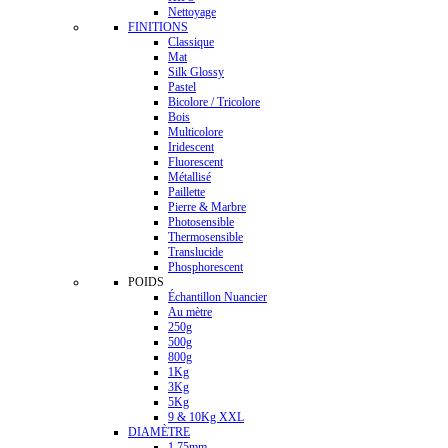
Nettoyage
FINITIONS
Classique
Mat
Silk Glossy
Pastel
Bicolore / Tricolore
Bois
Multicolore
Iridescent
Fluorescent
Métallisé
Paillette
Pierre & Marbre
Photosensible
Thermosensible
Translucide
Phosphorescent
POIDS
Échantillon Nuancier
Au mètre
250g
500g
800g
1Kg
3Kg
5Kg
9 & 10Kg XXL
DIAMÈTRE
1.75mm