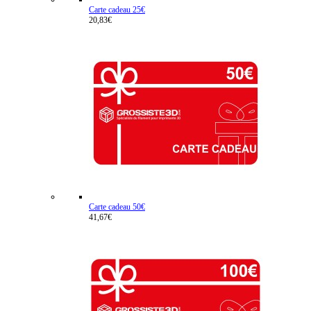
Carte cadeau 25€
20,83€
Carte cadeau 50€
41,67€