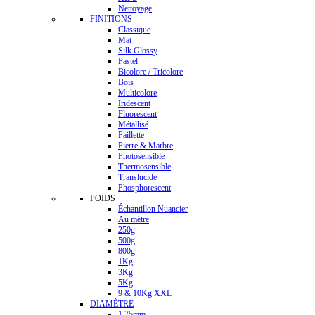
Nettoyage
FINITIONS
Classique
Mat
Silk Glossy
Pastel
Bicolore / Tricolore
Bois
Multicolore
Iridescent
Fluorescent
Métallisé
Paillette
Pierre & Marbre
Photosensible
Thermosensible
Translucide
Phosphorescent
POIDS
Échantillon Nuancier
Au mètre
250g
500g
800g
1Kg
3Kg
5Kg
9 & 10Kg XXL
DIAMÈTRE
1.75mm