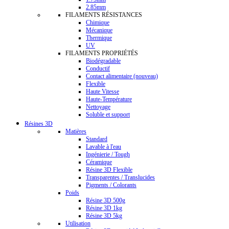
2.85mm
FILAMENTS RÉSISTANCES
Chimique
Mécanique
Thermique
UV
FILAMENTS PROPRIÉTÉS
Biodégradable
Conductif
Contact alimentaire (nouveau)
Flexible
Haute Vitesse
Haute-Température
Nettoyage
Soluble et support
Résines 3D
Matières
Standard
Lavable à l'eau
Ingénierie / Tough
Céramique
Résine 3D Flexible
Transparentes / Translucides
Pigments / Colorants
Poids
Résine 3D 500g
Résine 3D 1kg
Résine 3D 5kg
Utilisation