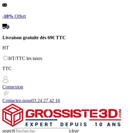
Panneau de gestion des cookies
-10%
Offert
Livraison gratuite dès
69€ TTC
HT
HT/TTC les taxes
TTC
Connexion
Contactez-nous
03 24 27 42 16
search
clear