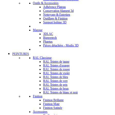
Outils & Accessoires
Adhérence Plateau
Conservation filament 3d
Nettoyage & Entretien
Outillage & Finition
Support bobine 3D
Marque
3DLAC
Bigtreetech
Phaetus
Pièces détachées - Modix 3D
PEINTURES
RAL Classique
RAL Teintes de jaune
RAL Teintes d'orange
RAL Teintes de rouge
RAL Teintes de violet
RAL Teintes de bleu
RAL Teintes de vert
RAL Teintes de gris
RAL Teintes de brun
RAL Teintes de blanc et noir
Finition
Finition Brillante
Finition Mate
Finition Satinée
Accessoires