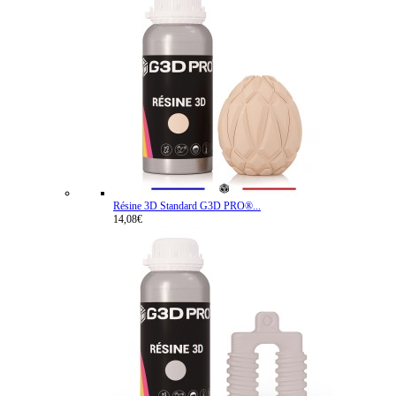
Résine 3D Standard G3D PRO®...
14,08€