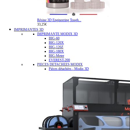
Résine 3D Engineering Tough...
33,25€
IMPRIMANTES 3D
IMPRIMANTE MODIX 3D
BIG-60
BIG-120X
BIG-120Z
BIG-180X
BIG-Meter
EVEREST-200
PIECES DETACHEES MODIX
Pièces détachées - Modix 3D