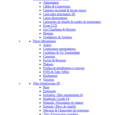
Alimentation
Câbles & Connecteurs
Capteurs proximité & fin-de-course
Carte mère imprimante 3D
Cartes électroniques
Cartouches de chauffe & sondes de température
Écran LCD
Lits Chauffants & Mosfets
Moteurs
Ventilateurs & Turbines
Pièces Mécaniques
Autres
Connecteurs pneumatiques
Coupleurs & Vis Trapézoïdale
Courroies
Ecrous & Ressorts
Plateaux
Poulies de distributions à courroie
PTFE & Tube Téflon
Roulements
Visseries
Têtes d'impression 3D
Buse
Engrenage
Extrudeur / Bloc entrainement fil
Heatbreak / Guide Fil
Heatsink / Dissipateur de chaleur
Hotends / Blocs de chauffe
Silicones & Chaussettes de protection
Têtes d'impression complètes