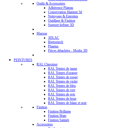
Outils & Accessoires
Adhérence Plateau
Conservation filament 3d
Nettoyage & Entretien
Outillage & Finition
Support bobine 3D
Marque
3DLAC
Bigtreetech
Phaetus
Pièces détachées - Modix 3D
PEINTURES
RAL Classique
RAL Teintes de jaune
RAL Teintes d'orange
RAL Teintes de rouge
RAL Teintes de violet
RAL Teintes de bleu
RAL Teintes de vert
RAL Teintes de gris
RAL Teintes de brun
RAL Teintes de blanc et noir
Finition
Finition Brillante
Finition Mate
Finition Satinée
Accessoires