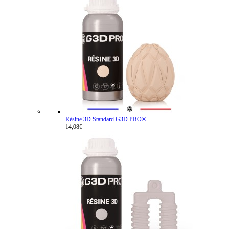
Résine 3D Standard G3D PRO®...
14,08€