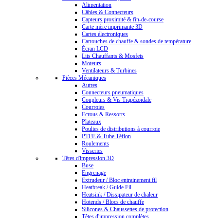
Alimentation
Câbles & Connecteurs
Capteurs proximité & fin-de-course
Carte mère imprimante 3D
Cartes électroniques
Cartouches de chauffe & sondes de température
Écran LCD
Lits Chauffants & Mosfets
Moteurs
Ventilateurs & Turbines
Pièces Mécaniques
Autres
Connecteurs pneumatiques
Coupleurs & Vis Trapézoïdale
Courroies
Ecrous & Ressorts
Plateaux
Poulies de distributions à courroie
PTFE & Tube Téflon
Roulements
Visseries
Têtes d'impression 3D
Buse
Engrenage
Extrudeur / Bloc entrainement fil
Heatbreak / Guide Fil
Heatsink / Dissipateur de chaleur
Hotends / Blocs de chauffe
Silicones & Chaussettes de protection
Têtes d'impression complètes