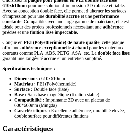
Choisissez la
plaque pour plateau en PEI double face lisse
610x610mm
pour une solution d’impression 3D robuste et fiable.
Avec sa conception double face, elle permet d’alterner les surfaces
d’impression pour une
durabilité accrue
et une
performance
constante
. Compatible avec une large gamme de matériaux, elle est
idéale pour des projets professionnels nécessitant une
adhérence
précise
et une
finition lisse impeccable
.
Conçue en
PEI (Polyétherimide) de haute qualité
, cette plaque
offre une
adhérence exceptionnelle à chaud
pour les matériaux
courants comme PLA, ABS, PETG, ASA, etc. La
double face lisse
garantit une longévité accrue et un entretien simplifié.
Spécifications techniques :
Dimensions :
610x610mm
Matériau :
PEI (Polyétherimide)
Surface :
Double face (lisse)
Base :
Sans base magnétique (fixation stable)
Compatibilité :
Imprimante 3D avec un plateau de
600*600mm (Mingda)
Caractéristiques :
Excellente adhérence, durabilité élevée,
double surface pour différentes finitions
Caractéristiques