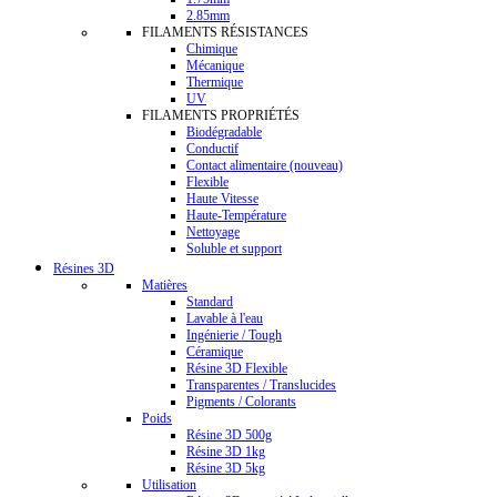
2.85mm
FILAMENTS RÉSISTANCES
Chimique
Mécanique
Thermique
UV
FILAMENTS PROPRIÉTÉS
Biodégradable
Conductif
Contact alimentaire (nouveau)
Flexible
Haute Vitesse
Haute-Température
Nettoyage
Soluble et support
Résines 3D
Matières
Standard
Lavable à l'eau
Ingénierie / Tough
Céramique
Résine 3D Flexible
Transparentes / Translucides
Pigments / Colorants
Poids
Résine 3D 500g
Résine 3D 1kg
Résine 3D 5kg
Utilisation