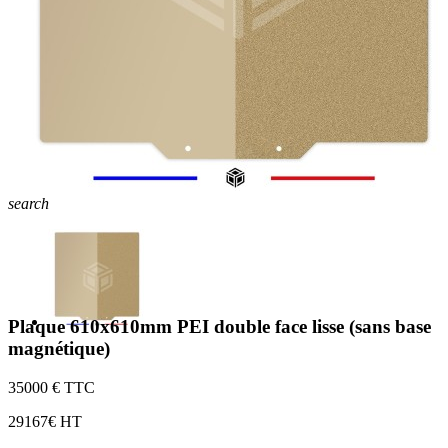
search
Plaque 610x610mm PEI double face lisse (sans base
magnétique)
350
00 € TTC
291
67€ HT