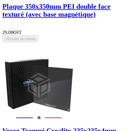
Plaque 350x350mm PEI double face
texturé (avec base magnétique)
29,08€
HT

Ajouter au panier
Verre Trempé Creality 235x235x4mm