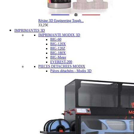
Résine 3D Engineering Tough...
33,25€
IMPRIMANTES 3D
IMPRIMANTE MODIX 3D
BIG-60
BIG-120X
BIG-120Z
BIG-180X
BIG-Meter
EVEREST-200
PIECES DETACHEES MODIX
Pièces détachées - Modix 3D