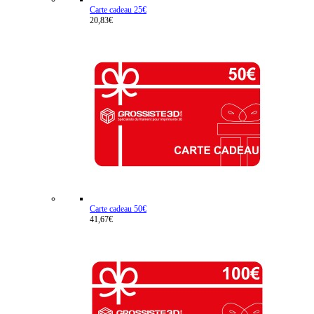
Carte cadeau 25€
20,83€
Carte cadeau 50€
41,67€