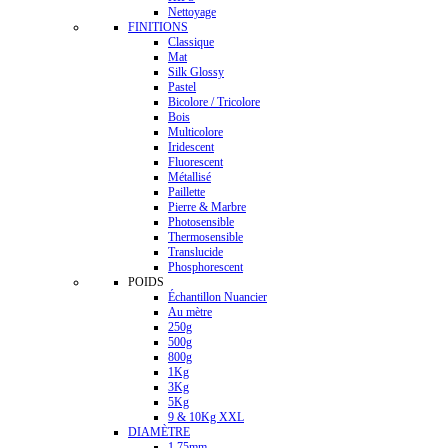
Nettoyage
FINITIONS
Classique
Mat
Silk Glossy
Pastel
Bicolore / Tricolore
Bois
Multicolore
Iridescent
Fluorescent
Métallisé
Paillette
Pierre & Marbre
Photosensible
Thermosensible
Translucide
Phosphorescent
POIDS
Échantillon Nuancier
Au mètre
250g
500g
800g
1Kg
3Kg
5Kg
9 & 10Kg XXL
DIAMÈTRE
1.75mm