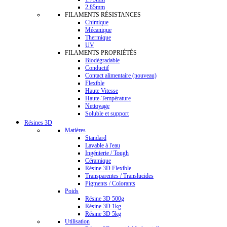
2.85mm
FILAMENTS RÉSISTANCES
Chimique
Mécanique
Thermique
UV
FILAMENTS PROPRIÉTÉS
Biodégradable
Conductif
Contact alimentaire (nouveau)
Flexible
Haute Vitesse
Haute-Température
Nettoyage
Soluble et support
Résines 3D
Matières
Standard
Lavable à l'eau
Ingénierie / Tough
Céramique
Résine 3D Flexible
Transparentes / Translucides
Pigments / Colorants
Poids
Résine 3D 500g
Résine 3D 1kg
Résine 3D 5kg
Utilisation