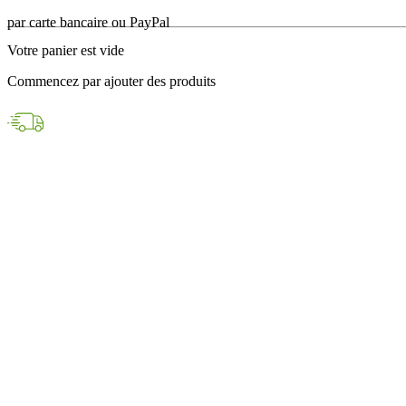
en 24h avec DPD
Votre panier est vide
Paiements sécurisés
Commencez par ajouter des produits
par carte bancaire ou PayPal