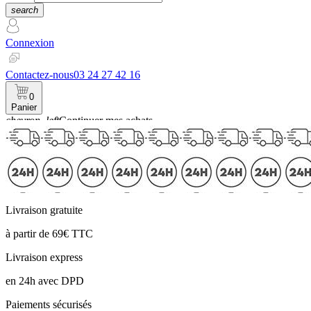
search
Connexion
Contactez-nous
03 24 27 42 16
0
Panier
chevron_left
Continuer mes achats
Panier
Livraison gratuite
à partir de 69€ TTC
Livraison express