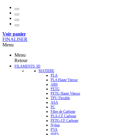
Voir panier
FINALISER
Menu
Menu
Retour
FILAMENTS 3D
MATIERE
PLA
PLA Haute Vitesse
ABS
PETG
PETG Haute Vitesse
TPU Flexible
ASA
PC
Fibre de Carbone
PLA-CF Carbone
PETG-CF Carbone
Nylon
PVA
HIPS