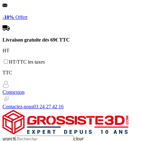
Panneau de gestion des cookies
-10%
Offert
Livraison gratuite dès
69€ TTC
HT
HT/TTC les taxes
TTC
Connexion
Contactez-nous
03 24 27 42 16
search
clear