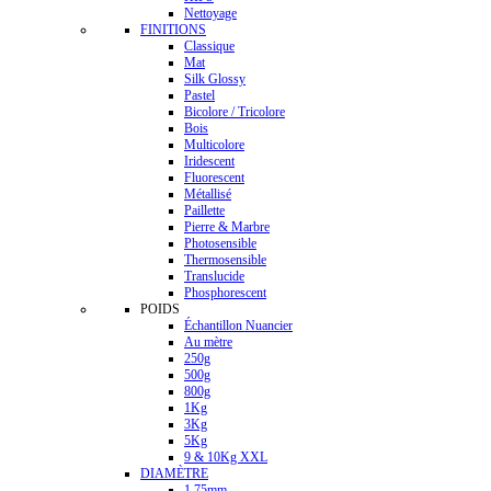
Nettoyage
FINITIONS
Classique
Mat
Silk Glossy
Pastel
Bicolore / Tricolore
Bois
Multicolore
Iridescent
Fluorescent
Métallisé
Paillette
Pierre & Marbre
Photosensible
Thermosensible
Translucide
Phosphorescent
POIDS
Échantillon Nuancier
Au mètre
250g
500g
800g
1Kg
3Kg
5Kg
9 & 10Kg XXL
DIAMÈTRE
1.75mm