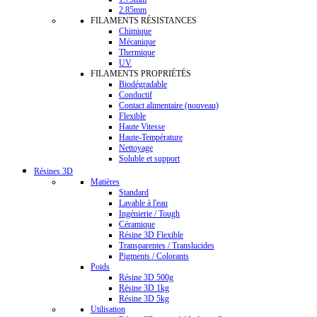
2.85mm
FILAMENTS RÉSISTANCES
Chimique
Mécanique
Thermique
UV
FILAMENTS PROPRIÉTÉS
Biodégradable
Conductif
Contact alimentaire (nouveau)
Flexible
Haute Vitesse
Haute-Température
Nettoyage
Soluble et support
Résines 3D
Matières
Standard
Lavable à l'eau
Ingénierie / Tough
Céramique
Résine 3D Flexible
Transparentes / Translucides
Pigments / Colorants
Poids
Résine 3D 500g
Résine 3D 1kg
Résine 3D 5kg
Utilisation