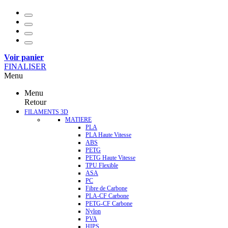
Voir panier
FINALISER
Menu
Menu
Retour
FILAMENTS 3D
MATIERE
PLA
PLA Haute Vitesse
ABS
PETG
PETG Haute Vitesse
TPU Flexible
ASA
PC
Fibre de Carbone
PLA-CF Carbone
PETG-CF Carbone
Nylon
PVA
HIPS