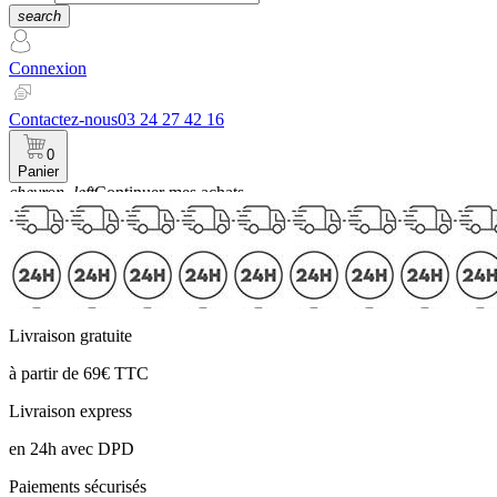
search
Connexion
Contactez-nous
03 24 27 42 16
0
Panier
chevron_left
Continuer mes achats
Panier
Livraison gratuite
à partir de 69€ TTC
Livraison express