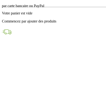
en 24h avec DPD
Votre panier est vide
Paiements sécurisés
Commencez par ajouter des produits
par carte bancaire ou PayPal