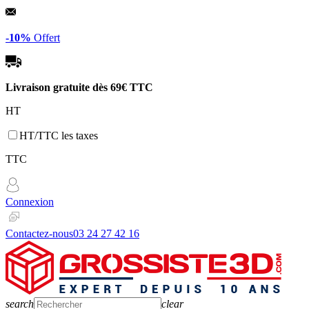
Panneau de gestion des cookies
-10%
Offert
Livraison gratuite dès
69€ TTC
HT
HT/TTC les taxes
TTC
Connexion
Contactez-nous
03 24 27 42 16
search
clear