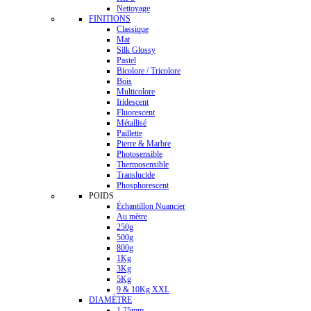
Nettoyage
FINITIONS
Classique
Mat
Silk Glossy
Pastel
Bicolore / Tricolore
Bois
Multicolore
Iridescent
Fluorescent
Métallisé
Paillette
Pierre & Marbre
Photosensible
Thermosensible
Translucide
Phosphorescent
POIDS
Échantillon Nuancier
Au mètre
250g
500g
800g
1Kg
3Kg
5Kg
9 & 10Kg XXL
DIAMÈTRE
1.75mm