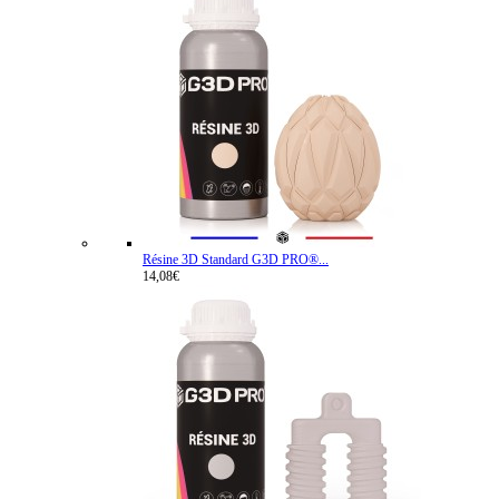
Résine 3D Standard G3D PRO®...
14,08€