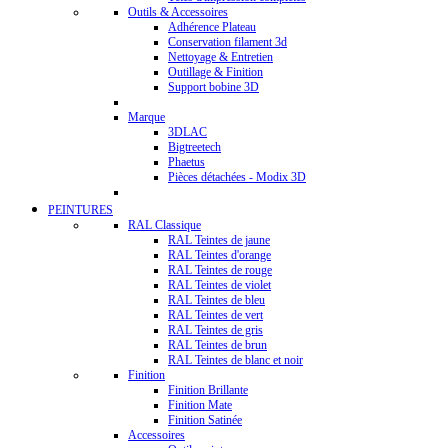
Outils & Accessoires
Adhérence Plateau
Conservation filament 3d
Nettoyage & Entretien
Outillage & Finition
Support bobine 3D
Marque
3DLAC
Bigtreetech
Phaetus
Pièces détachées - Modix 3D
PEINTURES
RAL Classique
RAL Teintes de jaune
RAL Teintes d'orange
RAL Teintes de rouge
RAL Teintes de violet
RAL Teintes de bleu
RAL Teintes de vert
RAL Teintes de gris
RAL Teintes de brun
RAL Teintes de blanc et noir
Finition
Finition Brillante
Finition Mate
Finition Satinée
Accessoires