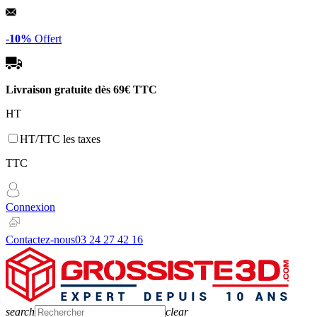
Panneau de gestion des cookies
-10%
Offert
Livraison gratuite dès
69€ TTC
HT
HT/TTC les taxes
TTC
Connexion
Contactez-nous
03 24 27 42 16
search
clear