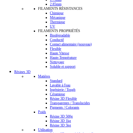
2.85mm
FILAMENTS RÉSISTANCES
Chimique
Mécanique
Thermique
UV
FILAMENTS PROPRIÉTÉS
Biodégradable
Conductif
Contact alimentaire (nouveau)
Flexible
Haute Vitesse
Haute-Température
Nettoyage
Soluble et support
Résines 3D
Matières
Standard
Lavable à l'eau
Ingénierie / Tough
Céramique
Résine 3D Flexible
Transparentes / Translucides
Pigments / Colorants
Poids
Résine 3D 500g
Résine 3D 1kg
Résine 3D 5kg
Utilisation