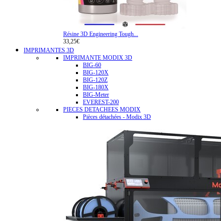
Résine 3D Engineering Tough...
33,25€
IMPRIMANTES 3D
IMPRIMANTE MODIX 3D
BIG-60
BIG-120X
BIG-120Z
BIG-180X
BIG-Meter
EVEREST-200
PIECES DETACHEES MODIX
Pièces détachées - Modix 3D