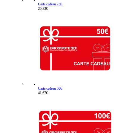
Carte cadeau 25€
20,83€
Carte cadeau 50€
41,67€