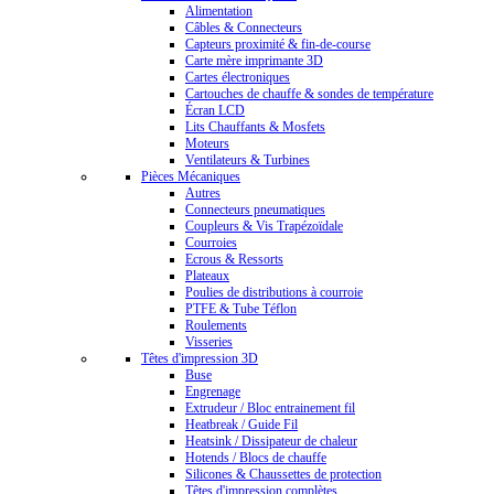
Alimentation
Câbles & Connecteurs
Capteurs proximité & fin-de-course
Carte mère imprimante 3D
Cartes électroniques
Cartouches de chauffe & sondes de température
Écran LCD
Lits Chauffants & Mosfets
Moteurs
Ventilateurs & Turbines
Pièces Mécaniques
Autres
Connecteurs pneumatiques
Coupleurs & Vis Trapézoïdale
Courroies
Ecrous & Ressorts
Plateaux
Poulies de distributions à courroie
PTFE & Tube Téflon
Roulements
Visseries
Têtes d'impression 3D
Buse
Engrenage
Extrudeur / Bloc entrainement fil
Heatbreak / Guide Fil
Heatsink / Dissipateur de chaleur
Hotends / Blocs de chauffe
Silicones & Chaussettes de protection
Têtes d'impression complètes