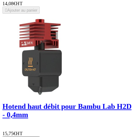
14,08€
HT

Ajouter au panier
Hotend haut débit pour Bambu Lab H2D
- 0,4mm
15,75€
HT