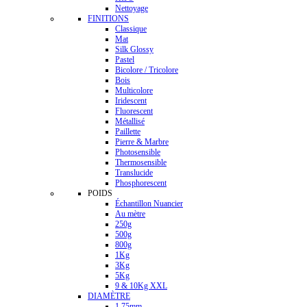
Nettoyage
FINITIONS
Classique
Mat
Silk Glossy
Pastel
Bicolore / Tricolore
Bois
Multicolore
Iridescent
Fluorescent
Métallisé
Paillette
Pierre & Marbre
Photosensible
Thermosensible
Translucide
Phosphorescent
POIDS
Échantillon Nuancier
Au mètre
250g
500g
800g
1Kg
3Kg
5Kg
9 & 10Kg XXL
DIAMÈTRE
1.75mm