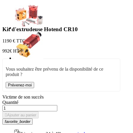
Kit d'extrudeuse Hotend CR10
11
90 € TTC
9
92€ HT
Vous souhaitez être prévenu de la disponibilité de ce
produit ?
Prévenez-moi
Victime de son succès
Quantité

Ajouter au panier
favorite_border