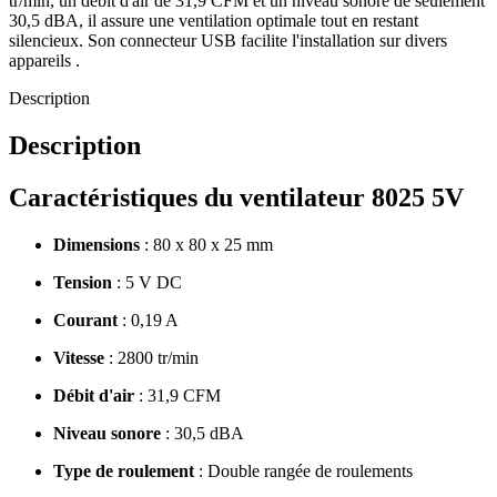
tr/min, un débit d'air de 31,9 CFM et un niveau sonore de seulement
30,5 dBA, il assure une ventilation optimale tout en restant
silencieux. Son connecteur USB facilite l'installation sur divers
appareils .
Description
Description
Caractéristiques du ventilateur 8025 5V
Dimensions
:
80 x 80 x 25 mm
Tension
:
5 V DC
Courant
:
0,19 A
Vitesse
:
2800 tr/min
Débit d'air
:
31,9 CFM
Niveau sonore
:
30,5 dBA
Type de roulement
:
Double rangée de roulements