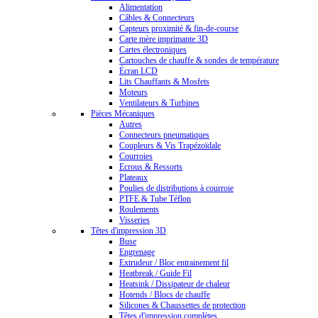
Alimentation
Câbles & Connecteurs
Capteurs proximité & fin-de-course
Carte mère imprimante 3D
Cartes électroniques
Cartouches de chauffe & sondes de température
Écran LCD
Lits Chauffants & Mosfets
Moteurs
Ventilateurs & Turbines
Pièces Mécaniques
Autres
Connecteurs pneumatiques
Coupleurs & Vis Trapézoïdale
Courroies
Ecrous & Ressorts
Plateaux
Poulies de distributions à courroie
PTFE & Tube Téflon
Roulements
Visseries
Têtes d'impression 3D
Buse
Engrenage
Extrudeur / Bloc entrainement fil
Heatbreak / Guide Fil
Heatsink / Dissipateur de chaleur
Hotends / Blocs de chauffe
Silicones & Chaussettes de protection
Têtes d'impression complètes