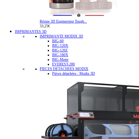
Résine 3D Engineering Tough...
33,25€
IMPRIMANTES 3D
IMPRIMANTE MODIX 3D
BIG-60
BIG-120X
BIG-120Z
BIG-180X
BIG-Meter
EVEREST-200
PIECES DETACHEES MODIX
Pièces détachées - Modix 3D