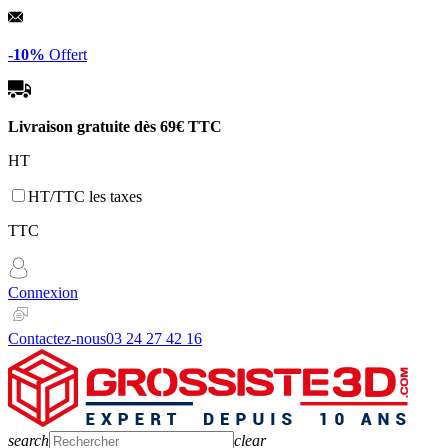
Panneau de gestion des cookies
-10%
Offert
Livraison gratuite dès
69€ TTC
HT
HT/TTC les taxes
TTC
Connexion
Contactez-nous
03 24 27 42 16
search
clear