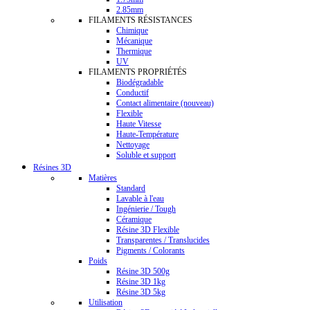
2.85mm
FILAMENTS RÉSISTANCES
Chimique
Mécanique
Thermique
UV
FILAMENTS PROPRIÉTÉS
Biodégradable
Conductif
Contact alimentaire (nouveau)
Flexible
Haute Vitesse
Haute-Température
Nettoyage
Soluble et support
Résines 3D
Matières
Standard
Lavable à l'eau
Ingénierie / Tough
Céramique
Résine 3D Flexible
Transparentes / Translucides
Pigments / Colorants
Poids
Résine 3D 500g
Résine 3D 1kg
Résine 3D 5kg
Utilisation