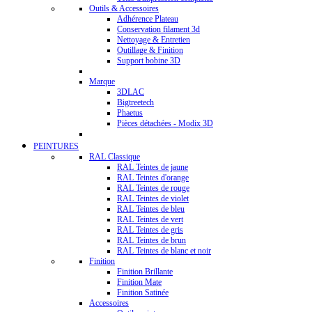
Outils & Accessoires
Adhérence Plateau
Conservation filament 3d
Nettoyage & Entretien
Outillage & Finition
Support bobine 3D
Marque
3DLAC
Bigtreetech
Phaetus
Pièces détachées - Modix 3D
PEINTURES
RAL Classique
RAL Teintes de jaune
RAL Teintes d'orange
RAL Teintes de rouge
RAL Teintes de violet
RAL Teintes de bleu
RAL Teintes de vert
RAL Teintes de gris
RAL Teintes de brun
RAL Teintes de blanc et noir
Finition
Finition Brillante
Finition Mate
Finition Satinée
Accessoires