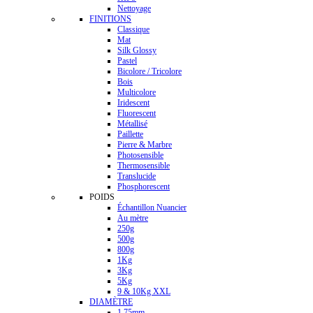
Nettoyage
FINITIONS
Classique
Mat
Silk Glossy
Pastel
Bicolore / Tricolore
Bois
Multicolore
Iridescent
Fluorescent
Métallisé
Paillette
Pierre & Marbre
Photosensible
Thermosensible
Translucide
Phosphorescent
POIDS
Échantillon Nuancier
Au mètre
250g
500g
800g
1Kg
3Kg
5Kg
9 & 10Kg XXL
DIAMÈTRE
1.75mm