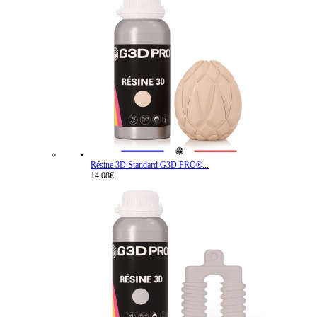
Résine 3D Standard G3D PRO®...
14,08€