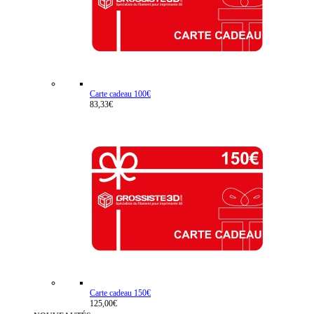
Carte cadeau 100€
83,33€
Carte cadeau 150€
125,00€