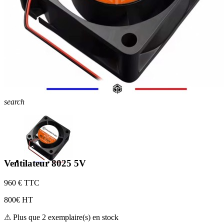
search
Ventilateur 8025 5V
9
60 € TTC
8
00€ HT
⚠ Plus que 2 exemplaire(s) en stock