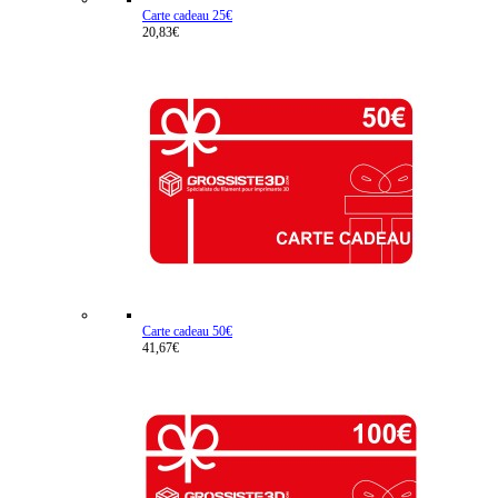
Carte cadeau 25€
20,83€
Carte cadeau 50€
41,67€