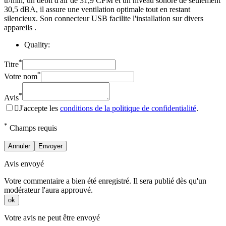
tr/min, un débit d'air de 31,9 CFM et un niveau sonore de seulement
30,5 dBA, il assure une ventilation optimale tout en restant
silencieux. Son connecteur USB facilite l'installation sur divers
appareils .
Quality:
*
Titre
*
Votre nom
*
Avis

J'accepte les
conditions de la politique de confidentialité
.
*
Champs requis
Annuler
Envoyer
Avis envoyé
Votre commentaire a bien été enregistré. Il sera publié dès qu'un
modérateur l'aura approuvé.
ok
Votre avis ne peut être envoyé