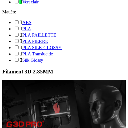

Vert clair
Matière

ABS

PLA

PLA PAILLETTE

PLA PIERRE

PLA SILK GLOSSY

PLA Translucide

Silk Glossy
Filament 3D 2.85MM