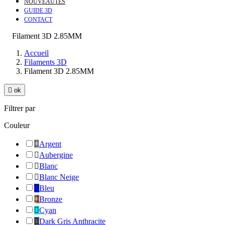
NOUVEAUTÉS
GUIDE 3D
CONTACT
Filament 3D 2.85MM
Accueil
Filaments 3D
Filament 3D 2.85MM

ok
Filtrer par
Couleur

Argent

Aubergine

Blanc

Blanc Neige

Bleu

Bronze

Cyan

Dark Gris Anthracite