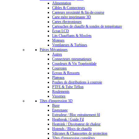
Alimentation
Câbles & Connecteurs
Capteurs proximité & fin-de-course
Carte mère imprimante 3D
Cartes électroniques
Cartouches de chauffe & sondes de température
Écran LCD
Lits Chauffants & Mosfets
Moteurs
Ventilateurs & Turbines
Pièces Mécaniques
Autres
Connecteurs pneumatiques
Coupleurs & Vis Trapézoïdale
Courroies
Ecrous & Ressorts
Plateaux
Poulies de distributions à courroie
PTFE & Tube Téflon
Roulements
Visseries
Têtes d'impression 3D
Buse
Engrenage
Extrudeur / Bloc entrainement fil
Heatbreak / Guide Fil
Heatsink / Dissipateur de chaleur
Hotends / Blocs de chauffe
Silicones & Chaussettes de protection
Têtes d'impression complètes