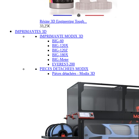
Résine 3D Engineering Tough...
33,25€
IMPRIMANTES 3D
IMPRIMANTE MODIX 3D
BIG-60
BIG-120X
BIG-120Z
BIG-180X
BIG-Meter
EVEREST-200
PIECES DETACHEES MODIX
Pièces détachées - Modix 3D