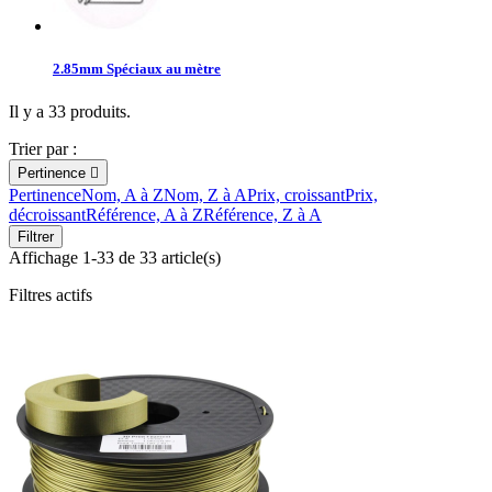
2.85mm Spéciaux au mètre
Il y a 33 produits.
Trier par :
Pertinence

Pertinence
Nom, A à Z
Nom, Z à A
Prix, croissant
Prix,
décroissant
Référence, A à Z
Référence, Z à A
Filtrer
Affichage 1-33 de 33 article(s)
Filtres actifs