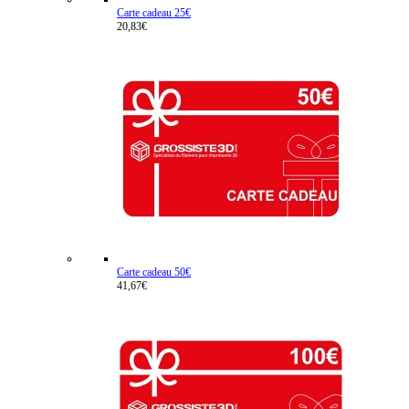
Carte cadeau 25€
20,83€
Carte cadeau 50€
41,67€