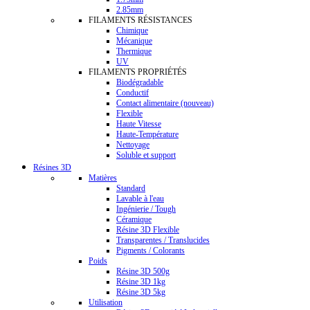
2.85mm
FILAMENTS RÉSISTANCES
Chimique
Mécanique
Thermique
UV
FILAMENTS PROPRIÉTÉS
Biodégradable
Conductif
Contact alimentaire (nouveau)
Flexible
Haute Vitesse
Haute-Température
Nettoyage
Soluble et support
Résines 3D
Matières
Standard
Lavable à l'eau
Ingénierie / Tough
Céramique
Résine 3D Flexible
Transparentes / Translucides
Pigments / Colorants
Poids
Résine 3D 500g
Résine 3D 1kg
Résine 3D 5kg
Utilisation