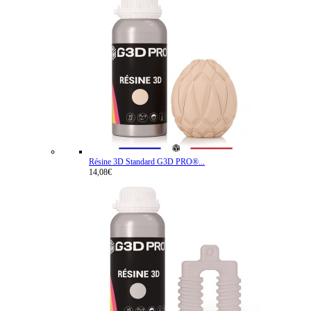
Résine 3D Standard G3D PRO®...
14,08€