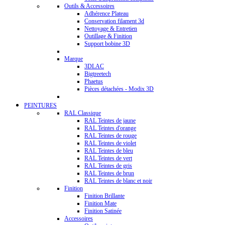
Outils & Accessoires
Adhérence Plateau
Conservation filament 3d
Nettoyage & Entretien
Outillage & Finition
Support bobine 3D
Marque
3DLAC
Bigtreetech
Phaetus
Pièces détachées - Modix 3D
PEINTURES
RAL Classique
RAL Teintes de jaune
RAL Teintes d'orange
RAL Teintes de rouge
RAL Teintes de violet
RAL Teintes de bleu
RAL Teintes de vert
RAL Teintes de gris
RAL Teintes de brun
RAL Teintes de blanc et noir
Finition
Finition Brillante
Finition Mate
Finition Satinée
Accessoires