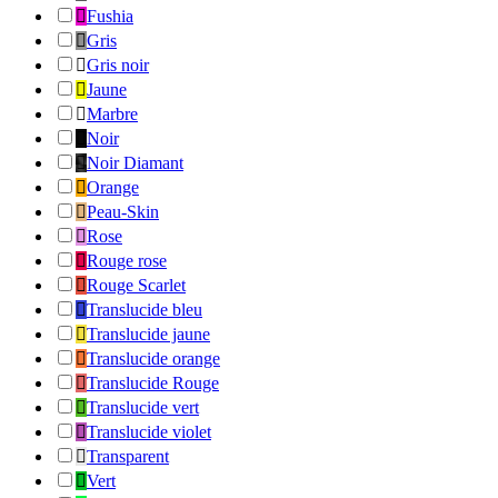

Fushia

Gris

Gris noir

Jaune

Marbre

Noir

Noir Diamant

Orange

Peau-Skin

Rose

Rouge rose

Rouge Scarlet

Translucide bleu

Translucide jaune

Translucide orange

Translucide Rouge

Translucide vert

Translucide violet

Transparent

Vert