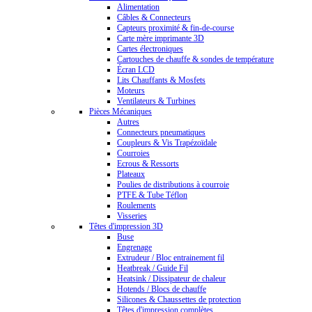
Alimentation
Câbles & Connecteurs
Capteurs proximité & fin-de-course
Carte mère imprimante 3D
Cartes électroniques
Cartouches de chauffe & sondes de température
Écran LCD
Lits Chauffants & Mosfets
Moteurs
Ventilateurs & Turbines
Pièces Mécaniques
Autres
Connecteurs pneumatiques
Coupleurs & Vis Trapézoïdale
Courroies
Ecrous & Ressorts
Plateaux
Poulies de distributions à courroie
PTFE & Tube Téflon
Roulements
Visseries
Têtes d'impression 3D
Buse
Engrenage
Extrudeur / Bloc entrainement fil
Heatbreak / Guide Fil
Heatsink / Dissipateur de chaleur
Hotends / Blocs de chauffe
Silicones & Chaussettes de protection
Têtes d'impression complètes