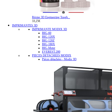
Résine 3D Engineering Tough...
33,25€
IMPRIMANTES 3D
IMPRIMANTE MODIX 3D
BIG-60
BIG-120X
BIG-120Z
BIG-180X
BIG-Meter
EVEREST-200
PIECES DETACHEES MODIX
Pièces détachées - Modix 3D