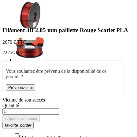
Filament 3D 2.85 mm paillette Rouge Scarlet PLA
26
70 € TTC
22
25€ HT
Vous souhaitez être prévenu de la disponibilité de ce
produit ?
Prévenez-moi
Victime de son succès
Quantité

Ajouter au panier
favorite_border