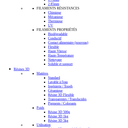
2.85mm
FILAMENTS RÉSISTANCES
Chimique
Mécanique
Thermique
UV
FILAMENTS PROPRIÉTÉS
Biodégradable
Conductif
Contact alimentaire (nouveau)
Flexible
Haute Vitesse
Haute-Température
Nettoyage
Soluble et support
Résines 3D
Matières
Standard
Lavable à l'eau
Ingénierie / Tough
Céramique
Résine 3D Flexible
Transparentes / Translucides
Pigments / Colorants
Poids
Résine 3D 500g
Résine 3D 1kg
Résine 3D 5kg
Utilisation