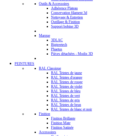
Outils & Accessoires
Adhérence Plateau
Conservation filament 3d
Nettoyage & Entretien
Outillage & Finition
Support bobine 3D
Marque
3DLAC
Bigtreetech
Phaetus
Pièces détachées - Modix 3D
PEINTURES
RAL Classique
RAL Teintes de jaune
RAL Teintes d'orange
RAL Teintes de rouge
RAL Teintes de violet
RAL Teintes de bleu
RAL Teintes de vert
RAL Teintes de gris
RAL Teintes de brun
RAL Teintes de blanc et noir
Finition
Finition Brillante
Finition Mate
Finition Satinée
Accessoires