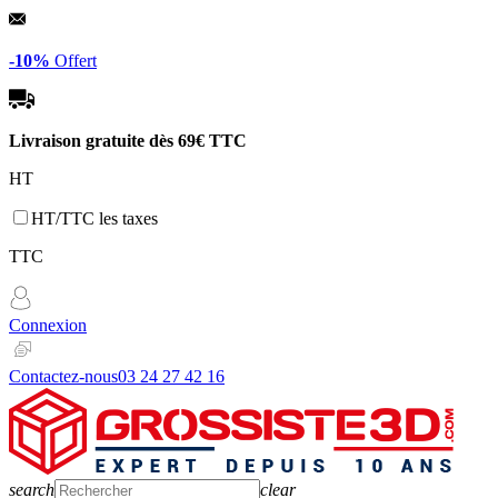
Panneau de gestion des cookies
-10%
Offert
Livraison gratuite dès
69€ TTC
HT
HT/TTC les taxes
TTC
Connexion
Contactez-nous
03 24 27 42 16
search
clear