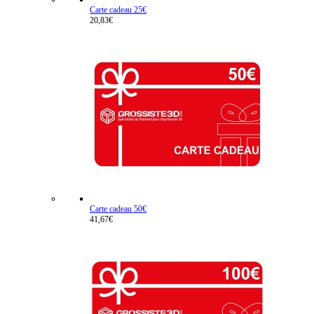
Carte cadeau 25€
20,83€
Carte cadeau 50€
41,67€