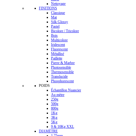
Nettoyage
FINITIONS
Classique
Mat
Silk Glossy
Pastel
Bicolore / Tricolore
Bois
Multicolore
Iridescent
Fluorescent
Métallisé
Paillette
Pierre & Marbre
Photosensible
Thermosensible
Translucide
Phosphorescent
POIDS
Échantillon Nuancier
Au mètre
250g
500g
800g
1Kg
3Kg
5Kg
9 & 10Kg XXL
DIAMÈTRE
1.75mm