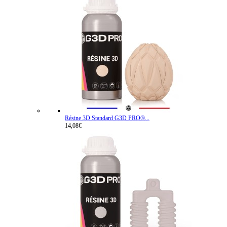
Résine 3D Standard G3D PRO®...
14,08€