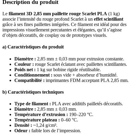
Description du produit
Le
filament 3D 2,85 mm paillette rouge Scarlet PLA
(1 kg)
associe l’intensité du rouge profond Scarlet à un
effet scintillant
grâce à ses fines paillettes intégrées. Ce filament est idéal pour des
impressions visuellement percutantes et élégantes, qu’il s’agisse
d’objets décoratifs, de cosplay ou de prototypes visuels.
a) Caractéristiques du produit
Diamètre :
2,85 mm ± 0,03 mm pour extrusion constante.
Couleur :
rouge Scarlet éclatant avec paillettes scintillantes.
Poids net :
1 kg sur bobine rigide réutilisable.
Conditionnement :
sous vide + absorbeur d’humidité.
Compatibilité :
imprimantes FDM acceptant PLA 2,85 mm.
b) Caractéristiques techniques
Type de filament :
PLA avec additifs pailletés décoratifs.
Diamètre :
2,85 mm ± 0,03 mm.
Température d’extrusion :
190–220 °C.
Température plateau :
0–60 °C.
Densité :
~1,24 g/cm³.
Odeur :
faible lors de l’impression.