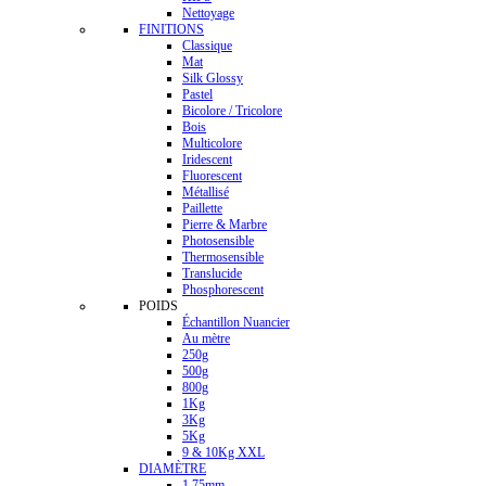
Nettoyage
FINITIONS
Classique
Mat
Silk Glossy
Pastel
Bicolore / Tricolore
Bois
Multicolore
Iridescent
Fluorescent
Métallisé
Paillette
Pierre & Marbre
Photosensible
Thermosensible
Translucide
Phosphorescent
POIDS
Échantillon Nuancier
Au mètre
250g
500g
800g
1Kg
3Kg
5Kg
9 & 10Kg XXL
DIAMÈTRE
1.75mm