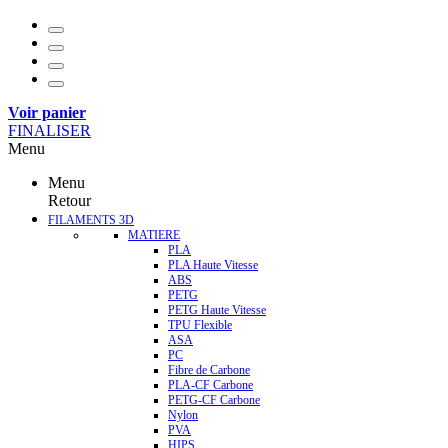
Voir panier
FINALISER
Menu
Menu
Retour
FILAMENTS 3D
MATIERE
PLA
PLA Haute Vitesse
ABS
PETG
PETG Haute Vitesse
TPU Flexible
ASA
PC
Fibre de Carbone
PLA-CF Carbone
PETG-CF Carbone
Nylon
PVA
HIPS