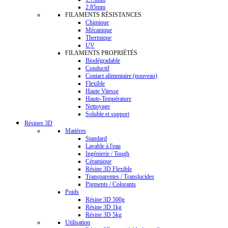
2.85mm
FILAMENTS RÉSISTANCES
Chimique
Mécanique
Thermique
UV
FILAMENTS PROPRIÉTÉS
Biodégradable
Conductif
Contact alimentaire (nouveau)
Flexible
Haute Vitesse
Haute-Température
Nettoyage
Soluble et support
Résines 3D
Matières
Standard
Lavable à l'eau
Ingénierie / Tough
Céramique
Résine 3D Flexible
Transparentes / Translucides
Pigments / Colorants
Poids
Résine 3D 500g
Résine 3D 1kg
Résine 3D 5kg
Utilisation