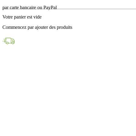
en 24h avec DPD
Votre panier est vide
Paiements sécurisés
Commencez par ajouter des produits
par carte bancaire ou PayPal