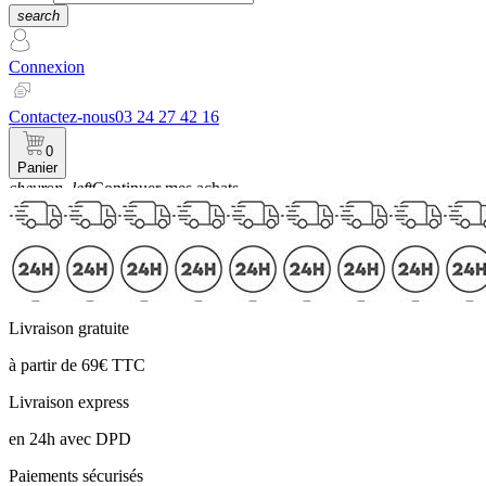
search
Connexion
Contactez-nous
03 24 27 42 16
0
Panier
chevron_left
Continuer mes achats
Panier
Livraison gratuite
à partir de 69€ TTC
Livraison express