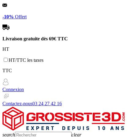
Panneau de gestion des cookies
-10%
Offert
Livraison gratuite dès
69€ TTC
HT
HT/TTC les taxes
TTC
Connexion
Contactez-nous
03 24 27 42 16
search
clear