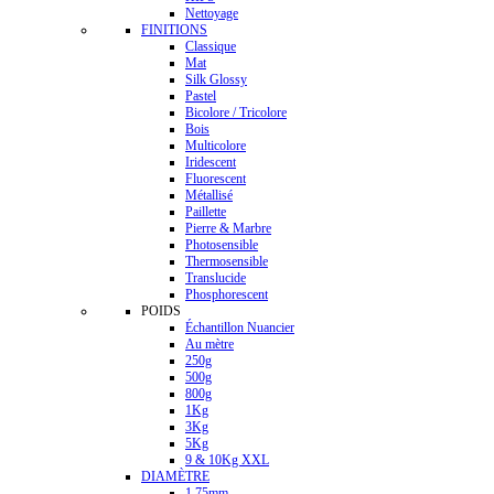
Nettoyage
FINITIONS
Classique
Mat
Silk Glossy
Pastel
Bicolore / Tricolore
Bois
Multicolore
Iridescent
Fluorescent
Métallisé
Paillette
Pierre & Marbre
Photosensible
Thermosensible
Translucide
Phosphorescent
POIDS
Échantillon Nuancier
Au mètre
250g
500g
800g
1Kg
3Kg
5Kg
9 & 10Kg XXL
DIAMÈTRE
1.75mm