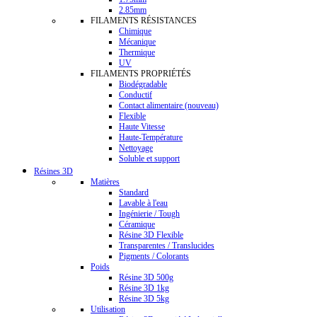
2.85mm
FILAMENTS RÉSISTANCES
Chimique
Mécanique
Thermique
UV
FILAMENTS PROPRIÉTÉS
Biodégradable
Conductif
Contact alimentaire (nouveau)
Flexible
Haute Vitesse
Haute-Température
Nettoyage
Soluble et support
Résines 3D
Matières
Standard
Lavable à l'eau
Ingénierie / Tough
Céramique
Résine 3D Flexible
Transparentes / Translucides
Pigments / Colorants
Poids
Résine 3D 500g
Résine 3D 1kg
Résine 3D 5kg
Utilisation