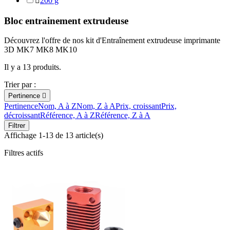

200 g
Bloc entrainement extrudeuse
Découvrez l'offre de nos kit
d'Entraînement
extrudeuse imprimante
3D MK7 MK8 MK10
Il y a 13 produits.
Trier par :
Pertinence

Pertinence
Nom, A à Z
Nom, Z à A
Prix, croissant
Prix,
décroissant
Référence, A à Z
Référence, Z à A
Filtrer
Affichage 1-13 de 13 article(s)
Filtres actifs