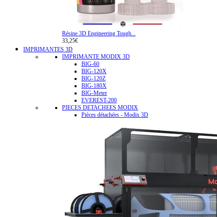
Résine 3D Engineering Tough...
33,25€
IMPRIMANTES 3D
IMPRIMANTE MODIX 3D
BIG-60
BIG-120X
BIG-120Z
BIG-180X
BIG-Meter
EVEREST-200
PIECES DETACHEES MODIX
Pièces détachées - Modix 3D