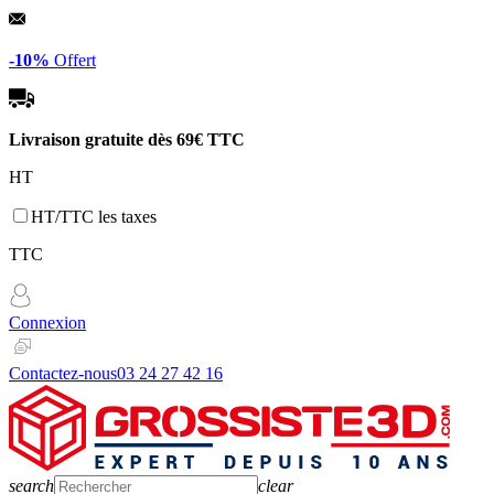
Panneau de gestion des cookies
-10%
Offert
Livraison gratuite dès
69€ TTC
HT
HT/TTC les taxes
TTC
Connexion
Contactez-nous
03 24 27 42 16
search
clear