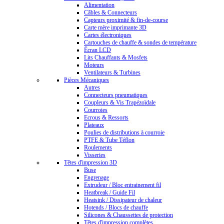
Alimentation
Câbles & Connecteurs
Capteurs proximité & fin-de-course
Carte mère imprimante 3D
Cartes électroniques
Cartouches de chauffe & sondes de température
Écran LCD
Lits Chauffants & Mosfets
Moteurs
Ventilateurs & Turbines
Pièces Mécaniques
Autres
Connecteurs pneumatiques
Coupleurs & Vis Trapézoïdale
Courroies
Ecrous & Ressorts
Plateaux
Poulies de distributions à courroie
PTFE & Tube Téflon
Roulements
Visseries
Têtes d'impression 3D
Buse
Engrenage
Extrudeur / Bloc entrainement fil
Heatbreak / Guide Fil
Heatsink / Dissipateur de chaleur
Hotends / Blocs de chauffe
Silicones & Chaussettes de protection
Têtes d'impression complètes