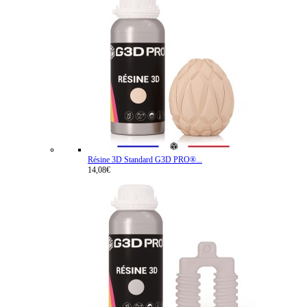
Résine 3D Standard G3D PRO®...
14,08€