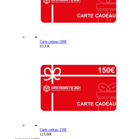
Carte cadeau 100€
83,33€
Carte cadeau 150€
125,00€