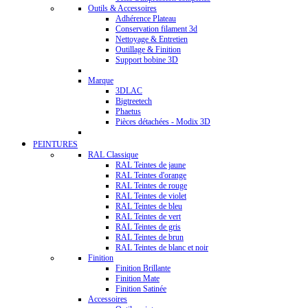
Outils & Accessoires
Adhérence Plateau
Conservation filament 3d
Nettoyage & Entretien
Outillage & Finition
Support bobine 3D
Marque
3DLAC
Bigtreetech
Phaetus
Pièces détachées - Modix 3D
PEINTURES
RAL Classique
RAL Teintes de jaune
RAL Teintes d'orange
RAL Teintes de rouge
RAL Teintes de violet
RAL Teintes de bleu
RAL Teintes de vert
RAL Teintes de gris
RAL Teintes de brun
RAL Teintes de blanc et noir
Finition
Finition Brillante
Finition Mate
Finition Satinée
Accessoires