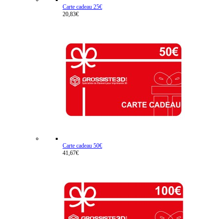
Carte cadeau 25€
20,83€
Carte cadeau 50€
41,67€