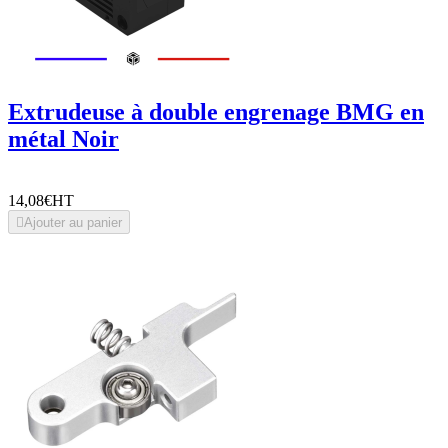
Extrudeuse à double engrenage BMG en
métal Noir
14,08€
HT

Ajouter au panier