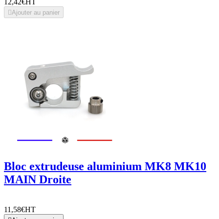
12,42€
HT

Ajouter au panier
Bloc extrudeuse aluminium MK8 MK10
MAIN Droite
11,58€
HT