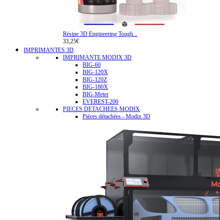
Résine 3D Engineering Tough...
33,25€
IMPRIMANTES 3D
IMPRIMANTE MODIX 3D
BIG-60
BIG-120X
BIG-120Z
BIG-180X
BIG-Meter
EVEREST-200
PIECES DETACHEES MODIX
Pièces détachées - Modix 3D