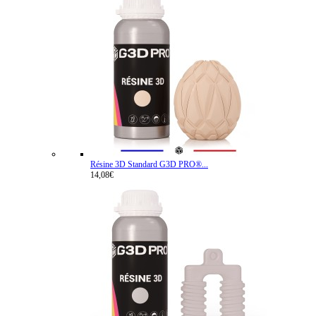
Résine 3D Standard G3D PRO®...
14,08€