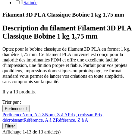

Satinée
Filament 3D PLA Classique Bobine 1 kg 1,75 mm
Description du filament Filament 3D PLA
Classique Bobine 1 kg 1,75 mm
Optez pour la bobine classique de filament 3D PLA en format 1 kg,
diamètre 1,75 mm. Ce filament PLA universel est conçu pour la
majorité des imprimantes FDM et offre une excellente facilité
d’impression, une finition propre et fiable. Parfait pour vos projets
quotidiens, impressions domestiques ou prototypage, ce format
standard vous permet de lancer vos créations en toute simplicité,
sans compromis sur la qualité.
Il y a 13 produits.
Trier par :
Pertinence

Pertinence
Nom, A à Z
Nom, Z à A
Prix, croissant
Prix,
décroissant
Référence, A à Z
Référence, Z à A
Filtrer
Affichage 1-13 de 13 article(s)