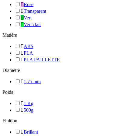

Rose

Transparent

Vert

Vert clair
Matière

ABS

PLA

PLA PAILLETTE
Diamètre

1,75 mm
Poids

1 Kg

500g
Finition

Brillant