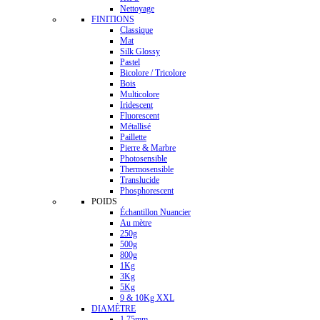
Nettoyage
FINITIONS
Classique
Mat
Silk Glossy
Pastel
Bicolore / Tricolore
Bois
Multicolore
Iridescent
Fluorescent
Métallisé
Paillette
Pierre & Marbre
Photosensible
Thermosensible
Translucide
Phosphorescent
POIDS
Échantillon Nuancier
Au mètre
250g
500g
800g
1Kg
3Kg
5Kg
9 & 10Kg XXL
DIAMÈTRE
1.75mm