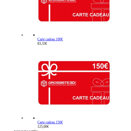
Carte cadeau 100€
83,33€
Carte cadeau 150€
125,00€