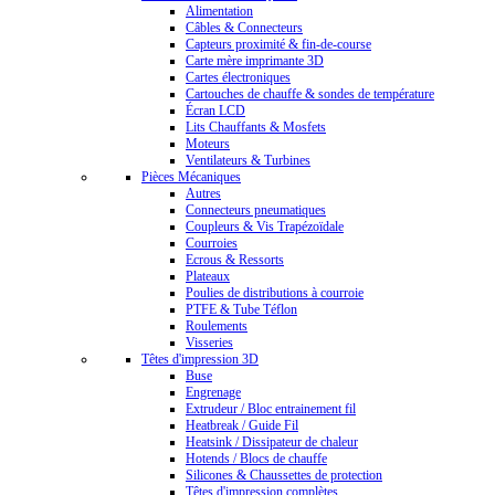
Alimentation
Câbles & Connecteurs
Capteurs proximité & fin-de-course
Carte mère imprimante 3D
Cartes électroniques
Cartouches de chauffe & sondes de température
Écran LCD
Lits Chauffants & Mosfets
Moteurs
Ventilateurs & Turbines
Pièces Mécaniques
Autres
Connecteurs pneumatiques
Coupleurs & Vis Trapézoïdale
Courroies
Ecrous & Ressorts
Plateaux
Poulies de distributions à courroie
PTFE & Tube Téflon
Roulements
Visseries
Têtes d'impression 3D
Buse
Engrenage
Extrudeur / Bloc entrainement fil
Heatbreak / Guide Fil
Heatsink / Dissipateur de chaleur
Hotends / Blocs de chauffe
Silicones & Chaussettes de protection
Têtes d'impression complètes