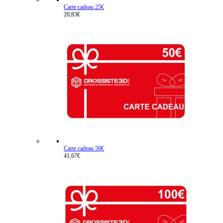
Carte cadeau 25€
20,83€
Carte cadeau 50€
41,67€