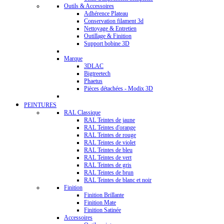
Outils & Accessoires
Adhérence Plateau
Conservation filament 3d
Nettoyage & Entretien
Outillage & Finition
Support bobine 3D
Marque
3DLAC
Bigtreetech
Phaetus
Pièces détachées - Modix 3D
PEINTURES
RAL Classique
RAL Teintes de jaune
RAL Teintes d'orange
RAL Teintes de rouge
RAL Teintes de violet
RAL Teintes de bleu
RAL Teintes de vert
RAL Teintes de gris
RAL Teintes de brun
RAL Teintes de blanc et noir
Finition
Finition Brillante
Finition Mate
Finition Satinée
Accessoires