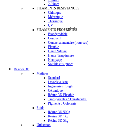
2.85mm
FILAMENTS RÉSISTANCES
Chimique
Mécanique
Thermique
UV
FILAMENTS PROPRIÉTÉS
Biodégradable
Conductif
Contact alimentaire (nouveau)
Flexible
Haute Vitesse
Haute-Température
Nettoyage
Soluble et support
Résines 3D
Matières
Standard
Lavable à l'eau
Ingénierie / Tough
Céramique
Résine 3D Flexible
Transparentes / Translucides
Pigments / Colorants
Poids
Résine 3D 500g
Résine 3D 1kg
Résine 3D 5kg
Utilisation