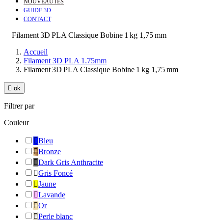
NOUVEAUTÉS
GUIDE 3D
CONTACT
Filament 3D PLA Classique Bobine 1 kg 1,75 mm
Accueil
Filament 3D PLA 1.75mm
Filament 3D PLA Classique Bobine 1 kg 1,75 mm

ok
Filtrer par
Couleur

Bleu

Bronze

Dark Gris Anthracite

Gris Foncé

Jaune

Lavande

Or

Perle blanc