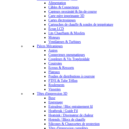
Alimentation
Câbles & Connecteurs
Capteurs proximité & fin-de-course
Carte mère imprimante 3D
Cartes électroniques
Cartouches de chauffe & sondes de température
Écran LCD
Lits Chauffants & Mosfets
Moteurs
Ventilateurs & Turbines
Pièces Mécaniques
Autres
Connecteurs pneumatiques
Coupleurs & Vis Trapézoïdale
Courroies
Ecrous & Ressorts
Plateaux
Poulies de distributions à courroie
PTFE & Tube Téflon
Roulements
Visseries
Têtes d'impression 3D
Buse
Engrenage
Extrudeur / Bloc entrainement fil
Heatbreak / Guide Fil
Heatsink / Dissipateur de chaleur
Hotends / Blocs de chauffe
Silicones & Chaussettes de protection
Têtes d'impression complètes