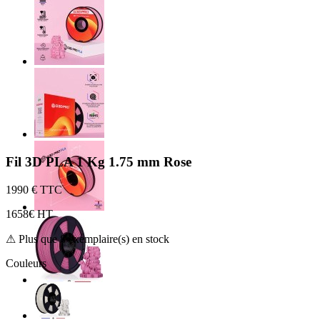
Fil 3D PLA 1 Kg 1.75 mm Rose
19
90 € TTC
16
58€ HT
⚠ Plus que 8 exemplaire(s) en stock
Couleurs