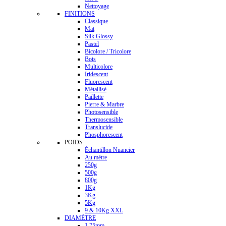
Nettoyage
FINITIONS
Classique
Mat
Silk Glossy
Pastel
Bicolore / Tricolore
Bois
Multicolore
Iridescent
Fluorescent
Métallisé
Paillette
Pierre & Marbre
Photosensible
Thermosensible
Translucide
Phosphorescent
POIDS
Échantillon Nuancier
Au mètre
250g
500g
800g
1Kg
3Kg
5Kg
9 & 10Kg XXL
DIAMÈTRE
1.75mm