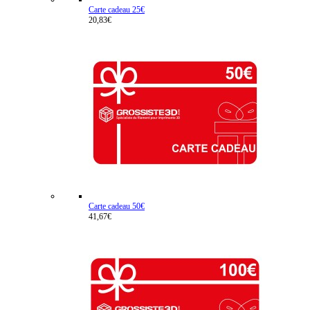
Carte cadeau 25€
20,83€
Carte cadeau 50€
41,67€