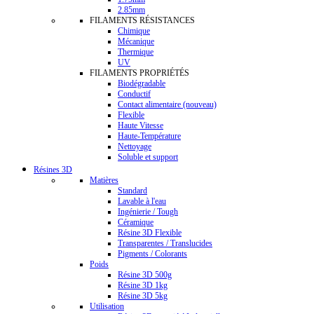
2.85mm
FILAMENTS RÉSISTANCES
Chimique
Mécanique
Thermique
UV
FILAMENTS PROPRIÉTÉS
Biodégradable
Conductif
Contact alimentaire (nouveau)
Flexible
Haute Vitesse
Haute-Température
Nettoyage
Soluble et support
Résines 3D
Matières
Standard
Lavable à l'eau
Ingénierie / Tough
Céramique
Résine 3D Flexible
Transparentes / Translucides
Pigments / Colorants
Poids
Résine 3D 500g
Résine 3D 1kg
Résine 3D 5kg
Utilisation