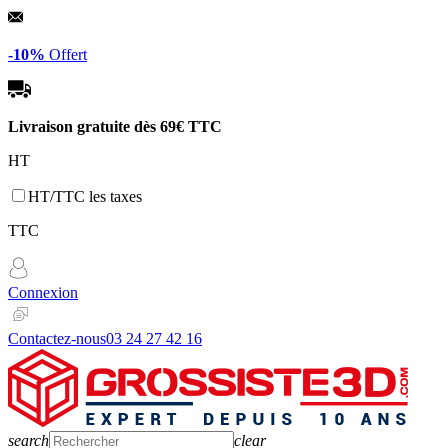
Panneau de gestion des cookies
-10%
Offert
Livraison gratuite dès
69€ TTC
HT
HT/TTC les taxes
TTC
Connexion
Contactez-nous
03 24 27 42 16
search
clear