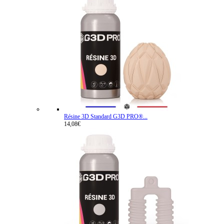
Résine 3D Standard G3D PRO®...
14,08€