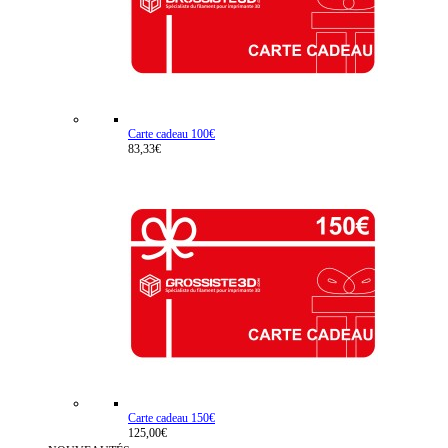
Carte cadeau 100€
83,33€
Carte cadeau 150€
125,00€