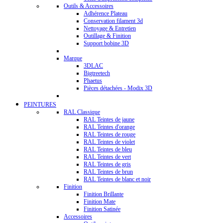
Outils & Accessoires
Adhérence Plateau
Conservation filament 3d
Nettoyage & Entretien
Outillage & Finition
Support bobine 3D
Marque
3DLAC
Bigtreetech
Phaetus
Pièces détachées - Modix 3D
PEINTURES
RAL Classique
RAL Teintes de jaune
RAL Teintes d'orange
RAL Teintes de rouge
RAL Teintes de violet
RAL Teintes de bleu
RAL Teintes de vert
RAL Teintes de gris
RAL Teintes de brun
RAL Teintes de blanc et noir
Finition
Finition Brillante
Finition Mate
Finition Satinée
Accessoires