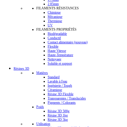
2.85mm
FILAMENTS RÉSISTANCES
Chimique
Mécanique
Thermique
UV
FILAMENTS PROPRIÉTÉS
Biodégradable
Conductif
Contact alimentaire (nouveau)
Flexible
Haute Vitesse
Haute-Température
Nettoyage
Soluble et support
Résines 3D
Matières
Standard
Lavable à l'eau
Ingénierie / Tough
Céramique
Résine 3D Flexible
Transparentes / Translucides
Pigments / Colorants
Poids
Résine 3D 500g
Résine 3D 1kg
Résine 3D 5kg
Utilisation