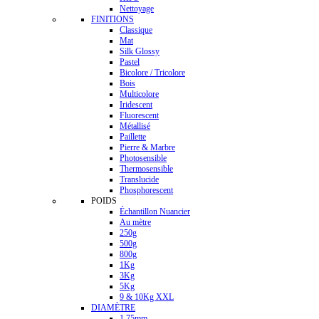
Nettoyage
FINITIONS
Classique
Mat
Silk Glossy
Pastel
Bicolore / Tricolore
Bois
Multicolore
Iridescent
Fluorescent
Métallisé
Paillette
Pierre & Marbre
Photosensible
Thermosensible
Translucide
Phosphorescent
POIDS
Échantillon Nuancier
Au mètre
250g
500g
800g
1Kg
3Kg
5Kg
9 & 10Kg XXL
DIAMÈTRE
1.75mm