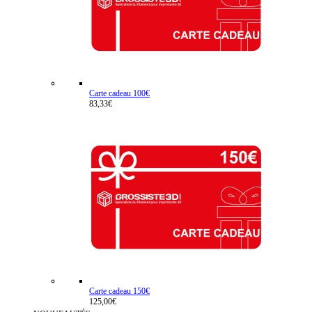
Carte cadeau 100€
83,33€
Carte cadeau 150€
125,00€