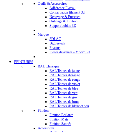
Outils & Accessoires
Adhérence Plateau
Conservation filament 3d
Nettoyage & Entretien
Outillage & Finition
Support bobine 3D
Marque
3DLAC
Bigtreetech
Phaetus
Pièces détachées - Modix 3D
PEINTURES
RAL Classique
RAL Teintes de jaune
RAL Teintes d'orange
RAL Teintes de rouge
RAL Teintes de violet
RAL Teintes de bleu
RAL Teintes de vert
RAL Teintes de gris
RAL Teintes de brun
RAL Teintes de blanc et noir
Finition
Finition Brillante
Finition Mate
Finition Satinée
Accessoires