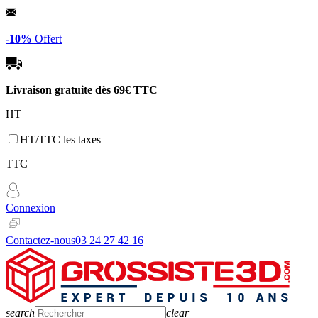
Panneau de gestion des cookies
-10%
Offert
Livraison gratuite dès
69€ TTC
HT
HT/TTC les taxes
TTC
Connexion
Contactez-nous
03 24 27 42 16
search
clear