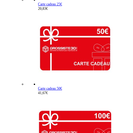
Carte cadeau 25€
20,83€
Carte cadeau 50€
41,67€