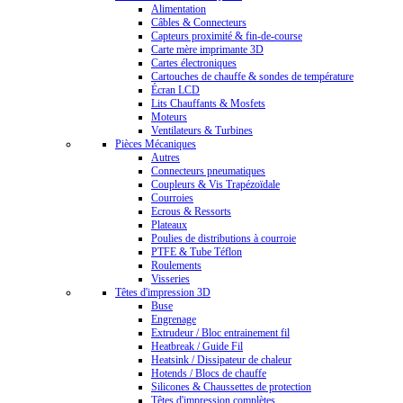
Alimentation
Câbles & Connecteurs
Capteurs proximité & fin-de-course
Carte mère imprimante 3D
Cartes électroniques
Cartouches de chauffe & sondes de température
Écran LCD
Lits Chauffants & Mosfets
Moteurs
Ventilateurs & Turbines
Pièces Mécaniques
Autres
Connecteurs pneumatiques
Coupleurs & Vis Trapézoïdale
Courroies
Ecrous & Ressorts
Plateaux
Poulies de distributions à courroie
PTFE & Tube Téflon
Roulements
Visseries
Têtes d'impression 3D
Buse
Engrenage
Extrudeur / Bloc entrainement fil
Heatbreak / Guide Fil
Heatsink / Dissipateur de chaleur
Hotends / Blocs de chauffe
Silicones & Chaussettes de protection
Têtes d'impression complètes