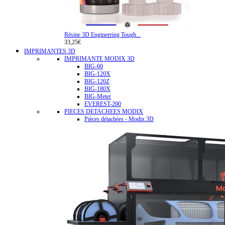
Résine 3D Engineering Tough...
33,25€
IMPRIMANTES 3D
IMPRIMANTE MODIX 3D
BIG-60
BIG-120X
BIG-120Z
BIG-180X
BIG-Meter
EVEREST-200
PIECES DETACHEES MODIX
Pièces détachées - Modix 3D