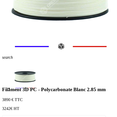
search
Filament 3D PC - Polycarbonate Blanc 2.85 mm
38
90 € TTC
32
42€ HT