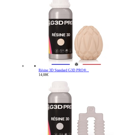
Résine 3D Standard G3D PRO®...
14,08€