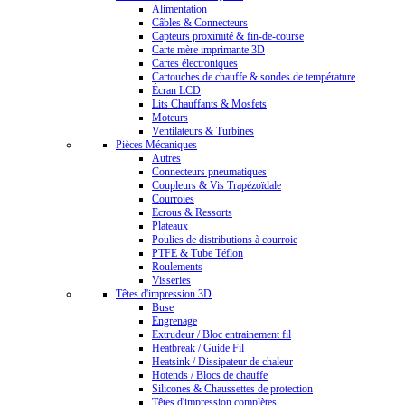
Alimentation
Câbles & Connecteurs
Capteurs proximité & fin-de-course
Carte mère imprimante 3D
Cartes électroniques
Cartouches de chauffe & sondes de température
Écran LCD
Lits Chauffants & Mosfets
Moteurs
Ventilateurs & Turbines
Pièces Mécaniques
Autres
Connecteurs pneumatiques
Coupleurs & Vis Trapézoïdale
Courroies
Ecrous & Ressorts
Plateaux
Poulies de distributions à courroie
PTFE & Tube Téflon
Roulements
Visseries
Têtes d'impression 3D
Buse
Engrenage
Extrudeur / Bloc entrainement fil
Heatbreak / Guide Fil
Heatsink / Dissipateur de chaleur
Hotends / Blocs de chauffe
Silicones & Chaussettes de protection
Têtes d'impression complètes