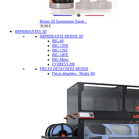
Résine 3D Engineering Tough...
39,90 €
IMPRIMANTES 3D
IMPRIMANTE MODIX 3D
BIG-60
BIG-120X
BIG-120Z
BIG-180X
BIG-Meter
EVEREST-200
PIECES DETACHEES MODIX
Pièces détachées - Modix 3D