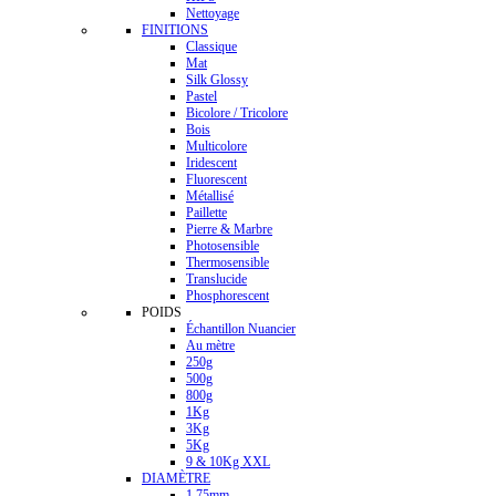
Nettoyage
FINITIONS
Classique
Mat
Silk Glossy
Pastel
Bicolore / Tricolore
Bois
Multicolore
Iridescent
Fluorescent
Métallisé
Paillette
Pierre & Marbre
Photosensible
Thermosensible
Translucide
Phosphorescent
POIDS
Échantillon Nuancier
Au mètre
250g
500g
800g
1Kg
3Kg
5Kg
9 & 10Kg XXL
DIAMÈTRE
1.75mm