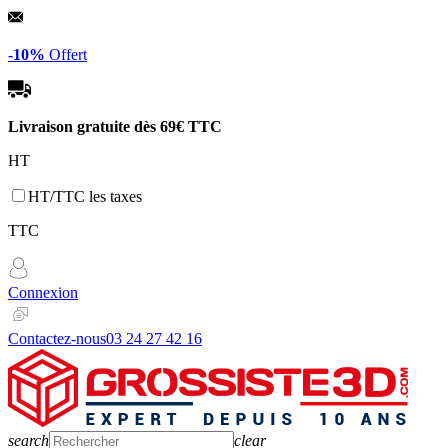
Panneau de gestion des cookies
-10%
Offert
Livraison gratuite dès
69€ TTC
HT
HT/TTC les taxes
TTC
Connexion
Contactez-nous
03 24 27 42 16
search
clear