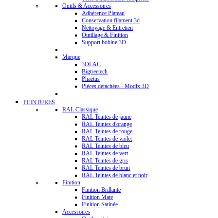
Outils & Accessoires
Adhérence Plateau
Conservation filament 3d
Nettoyage & Entretien
Outillage & Finition
Support bobine 3D
Marque
3DLAC
Bigtreetech
Phaetus
Pièces détachées - Modix 3D
PEINTURES
RAL Classique
RAL Teintes de jaune
RAL Teintes d'orange
RAL Teintes de rouge
RAL Teintes de violet
RAL Teintes de bleu
RAL Teintes de vert
RAL Teintes de gris
RAL Teintes de brun
RAL Teintes de blanc et noir
Finition
Finition Brillante
Finition Mate
Finition Satinée
Accessoires