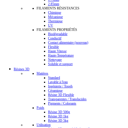
2.85mm
FILAMENTS RÉSISTANCES
Chimique
Mécanique
Thermique
UV
FILAMENTS PROPRIÉTÉS
Biodégradable
Conductif
Contact alimentaire (nouveau)
Flexible
Haute Vitesse
Haute-Température
Nettoyage
Soluble et support
Résines 3D
Matières
Standard
Lavable à l'eau
Ingénierie / Tough
Céramique
Résine 3D Flexible
Transparentes / Translucides
Pigments / Colorants
Poids
Résine 3D 500g
Résine 3D 1kg
Résine 3D 5kg
Utilisation