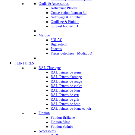
Outils & Accessoires
Adhérence Plateau
Conservation filament 3d
Nettoyage & Entretien
Outillage & Finition
Support bobine 3D
Marque
3DLAC
Bigtreetech
Phaetus
Pièces détachées - Modix 3D
PEINTURES
RAL Classique
RAL Teintes de jaune
RAL Teintes d'orange
RAL Teintes de rouge
RAL Teintes de violet
RAL Teintes de bleu
RAL Teintes de vert
RAL Teintes de gris
RAL Teintes de brun
RAL Teintes de blanc et noir
Finition
Finition Brillante
Finition Mate
Finition Satinée
Accessoires