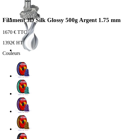
Filament 3D Silk Glossy 500g Argent 1.75 mm
16
70 € TTC
13
92€ HT
Couleurs