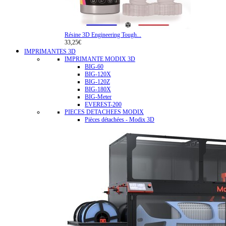
Résine 3D Engineering Tough...
33,25€
IMPRIMANTES 3D
IMPRIMANTE MODIX 3D
BIG-60
BIG-120X
BIG-120Z
BIG-180X
BIG-Meter
EVEREST-200
PIECES DETACHEES MODIX
Pièces détachées - Modix 3D