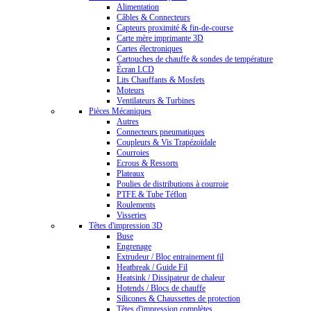
Alimentation
Câbles & Connecteurs
Capteurs proximité & fin-de-course
Carte mère imprimante 3D
Cartes électroniques
Cartouches de chauffe & sondes de température
Écran LCD
Lits Chauffants & Mosfets
Moteurs
Ventilateurs & Turbines
Pièces Mécaniques
Autres
Connecteurs pneumatiques
Coupleurs & Vis Trapézoïdale
Courroies
Ecrous & Ressorts
Plateaux
Poulies de distributions à courroie
PTFE & Tube Téflon
Roulements
Visseries
Têtes d'impression 3D
Buse
Engrenage
Extrudeur / Bloc entrainement fil
Heatbreak / Guide Fil
Heatsink / Dissipateur de chaleur
Hotends / Blocs de chauffe
Silicones & Chaussettes de protection
Têtes d'impression complètes