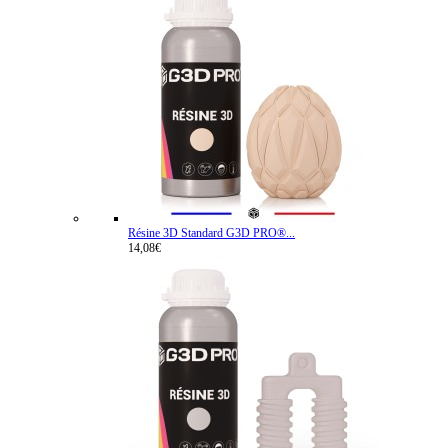
Résine 3D Standard G3D PRO®...
14,08€