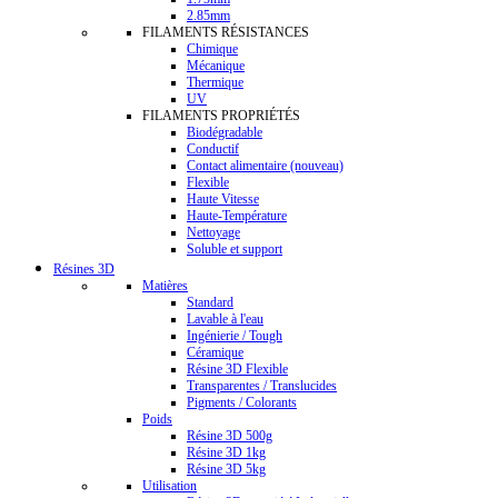
2.85mm
FILAMENTS RÉSISTANCES
Chimique
Mécanique
Thermique
UV
FILAMENTS PROPRIÉTÉS
Biodégradable
Conductif
Contact alimentaire (nouveau)
Flexible
Haute Vitesse
Haute-Température
Nettoyage
Soluble et support
Résines 3D
Matières
Standard
Lavable à l'eau
Ingénierie / Tough
Céramique
Résine 3D Flexible
Transparentes / Translucides
Pigments / Colorants
Poids
Résine 3D 500g
Résine 3D 1kg
Résine 3D 5kg
Utilisation