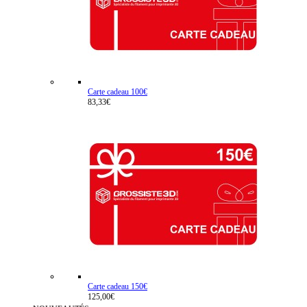
Carte cadeau 100€
83,33€
Carte cadeau 150€
125,00€