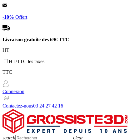
Panneau de gestion des cookies
-10%
Offert
Livraison gratuite dès
69€ TTC
HT
HT/TTC les taxes
TTC
Connexion
Contactez-nous
03 24 27 42 16
search
clear