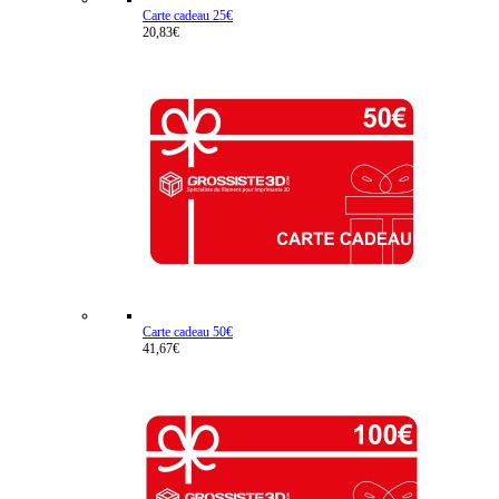
Carte cadeau 25€
20,83€
Carte cadeau 50€
41,67€