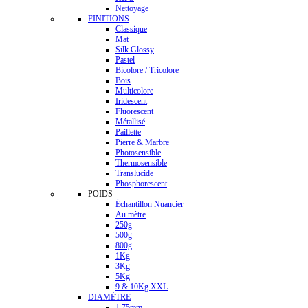
Nettoyage
FINITIONS
Classique
Mat
Silk Glossy
Pastel
Bicolore / Tricolore
Bois
Multicolore
Iridescent
Fluorescent
Métallisé
Paillette
Pierre & Marbre
Photosensible
Thermosensible
Translucide
Phosphorescent
POIDS
Échantillon Nuancier
Au mètre
250g
500g
800g
1Kg
3Kg
5Kg
9 & 10Kg XXL
DIAMÈTRE
1.75mm