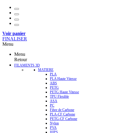
Voir panier
FINALISER
Menu
Menu
Retour
FILAMENTS 3D
MATIERE
PLA
PLA Haute Vitesse
ABS
PETG
PETG Haute Vitesse
TPU Flexible
ASA
PC
Fibre de Carbone
PLA-CF Carbone
PETG-CF Carbone
Nylon
PVA
HIPS