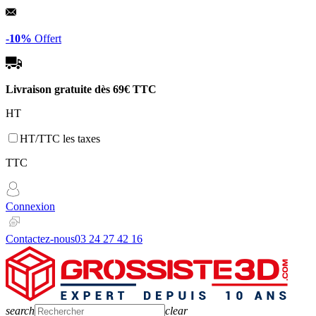
Panneau de gestion des cookies
-10%
Offert
Livraison gratuite dès
69€ TTC
HT
HT/TTC les taxes
TTC
Connexion
Contactez-nous
03 24 27 42 16
search
clear