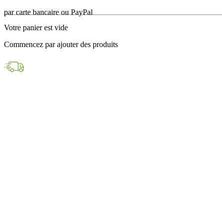
en 24h avec DPD
Votre panier est vide
Paiements sécurisés
Commencez par ajouter des produits
par carte bancaire ou PayPal