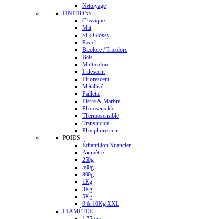
Nettoyage
FINITIONS
Classique
Mat
Silk Glossy
Pastel
Bicolore / Tricolore
Bois
Multicolore
Iridescent
Fluorescent
Métallisé
Paillette
Pierre & Marbre
Photosensible
Thermosensible
Translucide
Phosphorescent
POIDS
Échantillon Nuancier
Au mètre
250g
500g
800g
1Kg
3Kg
5Kg
9 & 10Kg XXL
DIAMÈTRE
1.75mm