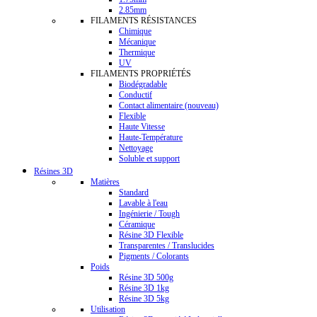
2.85mm
FILAMENTS RÉSISTANCES
Chimique
Mécanique
Thermique
UV
FILAMENTS PROPRIÉTÉS
Biodégradable
Conductif
Contact alimentaire (nouveau)
Flexible
Haute Vitesse
Haute-Température
Nettoyage
Soluble et support
Résines 3D
Matières
Standard
Lavable à l'eau
Ingénierie / Tough
Céramique
Résine 3D Flexible
Transparentes / Translucides
Pigments / Colorants
Poids
Résine 3D 500g
Résine 3D 1kg
Résine 3D 5kg
Utilisation