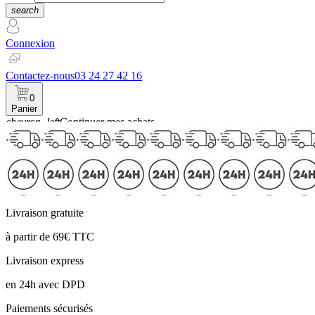
search
Connexion
Contactez-nous
03 24 27 42 16
0
Panier
chevron_left
Continuer mes achats
Panier
Livraison gratuite
à partir de 69€ TTC
Livraison express