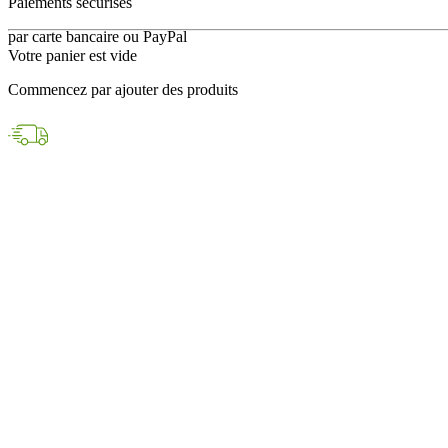
en 24h avec DPD
Votre panier est vide
Paiements sécurisés
Commencez par ajouter des produits
par carte bancaire ou PayPal