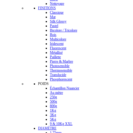
Nettoyage
FINITIONS
Classique
Mat
Silk Glossy
Pastel
Bicolore / Tricolore
Bois
Multicolore
Iridescent
Fluorescent
Métallisé
Paillette
Pierre & Marbre
Photosensible
Thermosensible
Translucide
Phosphorescent
POIDS
Échantillon Nuancier
Au mètre
250g
500g
800g
1Kg
3Kg
5Kg
9 & 10Kg XXL
DIAMÈTRE
1.75mm