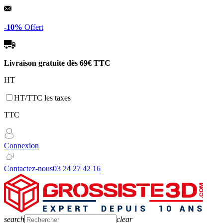
Panneau de gestion des cookies
-10%
Offert
Livraison gratuite dès
69€ TTC
HT
HT/TTC les taxes
TTC
Connexion
Contactez-nous
03 24 27 42 16
search
clear