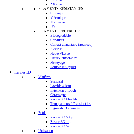
2.85mm
FILAMENTS RÉSISTANCES
Chimique
Mécanique
Thermique
UV
FILAMENTS PROPRIÉTÉS
Biodégradable
Conductif
Contact alimentaire (nouveau)
Flexible
Haute Vitesse
Haute-Température
Nettoyage
Soluble et support
Résines 3D
Matières
Standard
Lavable à l'eau
Ingénierie / Tough
Céramique
Résine 3D Flexible
Transparentes / Translucides
Pigments / Colorants
Poids
Résine 3D 500g
Résine 3D 1kg
Résine 3D 5kg
Utilisation