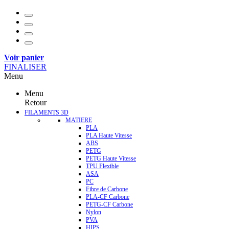
Voir panier
FINALISER
Menu
Menu
Retour
FILAMENTS 3D
MATIERE
PLA
PLA Haute Vitesse
ABS
PETG
PETG Haute Vitesse
TPU Flexible
ASA
PC
Fibre de Carbone
PLA-CF Carbone
PETG-CF Carbone
Nylon
PVA
HIPS