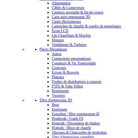
Alimentation
Câbles & Connecteurs
Capteurs proximité & fin-de-course
Carte mère imprimante 3D
Cartes électroniques
Cartouches de chauffe & sondes de température
Écran LCD
Lits Chauffants & Mosfets
Moteurs
Ventilateurs & Turbines
Pièces Mécaniques
Autres
Connecteurs pneumatiques
Coupleurs & Vis Trapézoïdale
Courroies
Ecrous & Ressorts
Plateaux
Poulies de distributions à courroie
PTFE & Tube Téflon
Roulements
Visseries
Têtes d'impression 3D
Buse
Engrenage
Extrudeur / Bloc entrainement fil
Heatbreak / Guide Fil
Heatsink / Dissipateur de chaleur
Hotends / Blocs de chauffe
Silicones & Chaussettes de protection
Têtes d'impression complètes