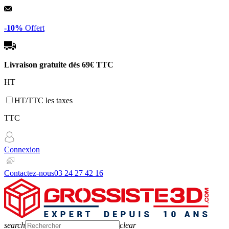
Panneau de gestion des cookies
-10%
Offert
Livraison gratuite dès
69€ TTC
HT
HT/TTC les taxes
TTC
Connexion
Contactez-nous
03 24 27 42 16
search
clear