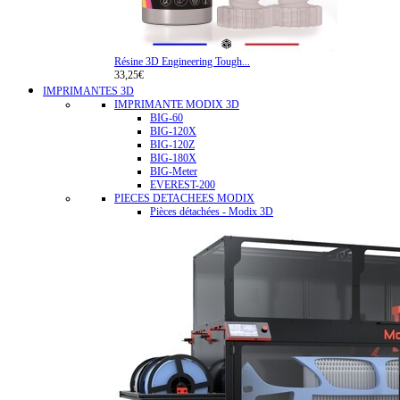
Résine 3D Engineering Tough...
33,25€
IMPRIMANTES 3D
IMPRIMANTE MODIX 3D
BIG-60
BIG-120X
BIG-120Z
BIG-180X
BIG-Meter
EVEREST-200
PIECES DETACHEES MODIX
Pièces détachées - Modix 3D