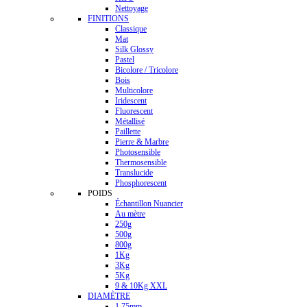
Nettoyage
FINITIONS
Classique
Mat
Silk Glossy
Pastel
Bicolore / Tricolore
Bois
Multicolore
Iridescent
Fluorescent
Métallisé
Paillette
Pierre & Marbre
Photosensible
Thermosensible
Translucide
Phosphorescent
POIDS
Échantillon Nuancier
Au mètre
250g
500g
800g
1Kg
3Kg
5Kg
9 & 10Kg XXL
DIAMÈTRE
1.75mm