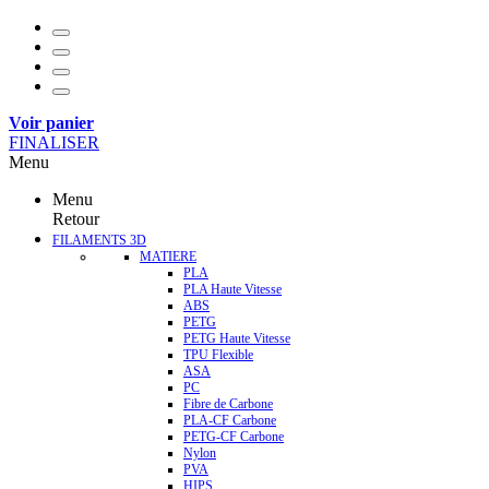
Voir panier
FINALISER
Menu
Menu
Retour
FILAMENTS 3D
MATIERE
PLA
PLA Haute Vitesse
ABS
PETG
PETG Haute Vitesse
TPU Flexible
ASA
PC
Fibre de Carbone
PLA-CF Carbone
PETG-CF Carbone
Nylon
PVA
HIPS