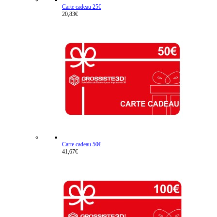
Carte cadeau 25€
20,83€
Carte cadeau 50€
41,67€