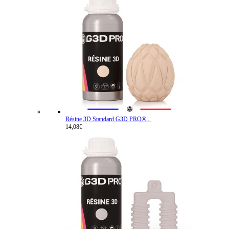
Résine 3D Standard G3D PRO®...
14,08€