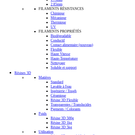
2.85mm
FILAMENTS RÉSISTANCES
Chimique
Mécanique
Thermique
UV
FILAMENTS PROPRIÉTÉS
Biodégradable
Conductif
Contact alimentaire (nouveau)
Flexible
Haute Vitesse
Haute-Température
Nettoyage
Soluble et support
Résines 3D
Matières
Standard
Lavable à l'eau
Ingénierie / Tough
Céramique
Résine 3D Flexible
Transparentes / Translucides
Pigments / Colorants
Poids
Résine 3D 500g
Résine 3D 1kg
Résine 3D 5kg
Utilisation