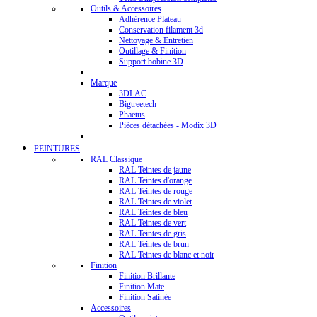
Outils & Accessoires
Adhérence Plateau
Conservation filament 3d
Nettoyage & Entretien
Outillage & Finition
Support bobine 3D
Marque
3DLAC
Bigtreetech
Phaetus
Pièces détachées - Modix 3D
PEINTURES
RAL Classique
RAL Teintes de jaune
RAL Teintes d'orange
RAL Teintes de rouge
RAL Teintes de violet
RAL Teintes de bleu
RAL Teintes de vert
RAL Teintes de gris
RAL Teintes de brun
RAL Teintes de blanc et noir
Finition
Finition Brillante
Finition Mate
Finition Satinée
Accessoires