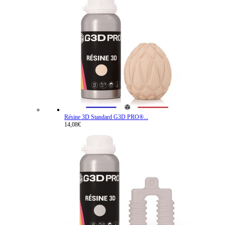
Résine 3D Standard G3D PRO®...
14,08€