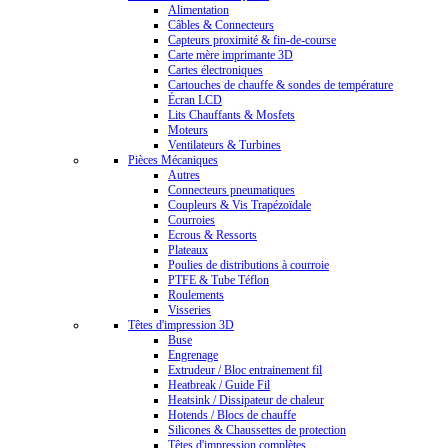
Alimentation
Câbles & Connecteurs
Capteurs proximité & fin-de-course
Carte mère imprimante 3D
Cartes électroniques
Cartouches de chauffe & sondes de température
Écran LCD
Lits Chauffants & Mosfets
Moteurs
Ventilateurs & Turbines
Pièces Mécaniques
Autres
Connecteurs pneumatiques
Coupleurs & Vis Trapézoïdale
Courroies
Ecrous & Ressorts
Plateaux
Poulies de distributions à courroie
PTFE & Tube Téflon
Roulements
Visseries
Têtes d'impression 3D
Buse
Engrenage
Extrudeur / Bloc entrainement fil
Heatbreak / Guide Fil
Heatsink / Dissipateur de chaleur
Hotends / Blocs de chauffe
Silicones & Chaussettes de protection
Têtes d'impression complètes