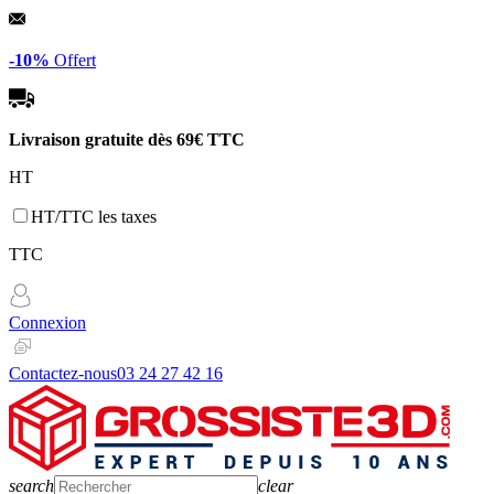
Panneau de gestion des cookies
-10%
Offert
Livraison gratuite dès
69€ TTC
HT
HT/TTC les taxes
TTC
Connexion
Contactez-nous
03 24 27 42 16
search
clear