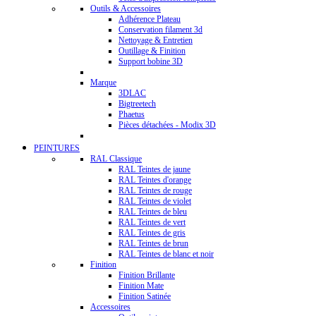
Outils & Accessoires
Adhérence Plateau
Conservation filament 3d
Nettoyage & Entretien
Outillage & Finition
Support bobine 3D
Marque
3DLAC
Bigtreetech
Phaetus
Pièces détachées - Modix 3D
PEINTURES
RAL Classique
RAL Teintes de jaune
RAL Teintes d'orange
RAL Teintes de rouge
RAL Teintes de violet
RAL Teintes de bleu
RAL Teintes de vert
RAL Teintes de gris
RAL Teintes de brun
RAL Teintes de blanc et noir
Finition
Finition Brillante
Finition Mate
Finition Satinée
Accessoires