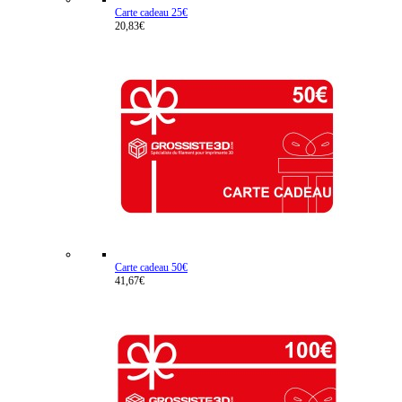
Carte cadeau 25€
20,83€
Carte cadeau 50€
41,67€