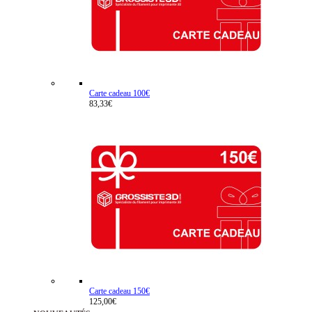
Carte cadeau 100€
83,33€
Carte cadeau 150€
125,00€