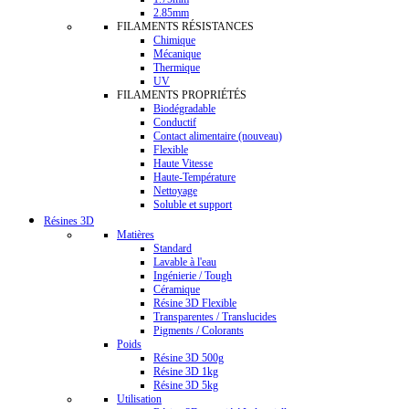
2.85mm
FILAMENTS RÉSISTANCES
Chimique
Mécanique
Thermique
UV
FILAMENTS PROPRIÉTÉS
Biodégradable
Conductif
Contact alimentaire (nouveau)
Flexible
Haute Vitesse
Haute-Température
Nettoyage
Soluble et support
Résines 3D
Matières
Standard
Lavable à l'eau
Ingénierie / Tough
Céramique
Résine 3D Flexible
Transparentes / Translucides
Pigments / Colorants
Poids
Résine 3D 500g
Résine 3D 1kg
Résine 3D 5kg
Utilisation