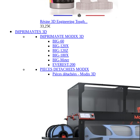
Résine 3D Engineering Tough...
33,25€
IMPRIMANTES 3D
IMPRIMANTE MODIX 3D
BIG-60
BIG-120X
BIG-120Z
BIG-180X
BIG-Meter
EVEREST-200
PIECES DETACHEES MODIX
Pièces détachées - Modix 3D