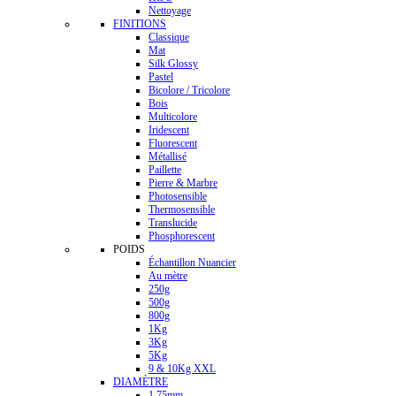
Nettoyage
FINITIONS
Classique
Mat
Silk Glossy
Pastel
Bicolore / Tricolore
Bois
Multicolore
Iridescent
Fluorescent
Métallisé
Paillette
Pierre & Marbre
Photosensible
Thermosensible
Translucide
Phosphorescent
POIDS
Échantillon Nuancier
Au mètre
250g
500g
800g
1Kg
3Kg
5Kg
9 & 10Kg XXL
DIAMÈTRE
1.75mm