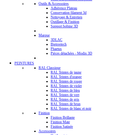
Outils & Accessoires
Adhérence Plateau
Conservation filament 3d
Nettoyage & Entretien
Outillage & Finition
Support bobine 3D
Marque
3DLAC
Bigtreetech
Phaetus
Pièces détachées - Modix 3D
PEINTURES
RAL Classique
RAL Teintes de jaune
RAL Teintes d'orange
RAL Teintes de rouge
RAL Teintes de violet
RAL Teintes de bleu
RAL Teintes de vert
RAL Teintes de gris
RAL Teintes de brun
RAL Teintes de blanc et noir
Finition
Finition Brillante
Finition Mate
Finition Satinée
Accessoires