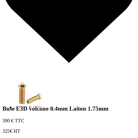
Buse E3D volcano 0.4mm Laiton 1.75mm
3
90 € TTC
3
25€ HT