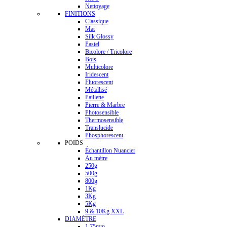
Nettoyage
FINITIONS
Classique
Mat
Silk Glossy
Pastel
Bicolore / Tricolore
Bois
Multicolore
Iridescent
Fluorescent
Métallisé
Paillette
Pierre & Marbre
Photosensible
Thermosensible
Translucide
Phosphorescent
POIDS
Échantillon Nuancier
Au mètre
250g
500g
800g
1Kg
3Kg
5Kg
9 & 10Kg XXL
DIAMÈTRE
1.75mm