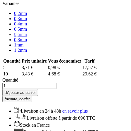
Variantes
0,2mm
0,3mm
0,4mm
0,5mm
0,6mm
0,8mm
1mm
1,2mm
Quantité
Prix unitaire
Vous économisez
Tarif
5
3,71 €
0,98 €
17,57 €
10
3,43 €
4,68 €
29,62 €
Quantité

Ajouter au panier
favorite_border
Livraison en
24 à 48h
en savoir plus
Livraison offerte
à partir de 69€ TTC
Stock
en France