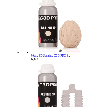
Résine 3D Standard G3D PRO®...
14,08€