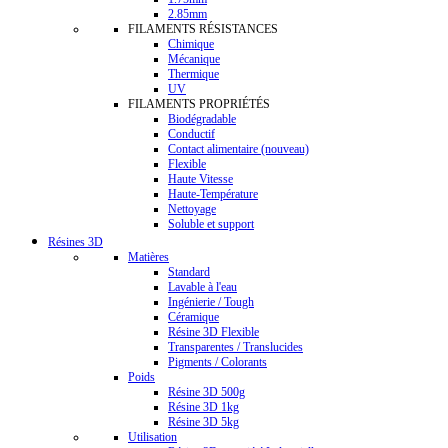
2.85mm
FILAMENTS RÉSISTANCES
Chimique
Mécanique
Thermique
UV
FILAMENTS PROPRIÉTÉS
Biodégradable
Conductif
Contact alimentaire (nouveau)
Flexible
Haute Vitesse
Haute-Température
Nettoyage
Soluble et support
Résines 3D
Matières
Standard
Lavable à l'eau
Ingénierie / Tough
Céramique
Résine 3D Flexible
Transparentes / Translucides
Pigments / Colorants
Poids
Résine 3D 500g
Résine 3D 1kg
Résine 3D 5kg
Utilisation