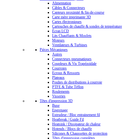
Alimentation
Câbles & Connecteurs
Capteurs proximité & fin-de-course
Carte mère imprimante 3D
Cartes électroniques
Cartouches de chauffe & sondes de température
Écran LCD
Lits Chauffants & Mosfets
Moteurs
Ventilateurs & Turbines
Pièces Mécaniques
Autres
Connecteurs pneumatiques
Coupleurs & Vis Trapézoïdale
Courroies
Ecrous & Ressorts
Plateaux
Poulies de distributions à courroie
PTFE & Tube Téflon
Roulements
Visseries
Têtes d'impression 3D
Buse
Engrenage
Extrudeur / Bloc entrainement fil
Heatbreak / Guide Fil
Heatsink / Dissipateur de chaleur
Hotends / Blocs de chauffe
Silicones & Chaussettes de protection
Têtes d'impression complètes