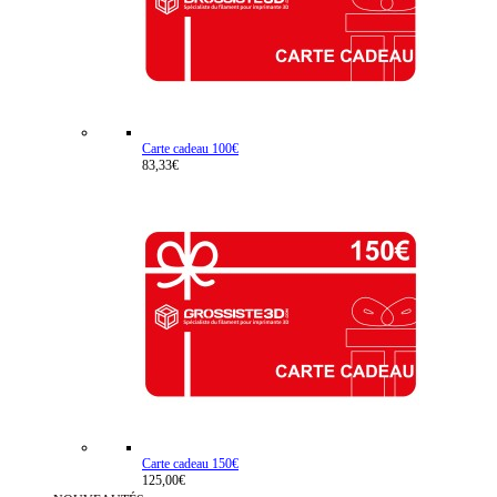
Carte cadeau 100€
83,33€
Carte cadeau 150€
125,00€