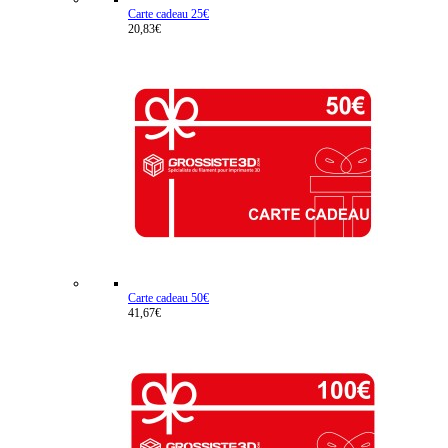
Carte cadeau 25€
20,83€
Carte cadeau 50€
41,67€