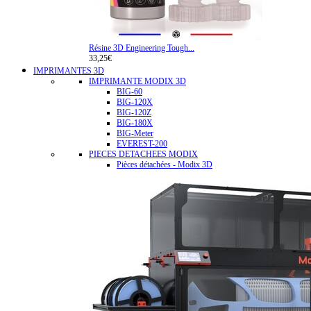
Résine 3D Engineering Tough...
33,25€
IMPRIMANTES 3D
IMPRIMANTE MODIX 3D
BIG-60
BIG-120X
BIG-120Z
BIG-180X
BIG-Meter
EVEREST-200
PIECES DETACHEES MODIX
Pièces détachées - Modix 3D