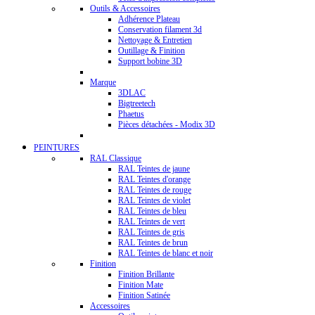
Outils & Accessoires
Adhérence Plateau
Conservation filament 3d
Nettoyage & Entretien
Outillage & Finition
Support bobine 3D
Marque
3DLAC
Bigtreetech
Phaetus
Pièces détachées - Modix 3D
PEINTURES
RAL Classique
RAL Teintes de jaune
RAL Teintes d'orange
RAL Teintes de rouge
RAL Teintes de violet
RAL Teintes de bleu
RAL Teintes de vert
RAL Teintes de gris
RAL Teintes de brun
RAL Teintes de blanc et noir
Finition
Finition Brillante
Finition Mate
Finition Satinée
Accessoires