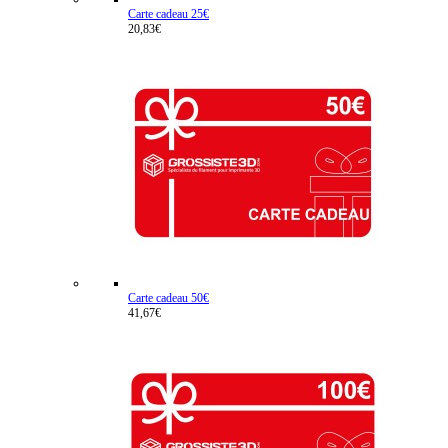
Carte cadeau 25€
20,83€
Carte cadeau 50€
41,67€