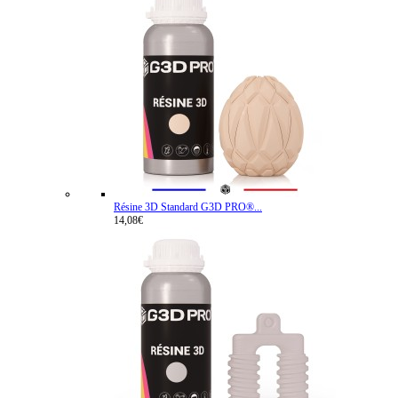
Résine 3D Standard G3D PRO®...
14,08€