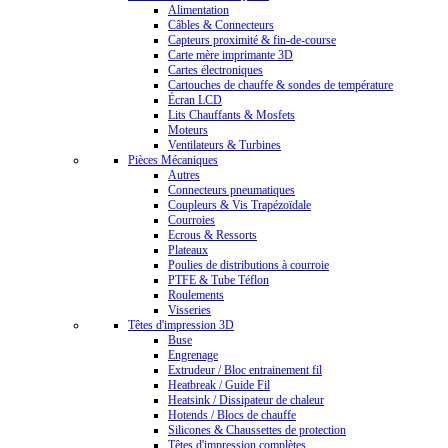
Alimentation
Câbles & Connecteurs
Capteurs proximité & fin-de-course
Carte mère imprimante 3D
Cartes électroniques
Cartouches de chauffe & sondes de température
Écran LCD
Lits Chauffants & Mosfets
Moteurs
Ventilateurs & Turbines
Pièces Mécaniques
Autres
Connecteurs pneumatiques
Coupleurs & Vis Trapézoïdale
Courroies
Ecrous & Ressorts
Plateaux
Poulies de distributions à courroie
PTFE & Tube Téflon
Roulements
Visseries
Têtes d'impression 3D
Buse
Engrenage
Extrudeur / Bloc entrainement fil
Heatbreak / Guide Fil
Heatsink / Dissipateur de chaleur
Hotends / Blocs de chauffe
Silicones & Chaussettes de protection
Têtes d'impression complètes