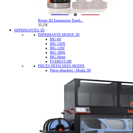
Résine 3D Engineering Tough...
33,25€
IMPRIMANTES 3D
IMPRIMANTE MODIX 3D
BIG-60
BIG-120X
BIG-120Z
BIG-180X
BIG-Meter
EVEREST-200
PIECES DETACHEES MODIX
Pièces détachées - Modix 3D