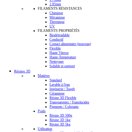
2.85mm
FILAMENTS RÉSISTANCES
Chimique
Mécanique
Thermique
UV
FILAMENTS PROPRIÉTÉS
Biodégradable
Conductif
Contact alimentaire (nouveau)
Flexible
Haute Vitesse
Haute-Température
Nettoyage
Soluble et support
Résines 3D
Matières
Standard
Lavable à l'eau
Ingénierie / Tough
Céramique
Résine 3D Flexible
Transparentes / Translucides
Pigments / Colorants
Poids
Résine 3D 500g
Résine 3D 1kg
Résine 3D 5kg
Utilisation