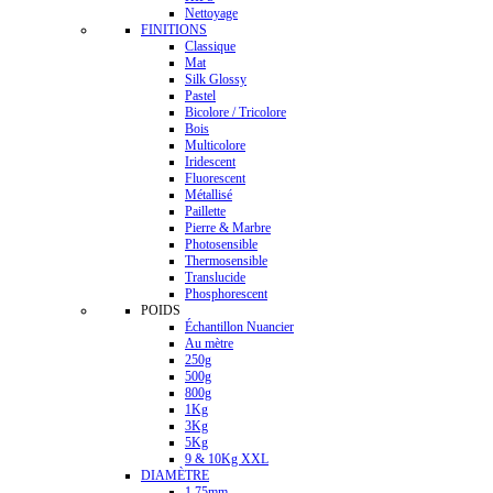
Nettoyage
FINITIONS
Classique
Mat
Silk Glossy
Pastel
Bicolore / Tricolore
Bois
Multicolore
Iridescent
Fluorescent
Métallisé
Paillette
Pierre & Marbre
Photosensible
Thermosensible
Translucide
Phosphorescent
POIDS
Échantillon Nuancier
Au mètre
250g
500g
800g
1Kg
3Kg
5Kg
9 & 10Kg XXL
DIAMÈTRE
1.75mm