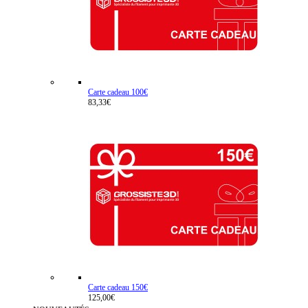
Carte cadeau 100€
83,33€
Carte cadeau 150€
125,00€