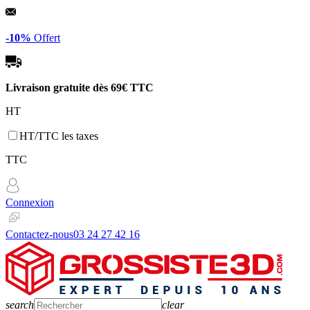
Panneau de gestion des cookies
-10%
Offert
Livraison gratuite dès
69€ TTC
HT
HT/TTC les taxes
TTC
Connexion
Contactez-nous
03 24 27 42 16
search
clear